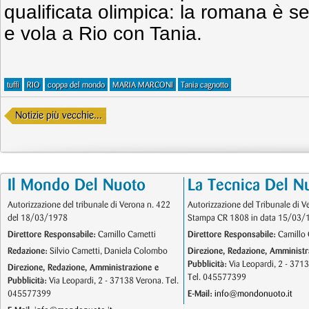
qualificata olimpica: la romana è s
e vola a Rio con Tania.
tuffi
RIO
coppa del mondo
MARIA MARCONI
Tania cagnotto
Notizie più vecchie...
Il Mondo Del Nuoto
La Tecnica Del N
Autorizzazione del tribunale di Verona n. 422
Autorizzazione del Tribunale di V
del 18/03/1978
Stampa CR 1808 in data 15/03/
Direttore Responsabile:
Camillo Cametti
Direttore Responsabile:
Camillo 
Redazione:
Silvio Cametti, Daniela Colombo
Direzione, Redazione, Amministr
Pubblicità:
Via Leopardi, 2 - 371
Direzione, Redazione, Amministrazione e
Tel. 045577399
Pubblicità:
Via Leopardi, 2 - 37138 Verona. Tel.
045577399
E-Mail:
info@mondonuoto.it