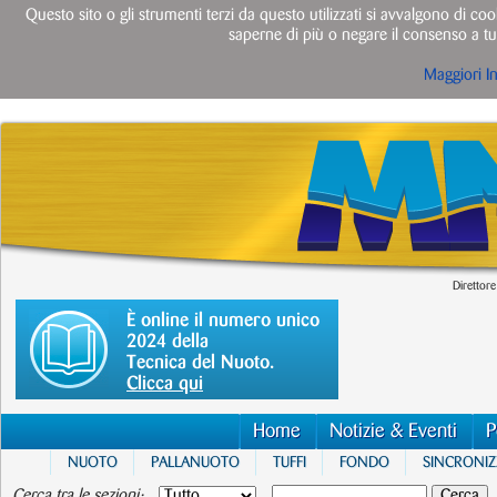
Questo sito o gli strumenti terzi da questo utilizzati si avvalgono di cook
saperne di più o negare il consenso a tut
Maggiori I
Direttore
È online il numero unico
2024 della
Tecnica del Nuoto.
Clicca qui
Home
Notizie & Eventi
P
NUOTO
PALLANUOTO
TUFFI
FONDO
SINCRONI
Cerca tra le sezioni: