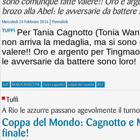
sono comunque fatte valere!! Oro e arge
brozo alla Abel: le avversarie da battere
Mercoledì 24 Febbraio 2016
Permalink
Per Tania Cagnotto (Tonia Wan
TUFFI
non arriva la medaglia, ma si sono
valere!! Oro e argento per Tingmao 
le avversarie da battere sono loro!
tuffi
MARIA MARCONI
Tania cagnotto
coppa del mondo
RIO
Tuffi
A Rio le azzurre passano agevolmente il turno
Coppa del Mondo: Cagnotto e M
finale!