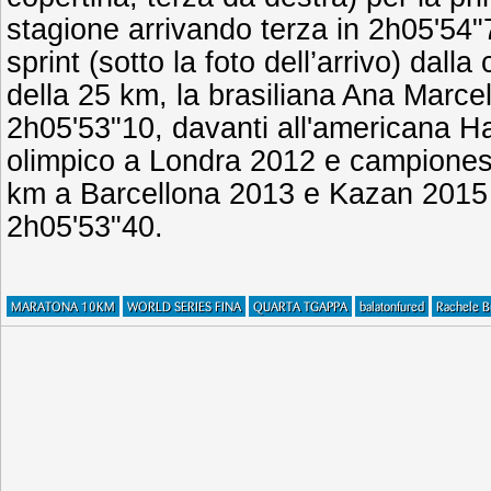
stagione arrivando terza in 2h05'54"7
sprint (sotto la foto dell’arrivo) da
della 25 km, la brasiliana Ana Marce
2h05'53"10, davanti all'americana H
olimpico a Londra 2012 e campiones
km a Barcellona 2013 e Kazan 2015 
2h05'53"40.
MARATONA 10KM
WORLD SERIES FINA
QUARTA TGAPPA
balatonfured
Rachele B