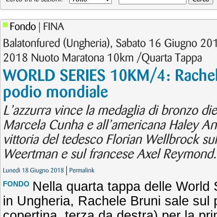
Fondo
| FINA
Balatonfured (Ungheria), Sabato 16 Giugno 20
2018 Nuoto Maratona 10km /Quarta Tappa
WORLD SERIES 10KM/4: Rachele
podio mondiale
L’azzurra vince la medaglia di bronzo die
Marcela Cunha e all’americana Haley An
vittoria del tedesco Florian Wellbrock su
Weertman e sul francese Axel Reymond. F
Lunedì 18 Giugno 2018
Permalink
Nella quarta tappa delle World 
FONDO
in Ungheria, Rachele Bruni sale sul 
copertina, terza da destra) per la pr