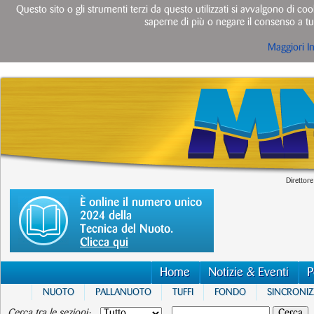
Questo sito o gli strumenti terzi da questo utilizzati si avvalgono di cook
saperne di più o negare il consenso a tut
Maggiori I
Direttore
È online il numero unico
2024 della
Tecnica del Nuoto.
Clicca qui
Home
Notizie & Eventi
P
NUOTO
PALLANUOTO
TUFFI
FONDO
SINCRONI
Cerca tra le sezioni: