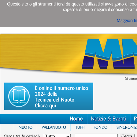
Questo sito o gli strumenti terzi da questo utilizzati si avvalgono di cook
saperne di più o negare il consenso a tut
Maggiori I
Direttore
È online il numero unico
2024 della
Tecnica del Nuoto.
Clicca qui
Home
Notizie & Eventi
P
NUOTO
PALLANUOTO
TUFFI
FONDO
SINCRONI
Cerca tra le sezioni: