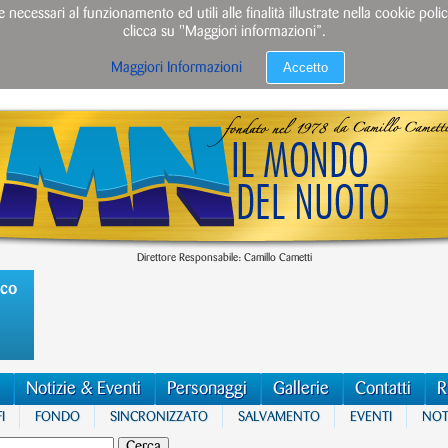
e necessari al funzionamento ed utili alle finalità illustrate nella cookie po
clicca su "Maggiori informazioni”.
Accetto
Maggiori Informazioni
Direttore Responsabile: Camillo Cametti
ico
Notizie & Eventi
Personaggi
Gallerie
Contatti
R
I
FONDO
SINCRONIZZATO
SALVAMENTO
EVENTI
NOTI