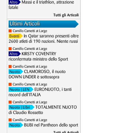
Massi e il triathlon, attrazione
Altro
fatale
Tutti gli Articoli
Ultimi Articoli
Camillo Cametti at Large
In Qatar saranno presenti oltre
Eventi
2600 atleti di 190 nazioni. Niente russi
Camillo Cametti at Large
KIRSTY COVENTRY
Altro
riconfermata ministro dello Sport
Camillo Cametti at Large
CLAMOROSO, il nuoto
Nuoto
DOWN UNDER è sottosopra
Camillo Cametti at Large
EURONUOTO, i tanti
Nuoto
| LEN
record dell’ITALIA
Camillo Cametti at Large
TOTALMENTE NUOTO
Nuoto
| Libri
di Claudio Rossetto
Camillo Cametti at Large
BUBI nel Pantheon dello sport
Nuoto
Tutti gli Articoli