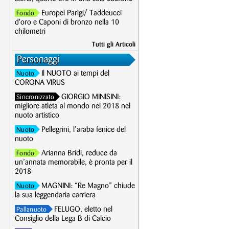
Europei Parigi/ Taddeucci
Fondo
d'oro e Caponi di bronzo nella 10
chilometri
Tutti gli Articoli
Personaggi
Il NUOTO ai tempi del
Nuoto
CORONA VIRUS
GIORGIO MINISINI:
Sincronizzato
migliore atleta al mondo nel 2018 nel
nuoto artistico
Pellegrini, l’araba fenice del
Nuoto
nuoto
Arianna Bridi, reduce da
Fondo
un’annata memorabile, è pronta per il
2018
MAGNINI: “Re Magno” chiude
Nuoto
la sua leggendaria carriera
FELUGO, eletto nel
Pallanuoto
Consiglio della Lega B di Calcio