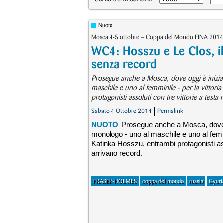
Nuoto
Mosca 4-5 ottobre – Coppa del Mondo FINA 2014
WC4: Hosszu e Le Clos, 
senza record
Prosegue anche a Mosca, dove oggi è inizia
maschile e uno al femminile - per la vittori
protagonisti assoluti con tre vittorie a test
Sabato 4 Ottobre 2014
Permalink
NUOTO
Prosegue anche a Mosca, dove o
monologo - uno al maschile e uno al femmin
Katinka Hosszu, entrambi protagonisti asso
arrivano record.
FRASER-HOLMES
coppa del mondo
russia
Gyurt