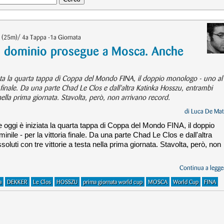
 (25m)/ 4a Tappa -1a Giornata
il dominio prosegue a Mosca. Anche
ta la quarta tappa di Coppa del Mondo FINA, il doppio monologo - uno al
a finale. Da una parte Chad Le Clos e dall'altra Katinka Hosszu, entrambi
a nella prima giornata. Stavolta, però, non arrivano record.
di
Luca De Mat
ggi è iniziata la quarta tappa di Coppa del Mondo FINA, il doppio
ile - per la vittoria finale. Da una parte Chad Le Clos e dall'altra
luti con tre vittorie a testa nella prima giornata. Stavolta, però, non
Continua a legger
a
DEKKER
Le Clos
HOSSZU
prima giornata world cup
MOSCA
World Cup
FINA