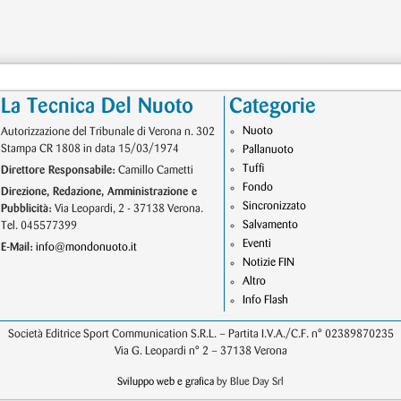
La Tecnica Del Nuoto
Categorie
Nuoto
Autorizzazione del Tribunale di Verona n. 302
Stampa CR 1808 in data 15/03/1974
Pallanuoto
Tuffi
Direttore Responsabile:
Camillo Cametti
Fondo
Direzione, Redazione, Amministrazione e
Sincronizzato
Pubblicità:
Via Leopardi, 2 - 37138 Verona.
Salvamento
Tel. 045577399
Eventi
E-Mail:
info@mondonuoto.it
Notizie FIN
Altro
Info Flash
Società Editrice Sport Communication S.R.L. – Partita I.V.A./C.F. n° 02389870235
Via G. Leopardi n° 2 – 37138 Verona
Sviluppo web e grafica
by Blue Day Srl