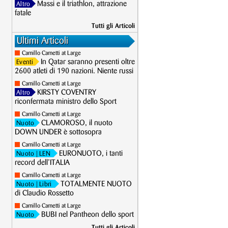
Massi e il triathlon, attrazione
Altro
fatale
Tutti gli Articoli
Ultimi Articoli
Camillo Cametti at Large
In Qatar saranno presenti oltre
Eventi
2600 atleti di 190 nazioni. Niente russi
Camillo Cametti at Large
KIRSTY COVENTRY
Altro
riconfermata ministro dello Sport
Camillo Cametti at Large
CLAMOROSO, il nuoto
Nuoto
DOWN UNDER è sottosopra
Camillo Cametti at Large
EURONUOTO, i tanti
Nuoto
| LEN
record dell’ITALIA
Camillo Cametti at Large
TOTALMENTE NUOTO
Nuoto
| Libri
di Claudio Rossetto
Camillo Cametti at Large
BUBI nel Pantheon dello sport
Nuoto
Tutti gli Articoli