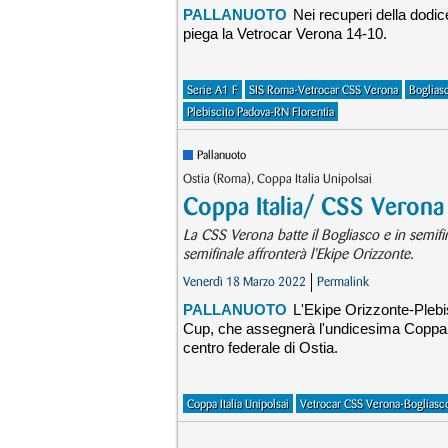
PALLANUOTO
Nei recuperi della dodi
piega la Vetrocar Verona 14-10.
Serie A1 F
SIS Roma-Vetrocar CSS Verona
Boglias
Plebiscito Padova-RN Florentia
Pallanuoto
Ostia (Roma), Coppa Italia Unipolsai
Coppa Italia/ CSS Verona 
La CSS Verona batte il Bogliasco e in semifin
semifinale affronterà l'Ekipe Orizzonte.
Venerdì 18 Marzo 2022
Permalink
PALLANUOTO
L'Ekipe Orizzonte-Pleb
Cup, che assegnerà l'undicesima Coppa It
centro federale di Ostia.
Coppa Italia Unipolsai
Vetrocar CSS Verona-Boglias