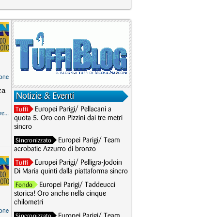
one
za
Notizie & Eventi
Europei Parigi/ Pellacani a
Tuffi
e...
quota 5. Oro con Pizzini dai tre metri
sincro
Europei Parigi/ Team
Sincronizzato
acrobatic Azzurro di bronzo
Europei Parigi/ Pelligra-Jodoin
Tuffi
Di Maria quinti dalla piattaforma sincro
Europei Parigi/ Taddeucci
Fondo
storica! Oro anche nella cinque
chilometri
one
Europei Parigi/ Team
Sincronizzato