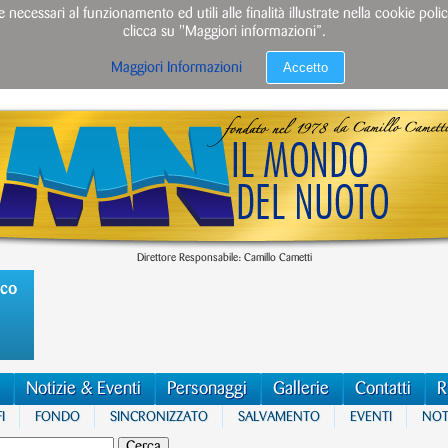
e necessari al funzionamento ed utili alle finalità illustrate nella cookie po
clicca su "Maggiori informazioni”.
Accetto
Maggiori Informazioni
Direttore Responsabile: Camillo Cametti
ico
Notizie & Eventi
Personaggi
Gallerie
Contatti
R
I
FONDO
SINCRONIZZATO
SALVAMENTO
EVENTI
NOTI