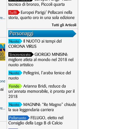
tecnico di bronzo, Piccoli quarta
Europei Parigi/ Pellacani nella
Tuffi
storia, quarto oro in una sola edizione
e...
Tutti gli Articoli
Personaggi
Il NUOTO ai tempi del
Nuoto
CORONA VIRUS
GIORGIO MINISINI:
Sincronizzato
migliore atleta al mondo nel 2018 nel
nuoto artistico
Pellegrini, l’araba fenice del
Nuoto
nuoto
one
Arianna Bridi, reduce da
Fondo
ai
un’annata memorabile, è pronta per il
2018
MAGNINI: “Re Magno” chiude
Nuoto
e...
la sua leggendaria carriera
FELUGO, eletto nel
Pallanuoto
Consiglio della Lega B di Calcio