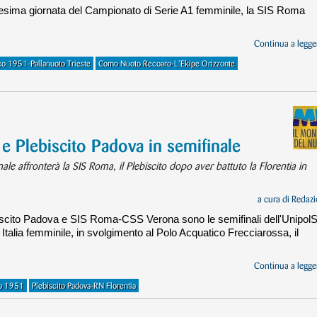
cesima giornata del Campionato di Serie A1 femminile, la SIS Roma
Continua a legger
co 1951-Pallanuoto Trieste
Como Nuoto Recoaro-L'Ekipe Orizzonte
e Plebiscito Padova in semifinale
ale affronterà la SIS Roma, il Plebiscito dopo aver battuto la Florentia in
a cura di
Redazi
iscito Padova e SIS Roma-CSS Verona sono le semifinali dell'UnipolS
alia femminile, in svolgimento al Polo Acquatico Frecciarossa, il
Continua a legger
co 1951
Plebiscito Padova-RN Florentia