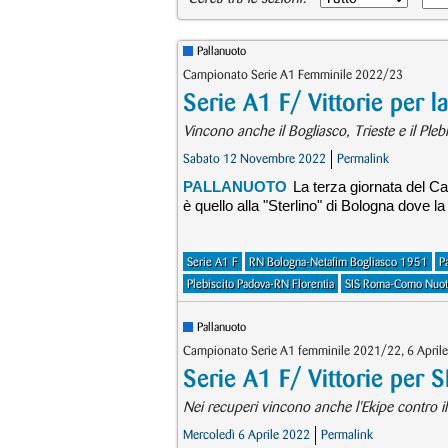
Pallanuoto
Campionato Serie A1 Femminile 2022/23
Serie A1 F/ Vittorie per 
Vincono anche il Bogliasco, Trieste e il Plebi
Sabato 12 Novembre 2022
Permalink
PALLANUOTO
La terza giornata del C
è quello alla "Sterlino" di Bologna dove 
Serie A1 F
RN Bologna-Netafim Bogliasco 1951
P
Plebiscito Padova-RN Florentia
SIS Roma-Como Nuot
Pallanuoto
Campionato Serie A1 femminile 2021/22, 6 Aprile
Serie A1 F/ Vittorie per 
Nei recuperi vincono anche l'Ekipe contro il
Mercoledì 6 Aprile 2022
Permalink