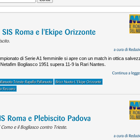
la SIS Roma e l'Ekipe Orizzonte
scito.
a cura di
Redazi
ampionato di Serie A1 femminile si apre con un match in ottica salvez
la Netafim Bogliasco 1951 supera 11-9 la Rari Nantes.
Continua a legger
allanuoto Trieste-Rapallo Pallanuoto
Brizz Nuoto-L'Ekipe Orizzonte
o Recoaro
SIS Roma e Plebiscito Padova
 Como e il Bogliasco contro Trieste.
a cura di
Redazi