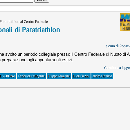
Paratriathlon al Centro Federale
onali di Paratriathlon
a cura di
Redazi
 ha svolto un periodo collegiale presso il Centro Federale di Nuoto di A
n preparazione agli appuntamenti estivi.
Continua a legger
E VERONA
Federica Pellegrini
Filippo Magnini
Luca Pizzini
andrea toniato