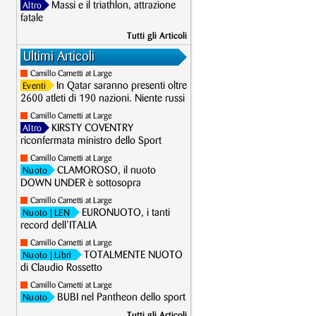
Massi e il triathlon, attrazione
Altro
fatale
Tutti gli Articoli
Ultimi Articoli
Camillo Cametti at Large
In Qatar saranno presenti oltre
Eventi
2600 atleti di 190 nazioni. Niente russi
Camillo Cametti at Large
KIRSTY COVENTRY
Altro
riconfermata ministro dello Sport
Camillo Cametti at Large
CLAMOROSO, il nuoto
Nuoto
DOWN UNDER è sottosopra
Camillo Cametti at Large
EURONUOTO, i tanti
Nuoto
| LEN
record dell’ITALIA
Camillo Cametti at Large
TOTALMENTE NUOTO
Nuoto
| Libri
di Claudio Rossetto
Camillo Cametti at Large
BUBI nel Pantheon dello sport
Nuoto
Tutti gli Articoli