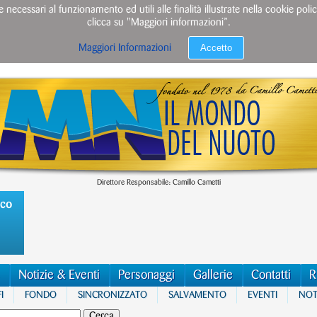
e necessari al funzionamento ed utili alle finalità illustrate nella cookie po
clicca su "Maggiori informazioni”.
Accetto
Maggiori Informazioni
Direttore Responsabile: Camillo Cametti
ico
Notizie & Eventi
Personaggi
Gallerie
Contatti
R
I
FONDO
SINCRONIZZATO
SALVAMENTO
EVENTI
NOTI