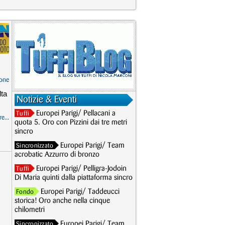
one
lta
Notizie & Eventi
Europei Parigi/ Pellacani a
Tuffi
e...
quota 5. Oro con Pizzini dai tre metri
sincro
Europei Parigi/ Team
Sincronizzato
acrobatic Azzurro di bronzo
Europei Parigi/ Pelligra-Jodoin
Tuffi
Di Maria quinti dalla piattaforma sincro
Europei Parigi/ Taddeucci
Fondo
storica! Oro anche nella cinque
chilometri
Europei Parigi/ Team
Sincronizzato