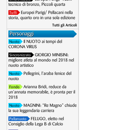
tecnico di bronzo, Piccoli quarta
Europei Parigi/ Pellacani nella
Tuffi
storia, quarto oro in una sola edizione
Tutti gli Articoli
Personaggi
Il NUOTO ai tempi del
Nuoto
CORONA VIRUS
GIORGIO MINISINI:
Sincronizzato
migliore atleta al mondo nel 2018 nel
nuoto artistico
Pellegrini, l’araba fenice del
Nuoto
nuoto
Arianna Bridi, reduce da
Fondo
un’annata memorabile, è pronta per il
2018
MAGNINI: “Re Magno” chiude
Nuoto
la sua leggendaria carriera
FELUGO, eletto nel
Pallanuoto
Consiglio della Lega B di Calcio