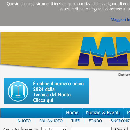
Questo sito o gli strumenti terzi da questo utilizzati si avvalgono di cook
saperne di più o negare il consenso a tut
Maggiori I
Direttore
È online il numero unico
2024 della
Tecnica del Nuoto.
Clicca qui
Home
Notizie & Eventi
P
NUOTO
PALLANUOTO
TUFFI
FONDO
SINCRONI
Cerca tra le sezioni: