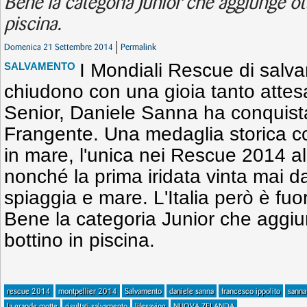
Bene la categoria Junior che aggiunge ot
piscina.
Domenica 21 Settembre 2014
Permalink
I Mondiali Rescue di salva
SALVAMENTO
chiudono con una gioia tanto attesa
Senior, Daniele Sanna ha conquista
Frangente. Una medaglia storica co
in mare, l'unica nei Rescue 2014 al 
nonché la prima iridata vinta mai d
spiaggia e mare. L'Italia però è fuo
Bene la categoria Junior che aggiu
bottino in piscina.
rescue 2014
montpellier 2014
Salvamento
daniele sanna
francesco ippolito
sanna
la grande motte
risultati salvamento
lifesaving
NUOVA ZELANDA