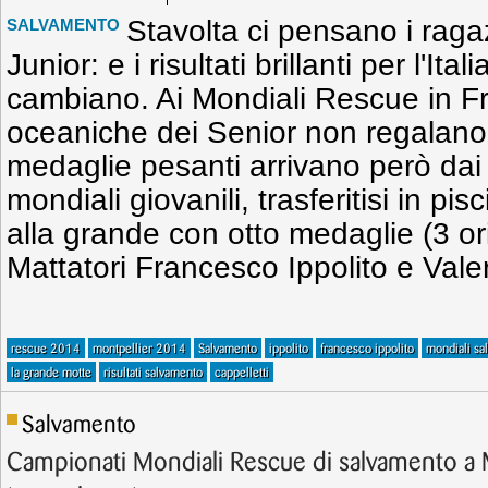
Stavolta ci pensano i raga
SALVAMENTO
Junior: e i risultati brillanti per l'I
cambiano. Ai Mondiali Rescue in Fr
oceaniche dei Senior non regalano p
medaglie pesanti arrivano però dai 
mondiali giovanili, trasferitisi in pis
alla grande con otto medaglie (3 ori
Mattatori Francesco Ippolito e Valer
rescue 2014
montpellier 2014
Salvamento
ippolito
francesco ippolito
mondiali sa
la grande motte
risultati salvamento
cappelletti
Salvamento
Campionati Mondiali Rescue di salvamento a M