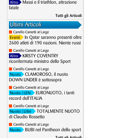
Massi e il triathlon, attrazione
Altro
fatale
Tutti gli Articoli
Ultimi Articoli
Camillo Cametti at Large
In Qatar saranno presenti oltre
Eventi
2600 atleti di 190 nazioni. Niente russi
Camillo Cametti at Large
KIRSTY COVENTRY
Altro
riconfermata ministro dello Sport
Camillo Cametti at Large
CLAMOROSO, il nuoto
Nuoto
DOWN UNDER è sottosopra
Camillo Cametti at Large
EURONUOTO, i tanti
Nuoto
| LEN
record dell’ITALIA
Camillo Cametti at Large
TOTALMENTE NUOTO
Nuoto
| Libri
di Claudio Rossetto
Camillo Cametti at Large
BUBI nel Pantheon dello sport
Nuoto
Tutti gli Articoli