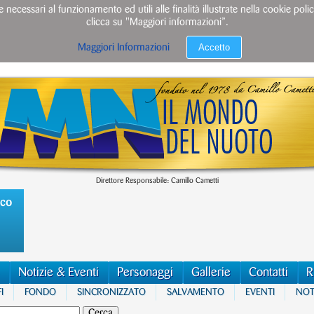
e necessari al funzionamento ed utili alle finalità illustrate nella cookie po
clicca su "Maggiori informazioni”.
Accetto
Maggiori Informazioni
Direttore Responsabile: Camillo Cametti
ico
Notizie & Eventi
Personaggi
Gallerie
Contatti
R
I
FONDO
SINCRONIZZATO
SALVAMENTO
EVENTI
NOTI