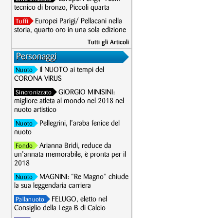
tecnico di bronzo, Piccoli quarta
Europei Parigi/ Pellacani nella
Tuffi
storia, quarto oro in una sola edizione
Tutti gli Articoli
Personaggi
Il NUOTO ai tempi del
Nuoto
CORONA VIRUS
GIORGIO MINISINI:
Sincronizzato
migliore atleta al mondo nel 2018 nel
nuoto artistico
Pellegrini, l’araba fenice del
Nuoto
nuoto
Arianna Bridi, reduce da
Fondo
un’annata memorabile, è pronta per il
2018
MAGNINI: “Re Magno” chiude
Nuoto
la sua leggendaria carriera
FELUGO, eletto nel
Pallanuoto
Consiglio della Lega B di Calcio