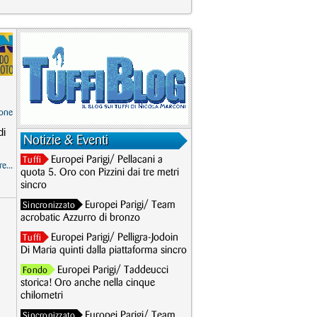
one
di
Notizie & Eventi
Europei Parigi/ Pellacani a
Tuffi
e...
quota 5. Oro con Pizzini dai tre metri
sincro
Europei Parigi/ Team
Sincronizzato
acrobatic Azzurro di bronzo
Europei Parigi/ Pelligra-Jodoin
Tuffi
Di Maria quinti dalla piattaforma sincro
Europei Parigi/ Taddeucci
Fondo
storica! Oro anche nella cinque
chilometri
Europei Parigi/ Team
Sincronizzato