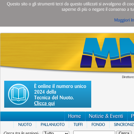
Questo sito o gli strumenti terzi da questo utilizzati si avvalgono di cook
saperne di più o negare il consenso a tut
Maggiori I
Direttore
È online il numero unico
2024 della
Tecnica del Nuoto.
Clicca qui
Home
Notizie & Eventi
P
NUOTO
PALLANUOTO
TUFFI
FONDO
SINCRONI
Cerca tra le sezioni: