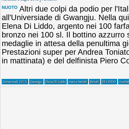
Altri due colpi da podio per l'It
NUOTO
all'Universiade di Gwangju. Nella qu
Elena Di Liddo, argento nei 100 farfa
bronzo nei 100 sl. Il bottino azzurro
medaglie in attesa della penultima gi
Prestazioni super per Andrea Toniato
in mattinata) e del delfinista Piero C
Universiadi 2015
Gwangju
Elena Di Liddo
marco belotti
Belotti
DI LIDDO
risulta