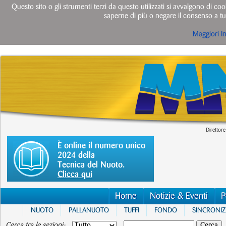
Questo sito o gli strumenti terzi da questo utilizzati si avvalgono di cook
saperne di più o negare il consenso a tut
Maggiori I
Direttore
È online il numero unico
2024 della
Tecnica del Nuoto.
Clicca qui
Home
Notizie & Eventi
P
NUOTO
PALLANUOTO
TUFFI
FONDO
SINCRONI
Cerca tra le sezioni: