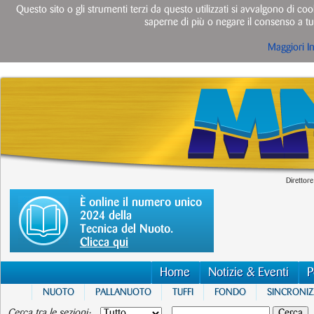
Questo sito o gli strumenti terzi da questo utilizzati si avvalgono di cook
saperne di più o negare il consenso a tut
Maggiori I
Direttore
È online il numero unico
2024 della
Tecnica del Nuoto.
Clicca qui
Home
Notizie & Eventi
P
NUOTO
PALLANUOTO
TUFFI
FONDO
SINCRONI
Cerca tra le sezioni: