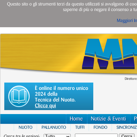
Questo sito o gli strumenti terzi da questo utilizzati si avvalgono di cook
saperne di più o negare il consenso a tut
Maggiori I
Direttore
È online il numero unico
2024 della
Tecnica del Nuoto.
Clicca qui
Home
Notizie & Eventi
P
NUOTO
PALLANUOTO
TUFFI
FONDO
SINCRONI
Cerca tra le sezioni: