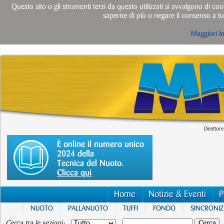
Questo sito o gli strumenti terzi da questo utilizzati si avvalgono di cook
saperne di più o negare il consenso a tut
Maggiori I
Direttore
È online il numero unico
2024 della
Tecnica del Nuoto.
Clicca qui
Home
Notizie & Eventi
P
NUOTO
PALLANUOTO
TUFFI
FONDO
SINCRONI
Cerca tra le sezioni: