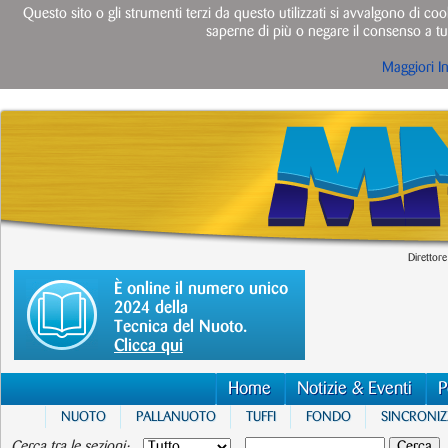
Questo sito o gli strumenti terzi da questo utilizzati si avvalgono di cook
saperne di più o negare il consenso a tut
Maggiori I
Direttore
È online il numero unico
2024 della
Tecnica del Nuoto.
Clicca qui
Home
Notizie & Eventi
P
NUOTO
PALLANUOTO
TUFFI
FONDO
SINCRONI
Cerca tra le sezioni: