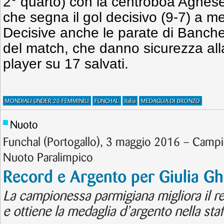
2° quarto) con la centroboa Agnese 
che segna il gol decisivo (9-7) a m
Decisive anche le parate di Banchell
del match, che danno sicurezza alla
player su 17 salvati.
MONDIALI UNDER 20 FEMMINILI
FUNCHAL
Italia
MEDAGLIA DI BRONZO
Nuoto
Funchal (Portogallo), 3 maggio 2016 – Camp
Nuoto Paralimpico
Record e Argento per Giulia Ghi
La campionessa parmigiana migliora il re
e ottiene la medaglia d’argento nella sta