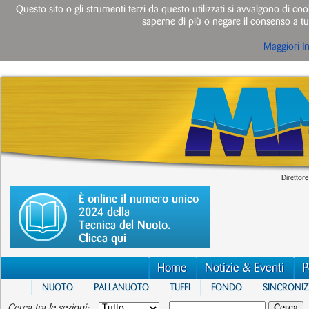
Questo sito o gli strumenti terzi da questo utilizzati si avvalgono di cook
saperne di più o negare il consenso a tut
Maggiori I
Direttore
È online il numero unico
2024 della
Tecnica del Nuoto.
Clicca qui
Home
Notizie & Eventi
P
NUOTO
PALLANUOTO
TUFFI
FONDO
SINCRONI
Cerca tra le sezioni: