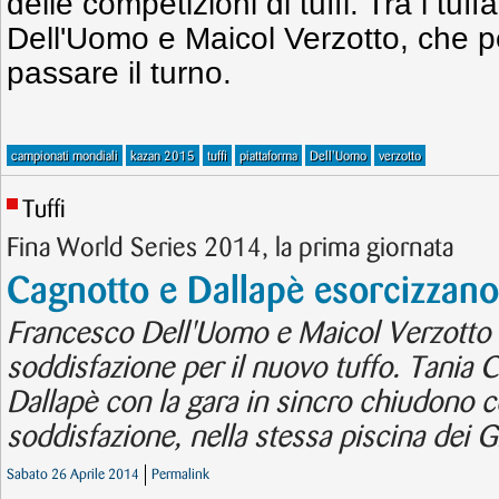
delle competizioni di tuffi. Tra i tuf
Dell'Uomo e Maicol Verzotto, che pe
passare il turno.
campionati mondiali
kazan 2015
tuffi
piattaforma
Dell'Uomo
verzotto
Tuffi
Fina World Series 2014, la prima giornata
Cagnotto e Dallapè esorcizzano 
Francesco Dell'Uomo e Maicol Verzotto 
soddisfazione per il nuovo tuffo. Tania 
Dallapè con la gara in sincro chiudono 
soddisfazione, nella stessa piscina dei G
Sabato 26 Aprile 2014
Permalink