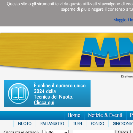
Questo sito o gli strumenti terzi da questo utilizzati si avvalgono di cook
saperne di più o negare il consenso a tut
Maggiori I
Direttore
È online il numero unico
2024 della
Tecnica del Nuoto.
Clicca qui
Home
Notizie & Eventi
P
NUOTO
PALLANUOTO
TUFFI
FONDO
SINCRONI
Cerca tra le sezioni: