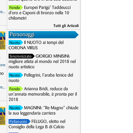
Europei Parigi/ Taddeucci
Fondo
e...
d'oro e Caponi di bronzo nella 10
chilometri
Tutti gli Articoli
Personaggi
Il NUOTO ai tempi del
Nuoto
CORONA VIRUS
GIORGIO MINISINI:
Sincronizzato
.
migliore atleta al mondo nel 2018 nel
one
nuoto artistico
no
Pellegrini, l’araba fenice del
Nuoto
nuoto
e...
Arianna Bridi, reduce da
Fondo
un’annata memorabile, è pronta per il
2018
MAGNINI: “Re Magno” chiude
Nuoto
la sua leggendaria carriera
FELUGO, eletto nel
Pallanuoto
Consiglio della Lega B di Calcio