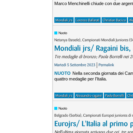
Marco Menchinelli chiude con due argent
Mondiali jrs
Lorenzo Ballarati
Christian Bacico
Al
Nuoto
Netanya (Israele), Campionati Mondiali Juniores (
Mondiali jrs/ Ragaini bis,
Tre medaglie di bronzo; Paola Borrelli nei 2
Martedì 5 Settembre 2023
Permalink
NUOTO
Nella seconda giornata dei Camp
quattro medaglie per l’Italia.
Mondiali jrs
Alessandro ragaini
Paola Borrelli
Chr
Nuoto
Belgrado (Serbia), Campionati Europei juniores di
Eurojrs/ L'Italia al primo
Nell'ultima giornata arrivano due ori, tre ar