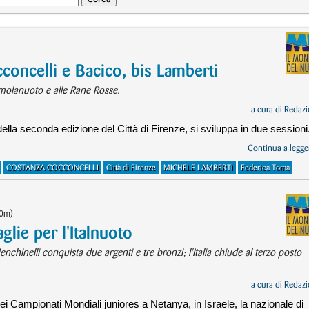
cconcelli e Bacico, bis Lamberti
'Imolanuoto e alle Rane Rosse.
a cura di
Redazi
lla seconda edizione del Città di Firenze, si sviluppa in due sessioni
Continua a legger
COSTANZA COCCONCELLI
Città di Firenze
MICHELE LAMBERTI
Federica Toma
50m)
lie per l'Italnuoto
nchinelli conquista due argenti e tre bronzi; l'Italia chiude al terzo posto
a cura di
Redazi
ei Campionati Mondiali juniores a Netanya, in Israele, la nazionale di