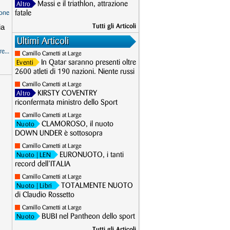
Massi e il triathlon, attrazione
Altro
one
fatale
ia
Tutti gli Articoli
Ultimi Articoli
e...
Camillo Cametti at Large
In Qatar saranno presenti oltre
Eventi
2600 atleti di 190 nazioni. Niente russi
Camillo Cametti at Large
KIRSTY COVENTRY
Altro
riconfermata ministro dello Sport
Camillo Cametti at Large
CLAMOROSO, il nuoto
Nuoto
DOWN UNDER è sottosopra
Camillo Cametti at Large
EURONUOTO, i tanti
Nuoto
| LEN
record dell’ITALIA
Camillo Cametti at Large
TOTALMENTE NUOTO
Nuoto
| Libri
di Claudio Rossetto
Camillo Cametti at Large
BUBI nel Pantheon dello sport
Nuoto
Tutti gli Articoli