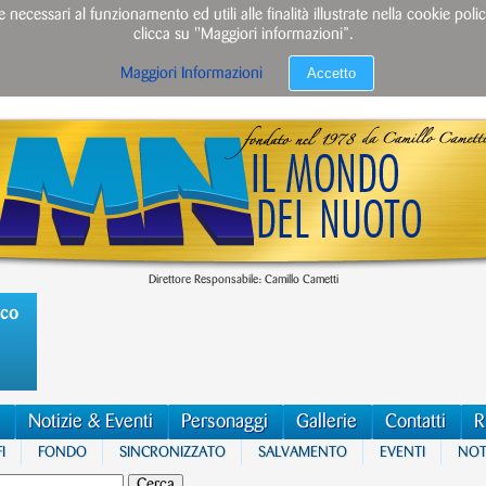
e necessari al funzionamento ed utili alle finalità illustrate nella cookie po
clicca su "Maggiori informazioni”.
Accetto
Maggiori Informazioni
Direttore Responsabile: Camillo Cametti
ico
Notizie & Eventi
Personaggi
Gallerie
Contatti
R
I
FONDO
SINCRONIZZATO
SALVAMENTO
EVENTI
NOTI