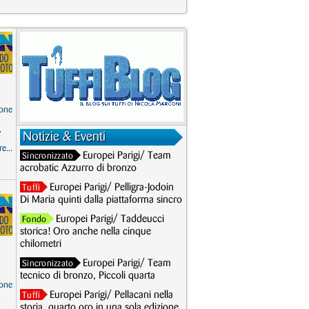
one
.
Notizie & Eventi
e...
Europei Parigi/ Team
Sincronizzato
acrobatic Azzurro di bronzo
Europei Parigi/ Pelligra-Jodoin
Tuffi
Di Maria quinti dalla piattaforma sincro
Europei Parigi/ Taddeucci
Fondo
storica! Oro anche nella cinque
chilometri
Europei Parigi/ Team
Sincronizzato
tecnico di bronzo, Piccoli quarta
one
Europei Parigi/ Pellacani nella
Tuffi
storia, quarto oro in una sola edizione