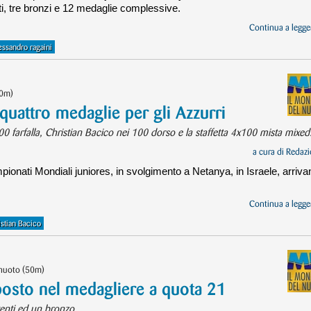
i, tre bronzi e 12 medaglie complessive.
Continua a legger
essandro ragaini
50m)
 quattro medaglie per gli Azzurri
00 farfalla, Christian Bacico nei 100 dorso e la staffetta 4x100 mista mixed
a cura di
Redazi
ionati Mondiali juniores, in svolgimento a Netanya, in Israele, arriva
Continua a legger
istian Bacico
 nuoto (50m)
 posto nel medagliere a quota 21
genti ed un bronzo.