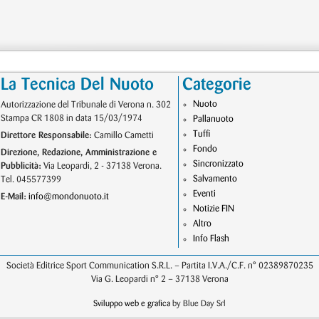
La Tecnica Del Nuoto
Categorie
Nuoto
Autorizzazione del Tribunale di Verona n. 302
Stampa CR 1808 in data 15/03/1974
Pallanuoto
Tuffi
Direttore Responsabile:
Camillo Cametti
Fondo
Direzione, Redazione, Amministrazione e
Sincronizzato
Pubblicità:
Via Leopardi, 2 - 37138 Verona.
Salvamento
Tel. 045577399
Eventi
E-Mail:
info@mondonuoto.it
Notizie FIN
Altro
Info Flash
Società Editrice Sport Communication S.R.L. – Partita I.V.A./C.F. n° 02389870235
Via G. Leopardi n° 2 – 37138 Verona
Sviluppo web e grafica
by Blue Day Srl