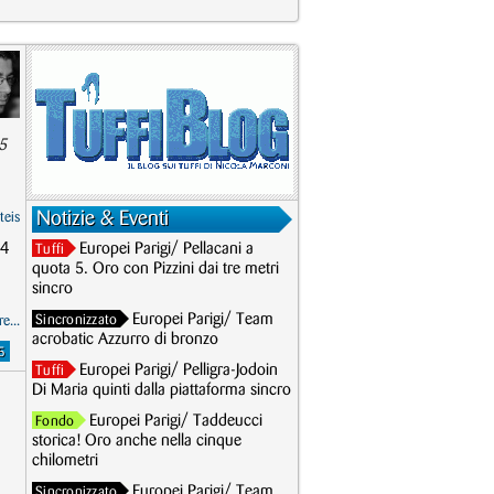
5
Notizie & Eventi
teis
 4
Europei Parigi/ Pellacani a
Tuffi
quota 5. Oro con Pizzini dai tre metri
sincro
Europei Parigi/ Team
Sincronizzato
e...
acrobatic Azzurro di bronzo
5
Europei Parigi/ Pelligra-Jodoin
Tuffi
Di Maria quinti dalla piattaforma sincro
Europei Parigi/ Taddeucci
Fondo
storica! Oro anche nella cinque
chilometri
Europei Parigi/ Team
Sincronizzato