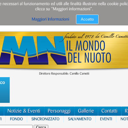
e necessari al funzionamento ed utili alle finalità illustrate nella cookie po
clicca su "Maggiori informazioni”.
Accetto
Maggiori Informazioni
Direttore Responsabile: Camillo Cametti
ico
Notizie & Eventi
Personaggi
Gallerie
Contatti
R
I
FONDO
SINCRONIZZATO
SALVAMENTO
EVENTI
NOTI