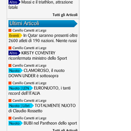
Massi e il triathlon, attrazione
Altro
fatale
Tutti gli Articoli
Ultimi Articoli
Camillo Cametti at Large
In Qatar saranno presenti oltre
Eventi
2600 atleti di 190 nazioni. Niente russi
Camillo Cametti at Large
KIRSTY COVENTRY
Altro
riconfermata ministro dello Sport
Camillo Cametti at Large
CLAMOROSO, il nuoto
Nuoto
DOWN UNDER è sottosopra
Camillo Cametti at Large
EURONUOTO, i tanti
Nuoto
| LEN
record dell’ITALIA
Camillo Cametti at Large
TOTALMENTE NUOTO
Nuoto
| Libri
di Claudio Rossetto
Camillo Cametti at Large
BUBI nel Pantheon dello sport
Nuoto
Tutti gli Articoli