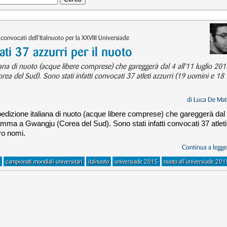
convocati dell'Italnuoto per la XXVIII Universiade
ti 37 azzurri per il nuoto
iana di nuoto (acque libere comprese) che gareggerà dal 4 all'11 luglio 201
a del Sud). Sono stati infatti convocati 37 atleti azzurri (19 uomini e 18
di
Luca De Mat
edizione italiana di nuoto (acque libere comprese) che gareggerà dal
ramma a Gwangju (Corea del Sud). Sono stati infatti convocati 37 atleti
ro nomi.
Continua a legger
campionati mondiali universitari
italnuoto
universiade 2015
nuoto all'universiade 201