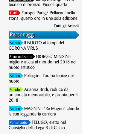
tecnico di bronzo, Piccoli quarta
Europei Parigi/ Pellacani nella
Tuffi
storia, quarto oro in una sola edizione
Tutti gli Articoli
Personaggi
Il NUOTO ai tempi del
Nuoto
CORONA VIRUS
GIORGIO MINISINI:
Sincronizzato
migliore atleta al mondo nel 2018 nel
nuoto artistico
Pellegrini, l’araba fenice del
Nuoto
nuoto
Arianna Bridi, reduce da
Fondo
un’annata memorabile, è pronta per il
2018
MAGNINI: “Re Magno” chiude
Nuoto
la sua leggendaria carriera
FELUGO, eletto nel
Pallanuoto
Consiglio della Lega B di Calcio