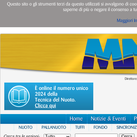
Questo sito o gli strumenti terzi da questo utilizzati si avvalgono di cook
saperne di più o negare il consenso a tut
Maggiori I
Direttore
È online il numero unico
2024 della
Tecnica del Nuoto.
Clicca qui
Home
Notizie & Eventi
P
NUOTO
PALLANUOTO
TUFFI
FONDO
SINCRONI
Cerca tra le sezioni: