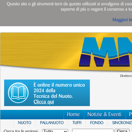
Questo sito o gli strumenti terzi da questo utilizzati si avvalgono di cook
saperne di più o negare il consenso a tut
Maggiori I
Direttore
È online il numero unico
2024 della
Tecnica del Nuoto.
Clicca qui
Home
Notizie & Eventi
P
NUOTO
PALLANUOTO
TUFFI
FONDO
SINCRONI
Cerca tra le sezioni: