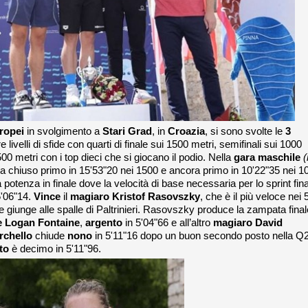
ropei
in svolgimento a
Stari Grad
, in
Croazia
, si sono svolte le
3
 livelli di sfide con quarti di finale sui 1500 metri, semifinali sui 1000
500 metri con i top dieci che si giocano il podio. Nella
gara maschile
(
a chiuso primo in 15'53"20 nei 1500 e ancora primo in 10'22"35 nei 1
potenza in finale dove la velocità di base necessaria per lo sprint fin
5'06"14.
Vince
il
magiaro Kristof Rasovszky
, che è il più veloce nei 
ve giunge alle spalle di Paltrinieri. Rasovszky produce la zampata final
e Logan Fontaine
,
argento
in 5'04"66 e all’altro
magiaro David
rchello
chiude
nono
in 5'11"16 dopo un buon secondo posto nella Q
to
è decimo in 5'11"96.