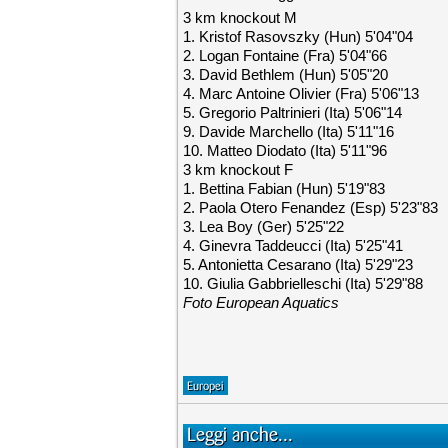
3 km knockout M
1. Kristof Rasovszky (Hun) 5'04"04
2. Logan Fontaine (Fra) 5'04"66
3. David Bethlem (Hun) 5'05"20
4. Marc Antoine Olivier (Fra) 5'06"13
5. Gregorio Paltrinieri (Ita) 5'06"14
9. Davide Marchello (Ita) 5'11"16
10. Matteo Diodato (Ita) 5'11"96
3 km knockout F
1. Bettina Fabian (Hun) 5'19"83
2. Paola Otero Fenandez (Esp) 5'23"83
3. Lea Boy (Ger) 5'25"22
4. Ginevra Taddeucci (Ita) 5'25"41
5. Antonietta Cesarano (Ita) 5'29"23
10. Giulia Gabbrielleschi (Ita) 5'29"88
Foto European Aquatics
Europei
Leggi anche...