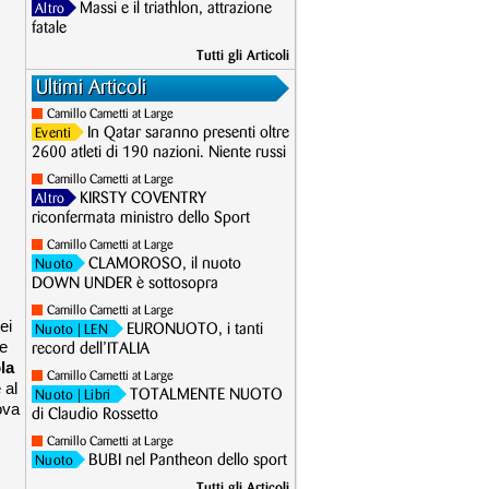
Massi e il triathlon, attrazione
Altro
fatale
Tutti gli Articoli
Ultimi Articoli
Camillo Cametti at Large
In Qatar saranno presenti oltre
Eventi
2600 atleti di 190 nazioni. Niente russi
Camillo Cametti at Large
KIRSTY COVENTRY
Altro
riconfermata ministro dello Sport
Camillo Cametti at Large
CLAMOROSO, il nuoto
Nuoto
DOWN UNDER è sottosopra
Camillo Cametti at Large
ei
EURONUOTO, i tanti
Nuoto
| LEN
le
record dell’ITALIA
la
Camillo Cametti at Large
 al
TOTALMENTE NUOTO
Nuoto
| Libri
ova
di Claudio Rossetto
Camillo Cametti at Large
BUBI nel Pantheon dello sport
Nuoto
Tutti gli Articoli