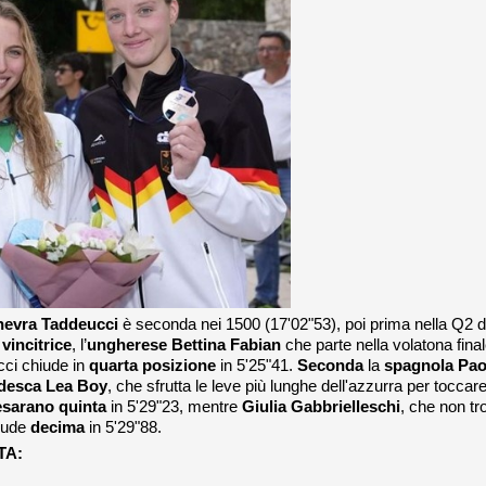
evra Taddeucci
è seconda nei 1500 (17'02"53), poi prima nella Q2 d
a
vincitrice
, l’
ungherese Bettina Fabian
che parte nella volatona fina
cci chiude in
quarta posizione
in 5'25"41.
Seconda
la
spagnola Pao
desca Lea Boy
, che sfrutta le leve più lunghe dell'azzurra per toccare
esarano quinta
in 5'29"23, mentre
Giulia Gabbrielleschi
, che non tr
hiude
decima
in 5'29"88.
TA: