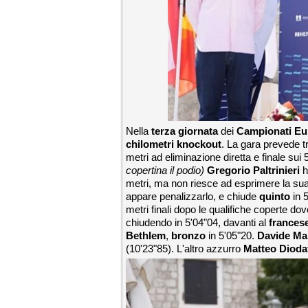
Nella
terza giornata
dei
Campionati Eu
chilometri knockout
. La gara prevede tre
metri ad eliminazione diretta e finale sui 
copertina il podio)
Gregorio Paltrinieri
h
metri, ma non riesce ad esprimere la sua 
appare penalizzarlo, e chiude
quinto
in 
metri finali dopo le qualifiche coperte do
chiudendo in 5'04"04, davanti al
frances
Bethlem
,
bronzo
in 5'05"20.
Davide Ma
(10'23"85). L'altro azzurro
Matteo Dioda