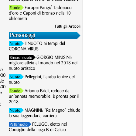
Europei Parigi/ Taddeucci
Fondo
d'oro e Caponi di bronzo nella 10
chilometri
Tutti gli Articoli
Personaggi
Il NUOTO ai tempi del
Nuoto
CORONA VIRUS
GIORGIO MINISINI:
Sincronizzato
migliore atleta al mondo nel 2018 nel
nuoto artistico
in
000
Pellegrini, l’araba fenice del
Nuoto
ale
nuoto
500
Arianna Bridi, reduce da
Fondo
e
un’annata memorabile, è pronta per il
2018
2
MAGNINI: “Re Magno” chiude
Nuoto
la sua leggendaria carriera
FELUGO, eletto nel
Pallanuoto
Consiglio della Lega B di Calcio