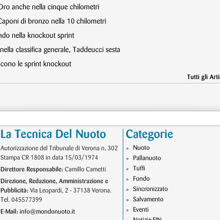
 Oro anche nella cinque chilometri
Caponi di bronzo nella 10 chilometri
ndo nella knockout sprint
ella classifica generale, Taddeucci sesta
incono le sprint knockout
Tutti gli Arti
La Tecnica Del Nuoto
Categorie
Nuoto
Autorizzazione del Tribunale di Verona n. 302
Stampa CR 1808 in data 15/03/1974
Pallanuoto
Tuffi
Direttore Responsabile:
Camillo Cametti
Fondo
Direzione, Redazione, Amministrazione e
Sincronizzato
Pubblicità:
Via Leopardi, 2 - 37138 Verona.
Salvamento
Tel. 045577399
Eventi
E-Mail:
info@mondonuoto.it