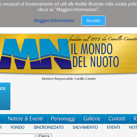
e necessari al funzionamento ed utili alle finalità illustrate nella cookie po
clicca su "Maggiori informazioni”.
Accetto
Maggiori Informazioni
Direttore Responsabile: Camillo Cametti
ico
Notizie & Eventi
Personaggi
Gallerie
Contatti
R
I
FONDO
SINCRONIZZATO
SALVAMENTO
EVENTI
NOTI