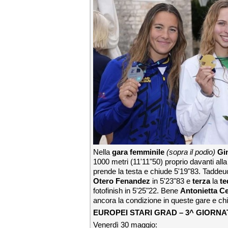
Nella
gara femminile
(sopra il podio)
Gin
1000 metri (11'11"50) proprio davanti all
prende la testa e chiude 5'19"83. Taddeu
Otero Fenandez
in 5'23"83 e
terza
la
te
fotofinish in 5'25"22. Bene
Antonietta C
ancora la condizione in queste gare e c
EUROPEI STARI GRAD – 3^ GIORNA
Venerdì 30 maggio: