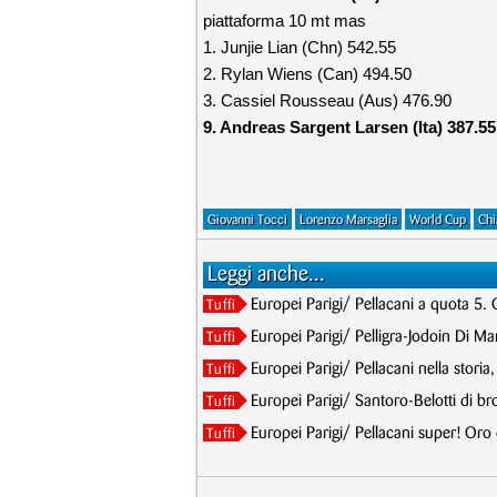
piattaforma 10 mt mas
1. Junjie Lian (Chn) 542.55
2. Rylan Wiens (Can) 494.50
3. Cassiel Rousseau (Aus) 476.90
9. Andreas Sargent Larsen (Ita) 387.55
Giovanni Tocci
Lorenzo Marsaglia
World Cup
Chi
Leggi anche...
Europei Parigi/ Pellacani a quota 5. 
Tuffi
Europei Parigi/ Pelligra-Jodoin Di Mar
Tuffi
Europei Parigi/ Pellacani nella storia
Tuffi
Europei Parigi/ Santoro-Belotti di br
Tuffi
Europei Parigi/ Pellacani super! Oro
Tuffi