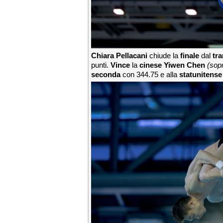
Chiara Pellacani
chiude la
finale
dal
tr
punti.
Vince
la
cinese Yiwen Chen
(sop
seconda
con 344.75 e alla
statunitens