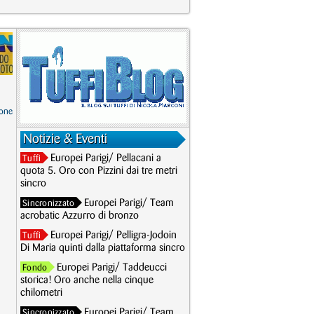
one
Notizie & Eventi
Europei Parigi/ Pellacani a
Tuffi
quota 5. Oro con Pizzini dai tre metri
sincro
Europei Parigi/ Team
Sincronizzato
acrobatic Azzurro di bronzo
Europei Parigi/ Pelligra-Jodoin
Tuffi
Di Maria quinti dalla piattaforma sincro
Europei Parigi/ Taddeucci
Fondo
storica! Oro anche nella cinque
chilometri
Europei Parigi/ Team
Sincronizzato