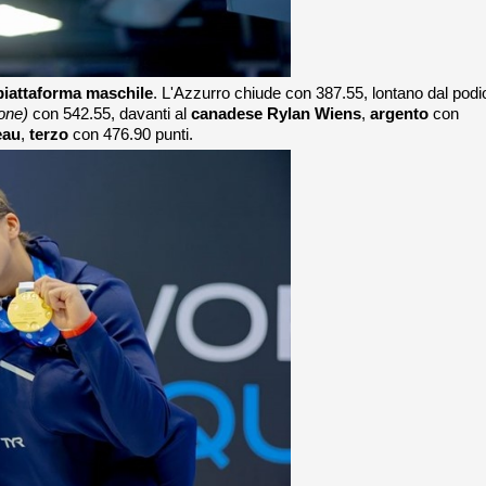
piattaforma maschile
. L'Azzurro chiude con 387.55, lontano dal podi
ione)
con 542.55, davanti al
canadese Rylan Wiens
,
argento
con
eau
,
terzo
con 476.90 punti.