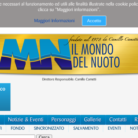
e necessari al funzionamento ed utili alle finalità illustrate nella cookie po
clicca su "Maggiori informazioni”.
Accetto
Maggiori Informazioni
Direttore Responsabile: Camillo Cametti
ico
Notizie & Eventi
Personaggi
Gallerie
Contatti
R
I
FONDO
SINCRONIZZATO
SALVAMENTO
EVENTI
NOTI