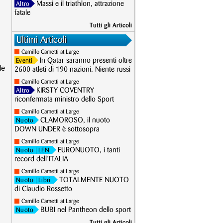
Massi e il triathlon, attrazione
Altro
fatale
Tutti gli Articoli
Ultimi Articoli
Camillo Cametti at Large
In Qatar saranno presenti oltre
Eventi
le
2600 atleti di 190 nazioni. Niente russi
Camillo Cametti at Large
KIRSTY COVENTRY
Altro
riconfermata ministro dello Sport
Camillo Cametti at Large
CLAMOROSO, il nuoto
Nuoto
DOWN UNDER è sottosopra
Camillo Cametti at Large
EURONUOTO, i tanti
Nuoto
| LEN
record dell’ITALIA
Camillo Cametti at Large
TOTALMENTE NUOTO
Nuoto
| Libri
di Claudio Rossetto
Camillo Cametti at Large
BUBI nel Pantheon dello sport
Nuoto
Tutti gli Articoli