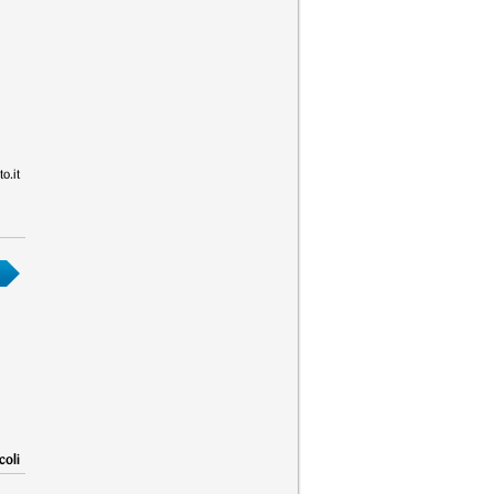
o.it
coli