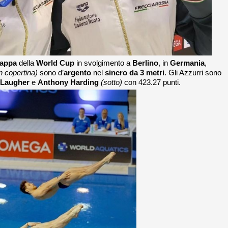
tappa
della
World Cup
in svolgimento a
Berlino
, in
Germania
,
in copertina)
sono d’
argento
nel
sincro da 3 metri
. Gli Azzurri sono
k Laugher
e
Anthony Harding
(sotto)
con 423.27 punti.