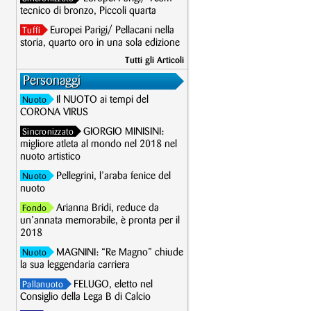
tecnico di bronzo, Piccoli quarta
Europei Parigi/ Pellacani nella
Tuffi
storia, quarto oro in una sola edizione
Tutti gli Articoli
Personaggi
Il NUOTO ai tempi del
Nuoto
CORONA VIRUS
GIORGIO MINISINI:
Sincronizzato
migliore atleta al mondo nel 2018 nel
nuoto artistico
Pellegrini, l’araba fenice del
Nuoto
nuoto
Arianna Bridi, reduce da
Fondo
un’annata memorabile, è pronta per il
2018
MAGNINI: “Re Magno” chiude
Nuoto
la sua leggendaria carriera
FELUGO, eletto nel
Pallanuoto
Consiglio della Lega B di Calcio