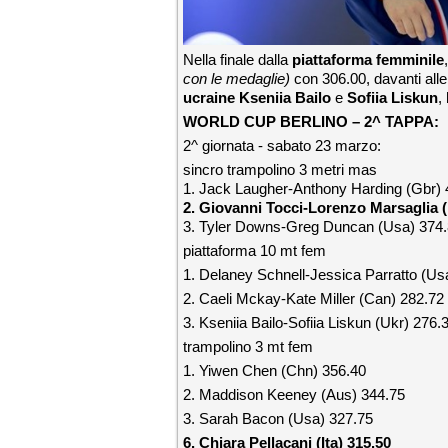
Nella finale dalla
piattaforma femminile
con le medaglie)
con 306.00, davanti all
ucraine Kseniia Bailo
e
Sofiia Liskun
,
WORLD CUP BERLINO – 2^ TAPPA:
2^ giornata - sabato 23 marzo:
sincro trampolino 3 metri mas
1. Jack Laugher-Anthony Harding (Gbr) 
2. Giovanni Tocci-Lorenzo Marsaglia (I
3. Tyler Downs-Greg Duncan (Usa) 374
piattaforma 10 mt fem
1. Delaney Schnell-Jessica Parratto (Us
2. Caeli Mckay-Kate Miller (Can) 282.72
3. Kseniia Bailo-Sofiia Liskun (Ukr) 276.
trampolino 3 mt fem
1. Yiwen Chen (Chn) 356.40
2. Maddison Keeney (Aus) 344.75
3. Sarah Bacon (Usa) 327.75
6. Chiara Pellacani (Ita) 315.50