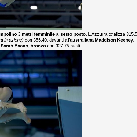
ampolino 3 metri femminile
al
sesto posto
. L'Azzurra totalizza 315.
ra in azione)
con 356.40, davanti all'
australiana Maddison Keeney
,
e Sarah Bacon
,
bronzo
con 327.75 punti.