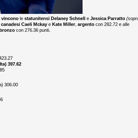
,
vincono
le
statunitensi
Delaney Schnell
e
Jessica Parratto
(sopr
e
canadesi Caeli Mckay
e
Kate Miller
,
argento
con 282.72 e alle
bronzo
con 276.36 punti.
423.27
ta) 397.62
.85
a) 306.00
36