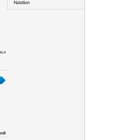
Natation
o.it
coli