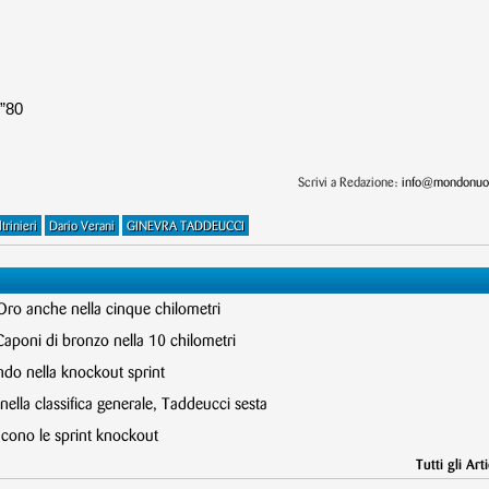
3”80
Scrivi a Redazione:
info@mondonuot
trinieri
Dario Verani
GINEVRA TADDEUCCI
 Oro anche nella cinque chilometri
Caponi di bronzo nella 10 chilometri
ndo nella knockout sprint
ella classifica generale, Taddeucci sesta
incono le sprint knockout
Tutti gli Arti