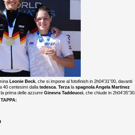
mina
Leonie Beck
, che si impone al fotofinish in 2h04'31"00, davanti
a 40 centesimi dalla
tedesca
.
Terza
la
spagnola Angela Martinez
o la prima delle azzurre
Ginevra Taddeucci
, che chiude in 2h04'35"30
 TAPPA:
0