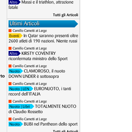
Massi e il triathlon, attrazione
Altro
fatale
Tutti gli Articoli
Ultimi Articoli
Camillo Cametti at Large
In Qatar saranno presenti oltre
Eventi
2600 atleti di 190 nazioni. Niente russi
Camillo Cametti at Large
KIRSTY COVENTRY
Altro
riconfermata ministro dello Sport
Camillo Cametti at Large
CLAMOROSO, il nuoto
Nuoto
to
DOWN UNDER è sottosopra
Camillo Cametti at Large
EURONUOTO, i tanti
Nuoto
| LEN
record dell’ITALIA
Camillo Cametti at Large
TOTALMENTE NUOTO
Nuoto
| Libri
di Claudio Rossetto
Camillo Cametti at Large
BUBI nel Pantheon dello sport
Nuoto
Tutti gli Articoli