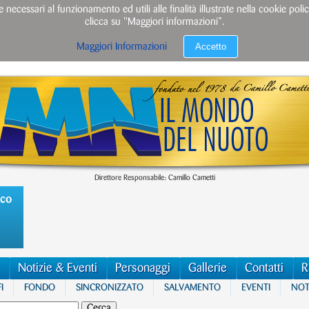
e necessari al funzionamento ed utili alle finalità illustrate nella cookie po
clicca su "Maggiori informazioni”.
Accetto
Maggiori Informazioni
Direttore Responsabile: Camillo Cametti
ico
Notizie & Eventi
Personaggi
Gallerie
Contatti
R
I
FONDO
SINCRONIZZATO
SALVAMENTO
EVENTI
NOTI