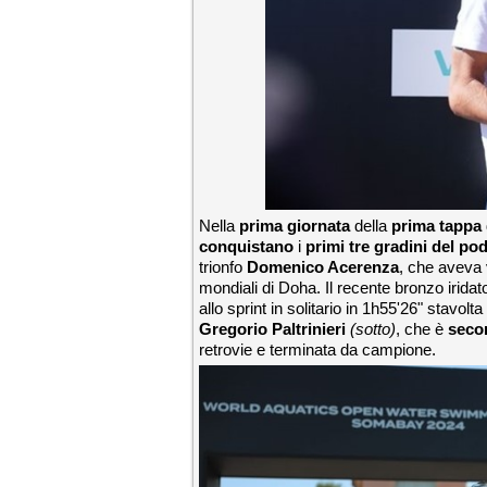
Nella
prima giornata
della
prima tappa
conquistano
i
primi tre gradini del po
trionfo
Domenico Acerenza
, che aveva 
mondiali di Doha. Il recente bronzo irida
allo sprint in solitario in 1h55'26" stavol
Gregorio Paltrinieri
(sotto)
, che è
seco
retrovie e terminata da campione.