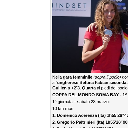
Nella
gara femminile
(sopra il podio)
do
all'
ungherese Bettina Fabian seconda
Guillen
a +2"8.
Quarta
ai piedi del podi
COPPA DEL MONDO SOMA BAY - 1^
1^ giornata – sabato 23 marzo:
10 km mas
1. Domenico Acerenza (Ita) 1h55’26”4
2. Gregorio Paltrinieri (Ita) 1h55’28”90