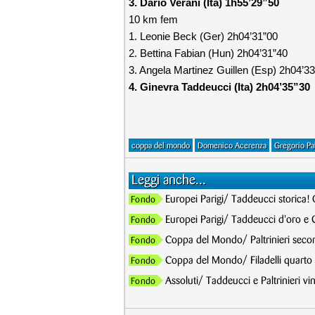
3. Dario Verani (Ita) 1h55’29”50
10 km fem
1. Leonie Beck (Ger) 2h04’31”00
2. Bettina Fabian (Hun) 2h04’31”40
3. Angela Martinez Guillen (Esp) 2h04’3
4. Ginevra Taddeucci (Ita) 2h04’35”30
coppa del mondo
Domenico Acerenza
Gregorio Pal
Leggi anche...
Europei Parigi/ Taddeucci storica!
Fondo
Europei Parigi/ Taddeucci d'oro e 
Fondo
Coppa del Mondo/ Paltrinieri seco
Fondo
Coppa del Mondo/ Filadelli quarto n
Fondo
Assoluti/ Taddeucci e Paltrinieri v
Fondo