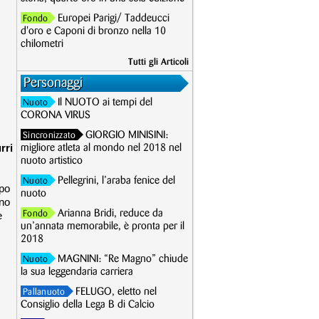
Europei Parigi/ Taddeucci
Fondo
d'oro e Caponi di bronzo nella 10
chilometri
Tutti gli Articoli
Personaggi
Il NUOTO ai tempi del
Nuoto
CORONA VIRUS
GIORGIO MINISINI:
Sincronizzato
rri
migliore atleta al mondo nel 2018 nel
nuoto artistico
Pellegrini, l’araba fenice del
Nuoto
ppo
nuoto
gno
Arianna Bridi, reduce da
e
Fondo
un’annata memorabile, è pronta per il
2018
MAGNINI: “Re Magno” chiude
Nuoto
la sua leggendaria carriera
FELUGO, eletto nel
Pallanuoto
Consiglio della Lega B di Calcio