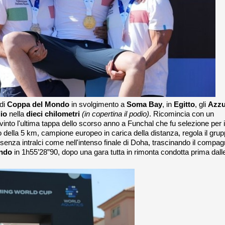
di
Coppa del Mondo
in svolgimento a
Soma Bay
, in
Egitto
, gli
Azzu
dio
nella
dieci chilometri
(in copertina il podio)
. Ricomincia con un
vinto l'ultima tappa dello scorso anno a Funchal che fu selezione per i
to della 5 km, campione europeo in carica della distanza, regola il gru
ta senza intralci come nell'intenso finale di Doha, trascinando il compa
ndo
in 1h55’28”90, dopo una gara tutta in rimonta condotta prima dall