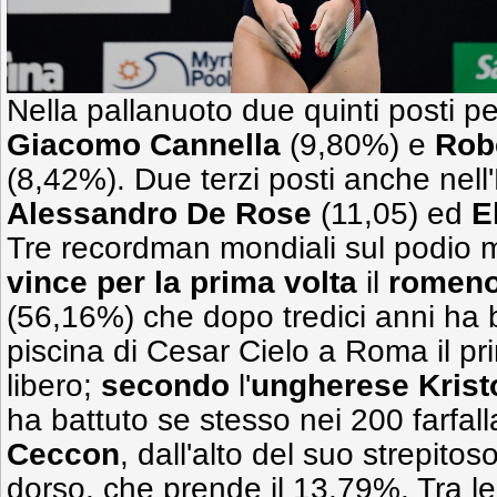
Nella pallanuoto due quinti posti pe
Giacomo Cannella
(9,80%) e
Rob
(8,42%). Due terzi posti anche nell
Alessandro De Rose
(11,05) ed
E
Tre recordman mondiali sul podio m
vince per la prima volta
il
romen
(56,16%) che dopo tredici anni ha b
piscina di Cesar Cielo a Roma il pri
libero;
secondo
l'
ungherese Krist
ha battuto se stesso nei 200 farfal
Ceccon
, dall'alto del suo strepito
dorso, che prende il 13,79%. Tra 