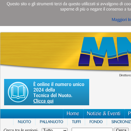
Questo sito o gli strumenti terzi da questo utilizzati si avvalgono di cook
saperne di più o negare il consenso a tut
Maggiori I
Direttore
È online il numero unico
2024 della
Tecnica del Nuoto.
Clicca qui
Home
Notizie & Eventi
P
NUOTO
PALLANUOTO
TUFFI
FONDO
SINCRONI
Cerca tra le sezioni: