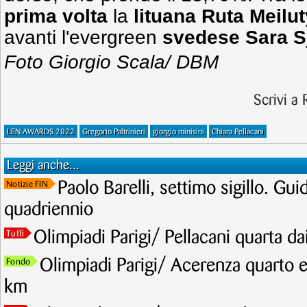
prima volta
la
lituana Ruta Meilut
avanti l'evergreen
svedese Sara S
Foto Giorgio Scala/ DBM
Scrivi a
LEN AWARDS 2022
Gregorio Paltrinieri
giorgio minisini
Chiara Pellacani
Leggi anche...
Paolo Barelli, settimo sigillo. Gui
Notizie FIN
quadriennio
Olimpiadi Parigi/ Pellacani quarta da
Tuffi
Olimpiadi Parigi/ Acerenza quarto e 
Fondo
km