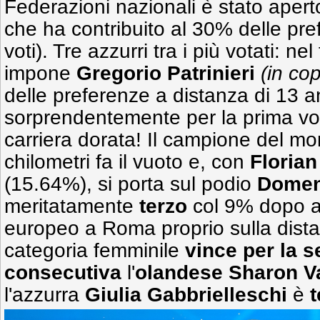
Federazioni nazionali è stato aperto
che ha contribuito al 30% delle pre
voti). Tre azzurri tra i più votati: n
impone
Gregorio Patrinieri
(in cop
delle preferenze a distanza di 13 an
sorprendentemente per la prima vol
carriera dorata! Il campione del mo
chilometri fa il vuoto e, con
Floria
(15.64%), si porta sul podio
Domen
meritatamente
terzo
col 9% dopo ave
europeo a Roma proprio sulla dista
categoria femminile
vince per la 
consecutiva
l'
olandese
Sharon V
l'azzurra
Giulia Gabbrielleschi
è
t