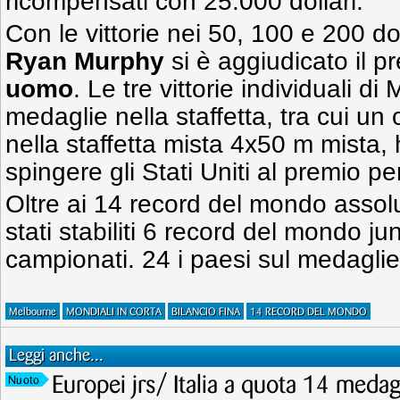
ricompensati con 25.000 dollari.
Con le vittorie nei 50, 100 e 200 do
Ryan Murphy
si è aggiudicato il 
uomo
. Le tre vittorie individuali d
medaglie nella staffetta, tra cui u
nella staffetta mista 4x50 m mista,
spingere gli Stati Uniti al premio pe
Oltre ai 14 record del mondo assol
stati stabiliti 6 record del mondo ju
campionati. 24 i paesi sul medagli
Melbourne
MONDIALI IN CORTA
BILANCIO FINA
14 RECORD DEL MONDO
Leggi anche...
Europei jrs/ Italia a quota 14 meda
Nuoto