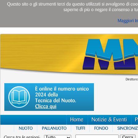
Questo sito o gli strumenti terzi da questo utilizzati si avvalgono di cook
saperne di più o negare il consenso a tut
Maggiori I
Direttore
È online il numero unico
2024 della
Tecnica del Nuoto.
Clicca qui
Home
Notizie & Eventi
P
NUOTO
PALLANUOTO
TUFFI
FONDO
SINCRONI
Cerca tra le sezioni: