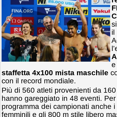
F
C
s
i
A
l
A
staffetta 4x100
mista maschile
co
con il record mondiale.
Più di 560 atleti provenienti da 160
hanno gareggiato in 48 eventi. Per 
programma dei campionati anche i 1
femminili e gli 800 m stile libero mas