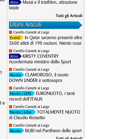
Massi e il triathlon, attrazione
Altro
fatale
Tutti gli Articoli
Ultimi Articoli
Camillo Cametti at Large
In Qatar saranno presenti oltre
Eventi
2600 atleti di 190 nazioni. Niente russi
Camillo Cametti at Large
KIRSTY COVENTRY
Altro
riconfermata ministro dello Sport
Camillo Cametti at Large
o
CLAMOROSO, il nuoto
Nuoto
DOWN UNDER è sottosopra
Camillo Cametti at Large
EURONUOTO, i tanti
Nuoto
| LEN
record dell’ITALIA
8 e
Camillo Cametti at Large
TOTALMENTE NUOTO
Nuoto
| Libri
di Claudio Rossetto
Camillo Cametti at Large
BUBI nel Pantheon dello sport
Nuoto
Tutti gli Articoli