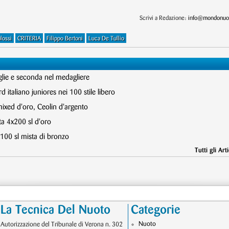
Scrivi a Redazione:
info@mondonuot
lossi
CRITERIA
Filippo Bertoni
Luca De Tullio
glie e seconda nel medagliere
 italiano juniores nei 100 stile libero
mixed d'oro, Ceolin d'argento
ta 4x200 sl d'oro
x100 sl mista di bronzo
Tutti gli Arti
La Tecnica Del Nuoto
Categorie
Nuoto
Autorizzazione del Tribunale di Verona n. 302