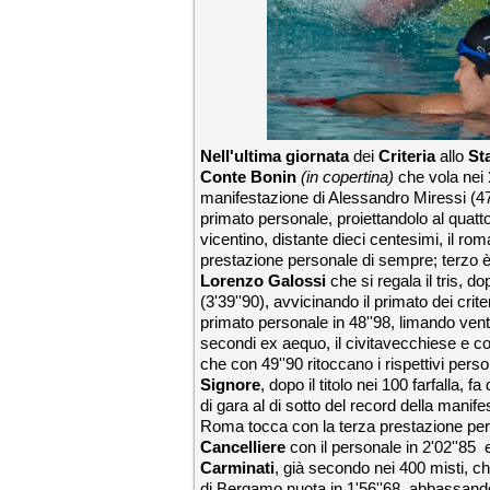
Nell'ultima giornata
dei
Criteria
allo
St
Conte Bonin
(in copertina)
che vola nei
manifestazione di Alessandro Miressi (47''
primato personale, proiettandolo al quattor
vicentino, distante dieci centesimi, il ro
prestazione personale di sempre; terzo 
Lorenzo Galossi
che si regala il tris, d
(3'39''90), avvicinando il primato dei cri
primato personale in 48''98, limando venti
secondi ex aequo, il civitavecchiese e
che con 49''90 ritoccano i rispettivi perso
Signore
, dopo il titolo nei 100 farfalla,
di gara al di sotto del record della mani
Roma tocca con la terza prestazione per
Cancelliere
con il personale in 2'02''85 
Carminati
, già secondo nei 400 misti, ch
di Bergamo nuota in 1'56''68, abbassando 