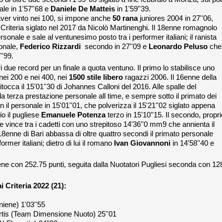
ale in 1'57''68 e
Daniele De Matteis
in 1'59''39.
ver vinto nei 100, si impone anche
50 rana
juniores 2004 in 27''06,
Criteria siglato nel 2017 da Nicolò Martinenghi. Il 18enne romagnolo
sonale e sale al ventunesimo posto tra i performer italiani; il ranista
onale,
Federico Rizzardi
secondo in 27''09 e
Leonardo Peluso
che
''99.
i due record per un finale a quota ventuno. Il primo lo stabilisce uno
nei 200 e nei 400, nei
1500 stile libero
ragazzi 2006. Il 16enne della
occa il 15'01''30 di Johannes Calloni del 2016. Alle spalle del
a terza prestazione personale all time, e sempre sotto il primato dei
 il personale in 15'01''01, che polverizza il 15'21''02 siglato appena
io il pugliese
Emanuele Potenza
terzo in 15'10''15. Il secondo, propri
 vince tra i cadetti con uno strepitoso 14'36''0 mm9 che annienta il
 18enne di Bari abbassa di oltre quattro secondi il primato personale
former italiani; dietro di lui il romano
Ivan Giovannoni
in 14'58''40 e
ene con 252.75 punti, seguita dalla Nuotatori Pugliesi seconda con 12
i Criteria 2022 (21):
iene) 1'03''55
Curtis (Team Dimensione Nuoto) 25''01