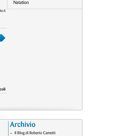
Natation
o.it
coli
Archivio
Il Blog di Roberto Cametti