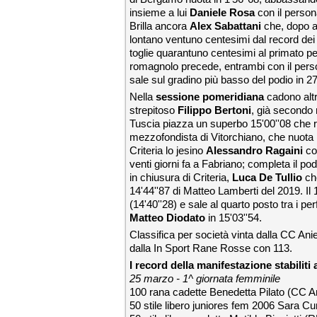
insieme a lui
Daniele Rosa
con il person
Brilla ancora
Alex Sabattani
che, dopo a
lontano ventuno centesimi dal record dei 
toglie quarantuno centesimi al primato per
romagnolo precede, entrambi con il pers
sale sul gradino più basso del podio in 27
Nella
sessione pomeridiana
c
adono altr
strepitoso
Filippo Bertoni
, già secondo 
Tuscia piazza un superbo 15'00''08 che rit
mezzofondista di Vitorchiano, che nuota l
Criteria lo jesino
Alessandro Ragaini
con
venti giorni fa a Fabriano; completa il pod
in chiusura di Criteria,
Luca De Tullio
che
14'44''87 di Matteo Lamberti del 2019. Il
(14'40''28) e sale al quarto posto tra i per
Matteo Diodato
in 15'03''54.
Classifica per società vinta dalla CC Ani
dalla In Sport Rane Rosse con 113.
I record della manifestazione stabiliti a
25 marzo - 1^ giornata femminile
100 rana cadette Benedetta Pilato (CC An
50 stile libero juniores fem 2006 Sara 