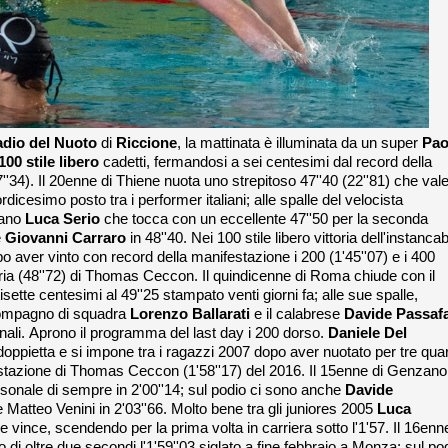
adio
del Nuoto
di
Riccione
, l
a mattinata è illuminata da un super
Pao
100 stile libero
cadetti, fermandosi a sei centesimi dal record della
34). Il 20enne di Thiene nuota uno strepitoso 47''40 (22''81) che vale 
dicesimo posto tra i performer italiani; alle spalle del velocista
mano
Luca Serio
che tocca con un eccellente 47''50 per la seconda
è
Giovanni Carraro
in 48''40.
Nei 100 stile libero vittoria dell'instancab
opo aver vinto con record della manifestazione i 200 (1'45''07) e i 400
teria (48''72) di Thomas Ceccon. Il quindicenne di Roma chiude con il
sette centesimi al 49''25 stampato venti giorni fa; alle sue spalle,
 compagno di squadra
Lorenzo Ballarati
e il calabrese
Davide
Passaf
nali.
Aprono il programma del last day i 200 dorso.
Daniele Del
 fa doppietta e si impone tra i ragazzi 2007 dopo aver nuotato per tre quar
festazione di Thomas Ceccon (1'58''17) del 2016. Il 15enne di Genzano
sonale di sempre in 2'00''14; sul podio ci sono anche
Davide
e Matteo Venini in 2'03''66. Molto bene tra gli juniores 2005
Luca
e vince, scendendo per la prima volta in carriera sotto l'1'57. Il 16enn
di oltre due secondi l'1'59''03 siglato a fine febbraio a Monza; sul po