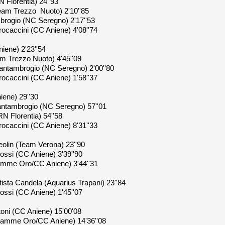
RN Florentia) 24''93
Team Trezzo Nuoto) 2'10''85
brogio (NC Seregno) 2'17''53
Procaccini (CC Aniene) 4'08''74
iene) 2'23''54
am Trezzo Nuoto) 4'45''09
Santambrogio (NC Seregno) 2'00''80
Procaccini (CC Aniene) 1'58''37
iene) 29''30
Santambrogio (NC Seregno) 57''01
(RN Florentia) 54''58
Procaccini (CC Aniene) 8'31''33
eolin (Team Verona) 23''90
lossi (CC Aniene) 3'39''90
(Fiamme Oro/CC Aniene) 3'44''31
tista Candela (Aquarius Trapani) 23''84
lossi (CC Aniene) 1'45''07
rtoni (CC Aniene) 15'00'08
 (Fiamme Oro/CC Aniene) 14'36''08