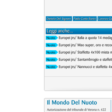
Daniele Del Signore
Paolo Conte Bonin
Lorenzo Ga
Leggi anche...
Europei jrs/ Italia a quota 14 meda
Nuoto
Europei jrs/ Mao super, oro e record
Nuoto
Europei jrs/ Staffetta 4x100 mista 
Nuoto
Europei jrs/ Santambrogio e staffet
Nuoto
Europei jrs/ Nannucci e staffetta 4
Nuoto
Il Mondo Del Nuoto
Autorizzazione del tribunale di Verona n. 422