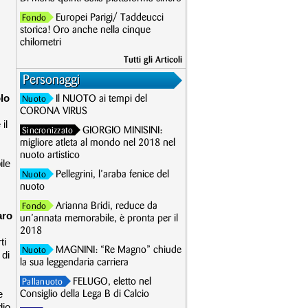
Europei Parigi/ Taddeucci
Fondo
storica! Oro anche nella cinque
chilometri
Tutti gli Articoli
Personaggi
lo
Il NUOTO ai tempi del
Nuoto
CORONA VIRUS
il
GIORGIO MINISINI:
Sincronizzato
migliore atleta al mondo nel 2018 nel
nuoto artistico
ile
Pellegrini, l’araba fenice del
Nuoto
nuoto
Arianna Bridi, reduce da
Fondo
aro
un’annata memorabile, è pronta per il
2018
ti
MAGNINI: “Re Magno” chiude
Nuoto
 di
la sua leggendaria carriera
FELUGO, eletto nel
Pallanuoto
e
Consiglio della Lega B di Calcio
dio