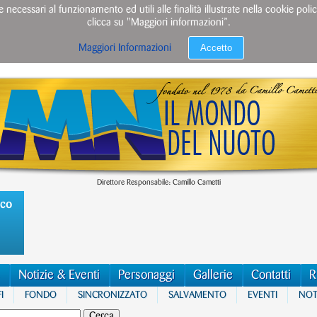
e necessari al funzionamento ed utili alle finalità illustrate nella cookie po
clicca su "Maggiori informazioni”.
Accetto
Maggiori Informazioni
Direttore Responsabile: Camillo Cametti
ico
Notizie & Eventi
Personaggi
Gallerie
Contatti
R
I
FONDO
SINCRONIZZATO
SALVAMENTO
EVENTI
NOTI