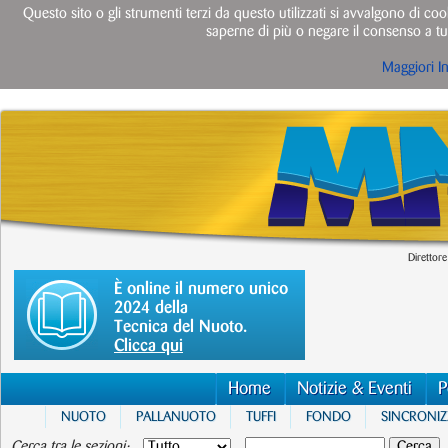
Questo sito o gli strumenti terzi da questo utilizzati si avvalgono di cook
saperne di più o negare il consenso a tut
Maggiori I
Direttore
È online il numero unico
2024 della
Tecnica del Nuoto.
Clicca qui
Home
Notizie & Eventi
P
NUOTO
PALLANUOTO
TUFFI
FONDO
SINCRONI
Cerca tra le sezioni: