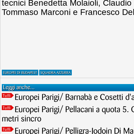
tecnici Benedetta Molaioli, Claudi
Tommaso Marconi e Francesco Del
EUROPEI DI BUDAPEST
SQUADRA AZZURRA
Leggi anche...
Europei Parigi/ Barnabà e Cosetti d'
Tuffi
Europei Parigi/ Pellacani a quota 5. 
Tuffi
metri sincro
Europei Parigi/ Pelligra-Jodoin Di Mar
Tuffi