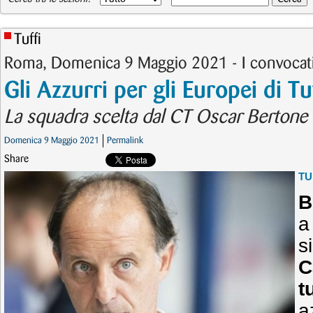
Tuffi
Roma, Domenica 9 Maggio 2021 - I convocat
Gli Azzurri per gli Europei di Tu
La squadra scelta dal CT Oscar Bertone 
Domenica 9 Maggio 2021
Permalink
Share
TU
B
a
s
C
tu
a