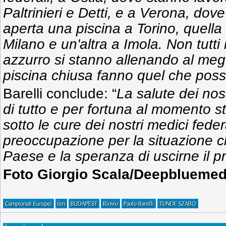
Paltrinieri e Detti, e a Verona, dove 
aperta una piscina a Torino, quella
Milano e un'altra a Imola. Non tutti 
azzurro si stanno allenando al megl
piscina chiusa fanno quel che pos
Barelli conclude: “
La salute dei nos
di tutto e per fortuna al momento s
sotto le cure dei nostri medici feder
preoccupazione per la situazione ch
Paese e la speranza di uscirne il pr
Foto Giorgio Scala/Deepbluemed
Campionati Europei
len
BUDAPEST
Rinvio
Paolo Barelli
TUNDE SZABO