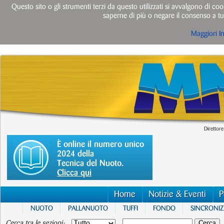
Questo sito o gli strumenti terzi da questo utilizzati si avvalgono di cook
saperne di più o negare il consenso a tut
Maggiori I
Direttore
È online il numero unico
2024 della
Tecnica del Nuoto.
Clicca qui
Home
Notizie & Eventi
P
NUOTO
PALLANUOTO
TUFFI
FONDO
SINCRONI
Cerca tra le sezioni: