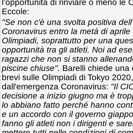
l’opportunità di rinviare o meno le 
Eccole:
"Se non c'è una svolta positiva de
Coronavirus entro la metà di aprile è
Olimpiadi, soprattutto per una ques
opportunità tra gli atleti. Noi ad e
ragazzi che non si stanno allenand
piscine chiuse".
Barelli chiede una 
brevi sulle Olimpiadi di Tokyo 2020,
dall'emergenza Coronavirus:
"Il CI
decisione a inizio giugno ma è tro
lo abbiano fatto perché hanno contra
e un accordo con il governo giappo
fanno gli atleti non i dirigenti e sa
mettere tutti nelle condizioni di com