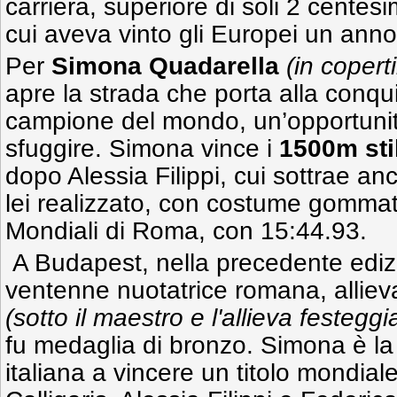
carriera, superiore di soli 2 centesi
cui aveva vinto gli Europei un anno
Per
Simona Quadarella
(in copert
apre la strada che porta alla conquis
campione del mondo, un’opportunit
sfuggire. Simona vince i
1500m stil
dopo Alessia Filippi, cui sottrae anc
lei realizzato, con costume gommato
Mondiali di Roma, con 15:44.93.
A Budapest, nella precedente edizi
ventenne nuotatrice romana, alliev
(sotto il maestro e l'allieva festegg
fu medaglia di bronzo. Simona è la
italiana a vincere un titolo mondial