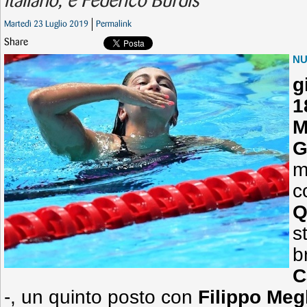
italiano, e Federico Burdis
Martedì 23 Luglio 2019
Permalink
Share
N
g
1
M
G
m
c
Q
st
b
C
-, un quinto posto con
Filippo Megl