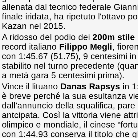
allenata dal tecnico federale Giann
finale iridata, ha ripetuto l'ottavo 
Kazan nel 2015.
A ridosso del podio dei
200m stile 
record italiano
Filippo Megli
, fiore
con 1:45.67 (51.75), 9 centesimi i
stabilito nel turno precedente (qua
a metà gara 5 centesimi prima).
Vince il lituano
Danas Rapsys
in 1
è breve perché la sua esultanza vi
dall’annuncio della squalifica, pare
antcipata. Così la vittoria viene att
olimpico e mondiale, il cinese “fort
con 1:44.93 conserva il titolo che 