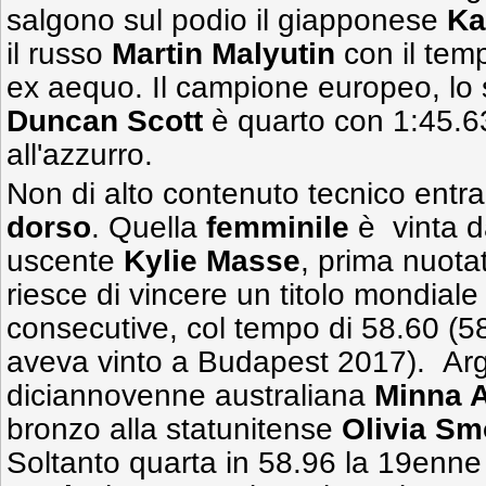
salgono sul podio il giapponese
Ka
il russo
Martin Malyutin
con il temp
ex aequo. Il campione europeo, lo
Duncan Scott
è quarto con 1:45.63
all'azzurro.
Non di alto contenuto tecnico entra
dorso
. Quella
femminile
è vinta d
uscente
Kylie Masse
,
prima nuota
riesce di vincere un titolo mondiale
consecutive, col tempo di 58.60 (58
aveva vinto a Budapest 2017). Arg
diciannovenne australiana
Minna A
bronzo alla statunitense
Olivia Sm
Soltanto quarta in 58.96 la 19en