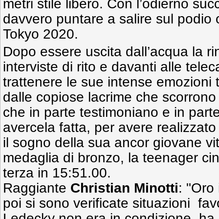
metri stile libero. Con l’odierno s
davvero puntare a salire sul podio 
Tokyo 2020.
Dopo essere uscita dall’acqua la ri
interviste di rito e davanti alle t
trattenere le sue intense emozioni
dalle copiose lacrime che scorrono 
che in parte testimoniano e in parte
avercela fatta, per avere realizzat
il sogno della sua ancor giovane vit
medaglia di bronzo, la teenager c
terza in 15:51.00.
Raggiante
Christian Minotti
: "Oro 
poi si sono verificate situazioni favo
Ledecky non era in condizione, ha r