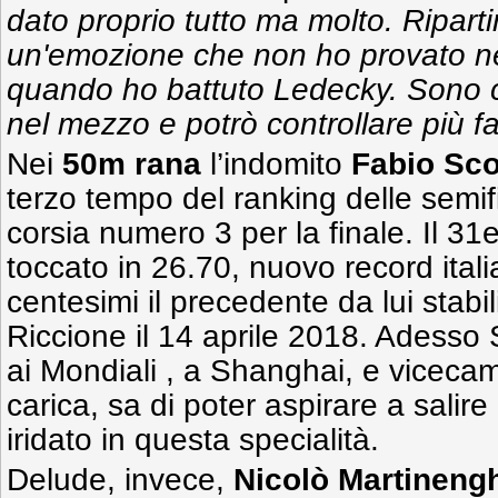
dato proprio tutto ma molto. Riparti
un'emozione che non ho provato 
quando ho battuto Ledecky. Sono 
nel mezzo e potrò controllare più f
Nei
50m rana
l’indomito
Fabio Sco
terzo tempo del ranking delle semif
corsia numero 3 per la finale. Il 
toccato in 26.70, nuovo record itali
centesimi il precedente da lui stabili
Riccione il 14 aprile 2018. Adesso 
ai Mondiali , a Shanghai, e viceca
carica, sa di poter aspirare a sali
iridato in questa specialità.
Delude, invece,
Nicolò Martineng