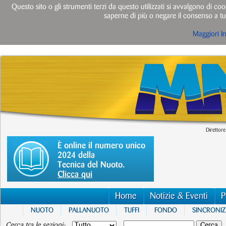
Questo sito o gli strumenti terzi da questo utilizzati si avvalgono di cook
saperne di più o negare il consenso a tut
Maggiori I
Direttore
È online il numero unico
2024 della
Tecnica del Nuoto.
Clicca qui
Home
Notizie & Eventi
P
NUOTO
PALLANUOTO
TUFFI
FONDO
SINCRONI
Cerca tra le sezioni: