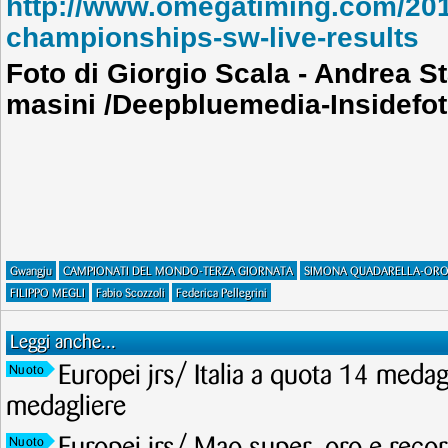
http://www.omegatiming.com/2019
championships-sw-live-results
Foto di Giorgio Scala - Andrea S
masini /Deepbluemedia-Insidefo
Gwangju
CAMPIONATI DEL MONDO-TERZA GIORNATA
SIMONA QUADARELLA-ORO 
FILIPPO MEGLI
Fabio Scozzoli
Federica Pellegrini
Leggi anche...
Europei jrs/ Italia a quota 14 meda
Nuoto
medagliere
Nuoto