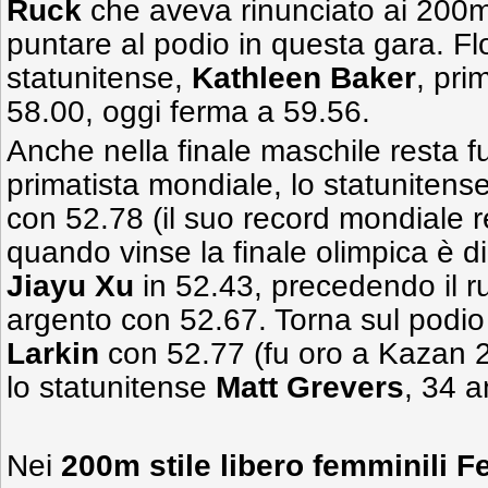
Ruck
che aveva rinunciato ai 200m 
puntare al podio in questa gara. Flo
statunitense,
Kathleen Baker
, pri
58.00, oggi ferma a 59.56.
Anche nella finale maschile resta fu
primatista mondiale, lo statunitens
con 52.78 (il suo record mondiale 
quando vinse la finale olimpica è di
Jiayu Xu
in 52.43, precedendo il 
argento con 52.67. Torna sul podio 
Larkin
con 52.77 (fu oro a Kazan 2
lo statunitense
Matt Grevers
, 34 a
Nei
200m stile libero femminili
Fe