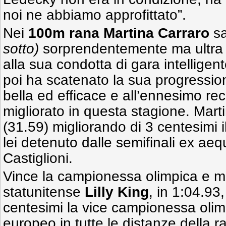
noi ne abbiamo approfittato”.
Nei
100m rana
Martina Carraro
sa
sotto)
sorprendentemente ma ultra 
alla sua condotta di gara intelligen
poi ha scatenato la sua progression
bella ed efficace e all’ennesimo reco
migliorato in questa stagione. Mart
(31.59) migliorando di 3 centesimi i
lei detenuto dalle semifinali ex ae
Castiglioni.
Vince la campionessa olimpica e mo
statunitense
Lilly King
, in 1:04.93
centesimi la vice campionessa olim
europeo in tutte le distanze della r