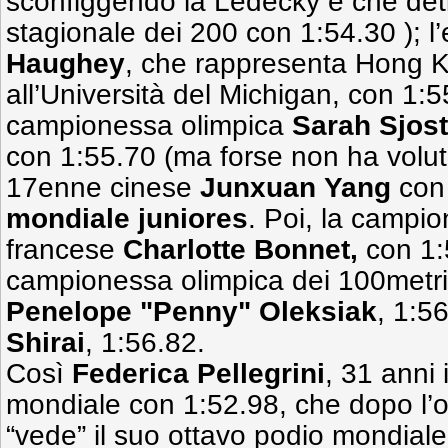
sconfiggendo la Ledecky e che deti
stagionale dei 200 con 1:54.30 ); 
Haughey
, che rappresenta Hong 
all’Università del Michigan, con 1:
campionessa olimpica
Sarah Sjos
con 1:55.70 (ma forse non ha voluto
17enne cinese
Junxuan
Yang
con
mondiale juniores
. Poi,
la campio
francese
Charlotte Bonnet,
con 1:5
campionessa olimpica dei 100metri
Penelope "Penny" Oleksiak
, 1:5
Shirai
, 1:56.82.
Così
Federica Pellegrini
, 31 anni 
mondiale con 1:52.98, che dopo l’
“vede” il suo ottavo podio mondial