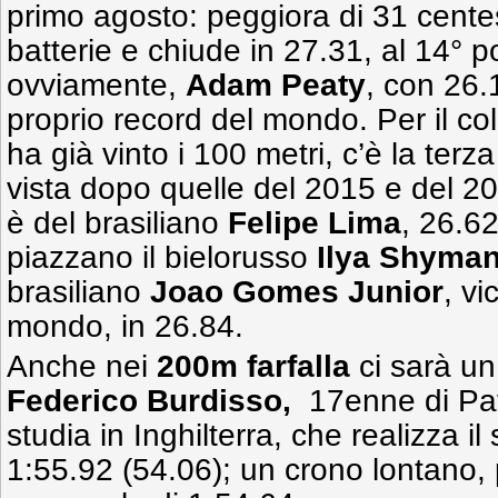
primo agosto: peggiora di 31 centes
batterie e chiude in 27.31, al 14° po
ovviamente,
Adam Peaty
, con 26.
proprio record del mondo. Per il co
ha già vinto i 100 metri, c’è la ter
vista dopo quelle del 2015 e del 2
è del brasiliano
Felipe Lima
, 26.62
piazzano il bielorusso
Ilya Shyma
brasiliano
Joao Gomes Junior
, v
mondo, in 26.84.
Anche nei
200m farfalla
ci sarà un 
Federico Burdisso,
17enne di Pav
studia in Inghilterra, che realizza i
1:55.92 (54.06); un crono lontano, 