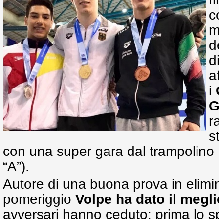
c
m
d
d
a
i
G
r
s
con una super gara dal trampolino d
“A”).
Autore di una buona prova in elimi
pomeriggio
Volpe ha dato il megli
avversari hanno ceduto: prima lo 