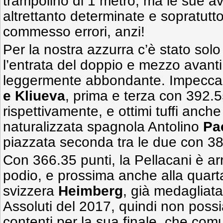
trampolino di 1 metro, ma le sue a
altrettanto determinate e sopratut
commesso errori, anzi!
Per la nostra azzurra c’è stato solo
l’entrata del doppio e mezzo avanti
leggermente abbondante. Impeccab
e Kliueva
, prima e terza con 392.
rispettivamente, e ottimi tuffi anch
naturalizzata spagnola Antolino
Pa
piazzata seconda tra le due con 38
Con 366.35 punti, la Pellacani è arr
podio, e prossima anche alla quarta 
svizzera
Heimberg
, già medagliat
Assoluti del 2017, quindi non pos
contenti per la sua finale, che comu