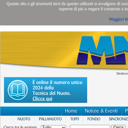
Questo sito o gli strumenti terzi da questo utilizzati si avvalgono di cook
saperne di più o negare il consenso a tut
Maggiori I
Direttore
È online il numero unico
2024 della
Tecnica del Nuoto.
Clicca qui
Home
Notizie & Eventi
P
NUOTO
PALLANUOTO
TUFFI
FONDO
SINCRONI
Cerca tra le sezioni: