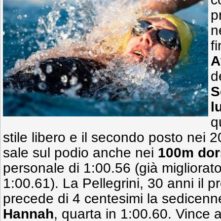
p
n
fi
A
d
S
l
q
stile libero e il secondo posto nei
sale sul podio anche nei
100m do
personale di 1:00.56 (già migliorato
1:00.61). La Pellegrini, 30 anni il 
precede di 4 centesimi la sedice
Hannah
, quarta in 1:00.60. Vince 