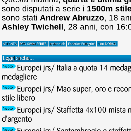
sono disputati a serie i
1500m stile
sono stati
Andrew Abruzzo
, 18 an
Ashley Twichell
, 28 anni, con 16:
ATLANTA
PRO SWIM SERIES
taylor ruck
Federica Pellegrini
100 DORSO
Leggi anche...
Europei jrs/ Italia a quota 14 meda
Nuoto
medagliere
Europei jrs/ Mao super, oro e recor
Nuoto
stile libero
Europei jrs/ Staffetta 4x100 mista 
Nuoto
d'argento
Nuoto