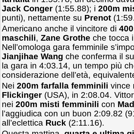
Jack Conger
(1:55.88); i
200m mis
punti), nettamente su
Prenot
(1:59
Americano anche il vincitore di
400
maschili
,
Zane Grothe
che tocca i
Nell’omologa gara femminile s’imp
Jianjihae Wang
che conferma il s
la gara in 4:03.14, un tempo più c
considerazione dell’età, equivalent
Nei
200m farfalla femminili
vince
Flickinger
(USA), in 2:08.04. Vitt
nei
200m misti femminili
con
Mad
l’aggiudica con un buon 2:09.82 (9
all’eclettica
Ruck
(2:11.16).
Questa mattina,
quarta e ultima g