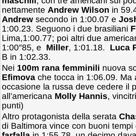
maschili
, con tre americani sul po
nettamente
Andrew Wilson
in 59.
Andrew
secondo in 1:00.07 e
Jos
1:00.23. Seguono i due brasiliani
F
Lima,1:00.77; poi altri due america
1:00″85, e
Miller
, 1:01.18.
Luca P
B in 1:02.33.
Nei
100m rana femminili
nuova sc
Efimova
che tocca in 1:06.09. Ma 
occasione la russa deve cedere il 
all’americana
Molly
Hannis
, vincit
punti)
Altro protagonista della serata
Cha
di Baltimora vince con buoni tempi
farfalla
in 1:55.78, un decimo dava