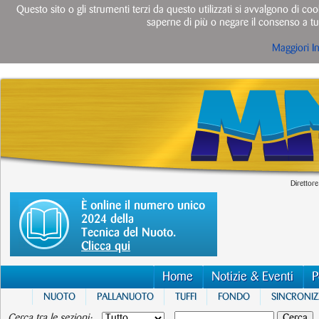
Questo sito o gli strumenti terzi da questo utilizzati si avvalgono di cook
saperne di più o negare il consenso a tut
Maggiori I
Direttore
È online il numero unico
2024 della
Tecnica del Nuoto.
Clicca qui
Home
Notizie & Eventi
P
NUOTO
PALLANUOTO
TUFFI
FONDO
SINCRONI
Cerca tra le sezioni: