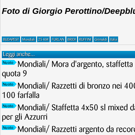
Foto di Giorgio Perottino/Deepb
BUDAPEST
Mondiali
25 KM
FURLAN
BRIDI
RUFFINI
Grimaldi
Italia
Leggi anche...
Mondiali/ Mora d'argento, staffetta 
Nuoto
quota 9
Mondiali/ Razzetti di bronzo nei 40
Nuoto
100 farfalla
Mondiali/ Staffetta 4x50 sl mixed d
Nuoto
per gli Azzurri
Mondiali/ Razzetti argento da recor
Nuoto