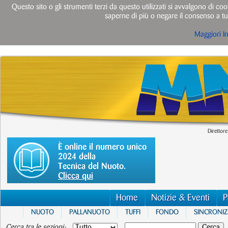
Questo sito o gli strumenti terzi da questo utilizzati si avvalgono di cook
saperne di più o negare il consenso a tut
Maggiori I
Direttore
È online il numero unico
2024 della
Tecnica del Nuoto.
Clicca qui
Home
Notizie & Eventi
P
NUOTO
PALLANUOTO
TUFFI
FONDO
SINCRONI
Cerca tra le sezioni: