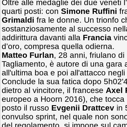
Oltre alle medaglie dei due veneti l
quarti posti: con
Simone Ruffini
fr
Grimaldi
fra le donne. Un trionfo c
sostanziosamente al successo nell
addirittura davanti alla
Francia
vinc
d’oro, compresa quella odierna.
Matteo Furlan
, 28 anni, friulano di
Tagliamento, è autore di una gara a
all'ultima boa e poi all'attacco negli 
Conclude la sua fatica dopo 5h02'47
dietro al vincitore, il francese
Axel
europeo a Hoorn 2016), che tocca i
posto il russo
Evgenii Drattcev
in 
convulso sprint, nel quale non sono 
del regolamento, si impone sul c