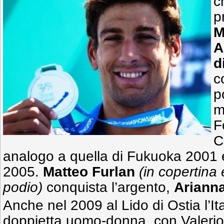
c
p
M
A
d
c
p
m
F
C
analogo a quella di Fukuoka 2001 
2005.
Matteo Furlan
(in copertina 
podio)
conquista l’argento,
Arianna
Anche nel 2009 al Lido di Ostia l’Ita
doppietta uomo-donna con Valerio C