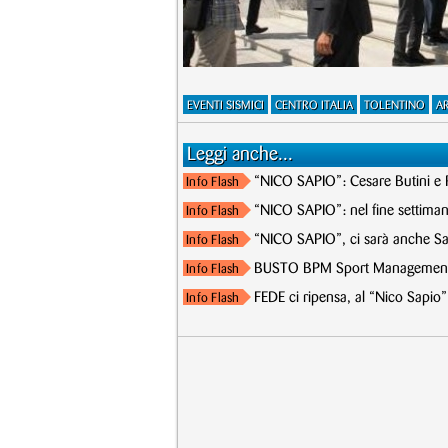
EVENTI SISMICI
CENTRO ITALIA
TOLENTINO
AR
Leggi anche...
“NICO SAPIO”: Cesare Butini e R
Info Flash
“NICO SAPIO”: nel fine settimana
Info Flash
“NICO SAPIO”, ci sarà anche Sa
Info Flash
BUSTO BPM Sport Management,
Info Flash
FEDE ci ripensa, al “Nico Sapio”
Info Flash