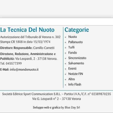
La Tecnica Del Nuoto
Categorie
Nuoto
Autorizzazione del Tribunale di Verona n. 302
Stampa CR 1808 in data 15/03/1974
Pallanuoto
Tuffi
Direttore Responsabile:
Camillo Cametti
Fondo
Direzione, Redazione, Amministrazione e
Sincronizzato
Pubblicità:
Via Leopardi, 2 - 37138 Verona.
Salvamento
Tel. 045577399
Eventi
E-Mail:
info@mondonuoto.it
Notizie FIN
Altro
Info Flash
Società Editrice Sport Communication S.R.L. – Partita I.V.A./C.F. n° 02389870235
Via G. Leopardi n° 2 – 37138 Verona
Sviluppo web e grafica
by Blue Day Srl