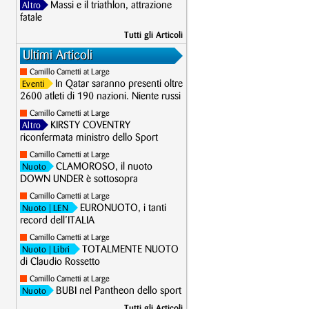
Massi e il triathlon, attrazione
Altro
fatale
Tutti gli Articoli
Ultimi Articoli
Camillo Cametti at Large
In Qatar saranno presenti oltre
Eventi
2600 atleti di 190 nazioni. Niente russi
Camillo Cametti at Large
KIRSTY COVENTRY
Altro
riconfermata ministro dello Sport
Camillo Cametti at Large
CLAMOROSO, il nuoto
Nuoto
DOWN UNDER è sottosopra
Camillo Cametti at Large
EURONUOTO, i tanti
Nuoto
| LEN
record dell’ITALIA
Camillo Cametti at Large
TOTALMENTE NUOTO
Nuoto
| Libri
di Claudio Rossetto
Camillo Cametti at Large
BUBI nel Pantheon dello sport
Nuoto
Tutti gli Articoli