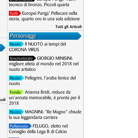
tecnico di bronzo, Piccoli quarta
Europei Parigi/ Pellacani nella
Tuffi
storia, quarto oro in una sola edizione
Tutti gli Articoli
Personaggi
Il NUOTO ai tempi del
Nuoto
CORONA VIRUS
GIORGIO MINISINI:
Sincronizzato
migliore atleta al mondo nel 2018 nel
nuoto artistico
Pellegrini, l’araba fenice del
Nuoto
nuoto
Arianna Bridi, reduce da
Fondo
un’annata memorabile, è pronta per il
coli
2018
MAGNINI: “Re Magno” chiude
Nuoto
la sua leggendaria carriera
FELUGO, eletto nel
Pallanuoto
Consiglio della Lega B di Calcio