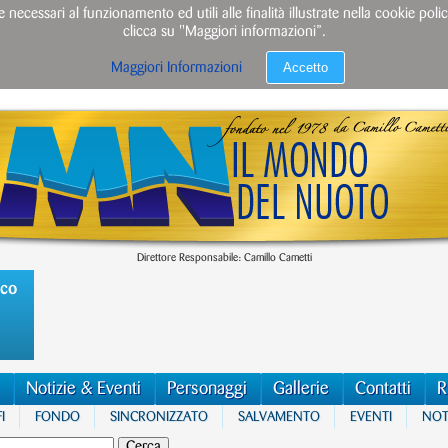
e necessari al funzionamento ed utili alle finalità illustrate nella cookie po
clicca su "Maggiori informazioni”.
Accetto
Maggiori Informazioni
Direttore Responsabile: Camillo Cametti
ico
Notizie & Eventi
Personaggi
Gallerie
Contatti
R
I
FONDO
SINCRONIZZATO
SALVAMENTO
EVENTI
NOTI