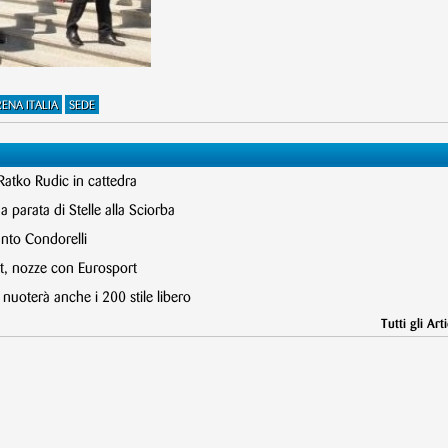
ENA ITALIA
SEDE
atko Rudic in cattedra
 parata di Stelle alla Sciorba
nto Condorelli
 nozze con Eurosport
 nuoterà anche i 200 stile libero
Tutti gli Arti