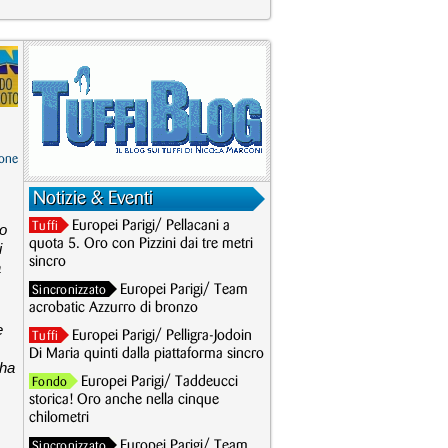
one
Notizie & Eventi
Europei Parigi/ Pellacani a
Tuffi
no
quota 5. Oro con Pizzini dai tre metri
i
sincro
a
Europei Parigi/ Team
Sincronizzato
acrobatic Azzurro di bronzo
e
Europei Parigi/ Pelligra-Jodoin
Tuffi
Di Maria quinti dalla piattaforma sincro
 ha
Europei Parigi/ Taddeucci
Fondo
storica! Oro anche nella cinque
chilometri
Europei Parigi/ Team
Sincronizzato