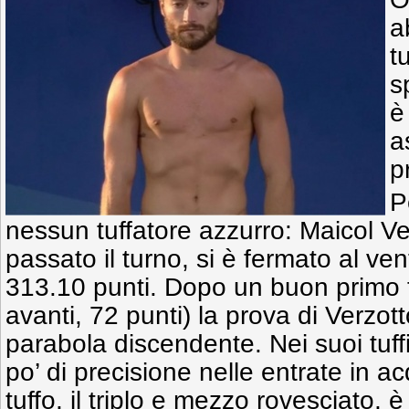
a
t
s
è
a
p
P
nessun tuffatore azzurro: Maicol Ver
passato il turno, si è fermato al ve
313.10 punti. Dopo un buon primo t
avanti, 72 punti) la prova di Verzo
parabola discendente. Nei suoi tuf
po’ di precisione nelle entrate in ac
tuffo, il triplo e mezzo rovesciato, è