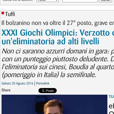
Tuffi
Il bolzanino non va oltre il 27° posto, grave er
XXXI Giochi Olimpici: Verzotto 
un'eliminatoria ad alti livelli
Non ci saranno azzurri domani in gara: 
con un punteggio piuttosto deludente. D
l'eliminatoria sui cinesi, Boudia al quar
(pomeriggio in Italia) la semifinale.
Sabato 20 Agosto 2016
Permalink
Share
TU
e
O