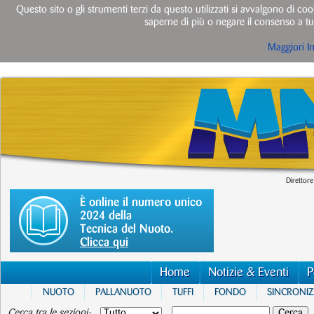
Questo sito o gli strumenti terzi da questo utilizzati si avvalgono di cook
saperne di più o negare il consenso a tut
Maggiori I
Direttore
È online il numero unico
2024 della
Tecnica del Nuoto.
Clicca qui
Home
Notizie & Eventi
P
NUOTO
PALLANUOTO
TUFFI
FONDO
SINCRONI
Cerca tra le sezioni: