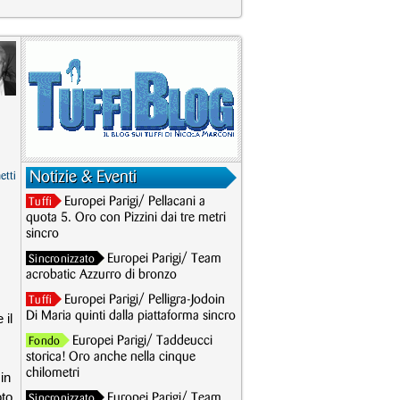
Notizie & Eventi
etti
Europei Parigi/ Pellacani a
Tuffi
quota 5. Oro con Pizzini dai tre metri
sincro
Europei Parigi/ Team
Sincronizzato
acrobatic Azzurro di bronzo
Europei Parigi/ Pelligra-Jodoin
Tuffi
Di Maria quinti dalla piattaforma sincro
 il
Europei Parigi/ Taddeucci
Fondo
storica! Oro anche nella cinque
chilometri
in
oto
Europei Parigi/ Team
Sincronizzato