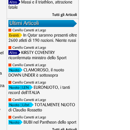
Massi e il triathlon, attrazione
Altro
fatale
Tutti gli Articoli
Ultimi Articoli
Camillo Cametti at Large
In Qatar saranno presenti oltre
Eventi
2600 atleti di 190 nazioni. Niente russi
Camillo Cametti at Large
el
KIRSTY COVENTRY
Altro
riconfermata ministro dello Sport
Camillo Cametti at Large
CLAMOROSO, il nuoto
Nuoto
a
DOWN UNDER è sottosopra
Camillo Cametti at Large
tra
EURONUOTO, i tanti
Nuoto
| LEN
record dell’ITALIA
Camillo Cametti at Large
TOTALMENTE NUOTO
Nuoto
| Libri
o
di Claudio Rossetto
Camillo Cametti at Large
BUBI nel Pantheon dello sport
Nuoto
Tutti gli Articoli