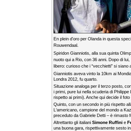
En plein d'oro per Olanda in questa speci
Rouwendaal.
Spiridon Gianniotis, alla sua quinta Olimp
nuoto qui a Rio, con 36 anni. Dopo di lui,
libero: curioso che i “vecchietti” si siano
Gianniotis aveva vinto la 10km ai Mondia
Londra 2012, fu quarto.
Situazione analoga per il terzo posto, con
i primi, pure lui nella scuderia di Philippe
rispetto ai primi). Anche qui decide il fot
Quinto, con un secondo in più rispetto a
L‘americano, campione del mondo a Kazan,
preceduto da Gabriele Detti – è rimasto fu
Altrettanto gli italiani
Simone Ruffini
e
F
una buona gara, rispettivamente sesto in 