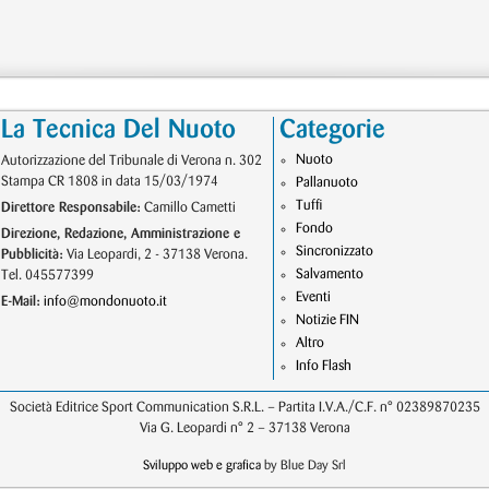
La Tecnica Del Nuoto
Categorie
Nuoto
Autorizzazione del Tribunale di Verona n. 302
Stampa CR 1808 in data 15/03/1974
Pallanuoto
Tuffi
Direttore Responsabile:
Camillo Cametti
Fondo
Direzione, Redazione, Amministrazione e
Sincronizzato
Pubblicità:
Via Leopardi, 2 - 37138 Verona.
Salvamento
Tel. 045577399
Eventi
E-Mail:
info@mondonuoto.it
Notizie FIN
Altro
Info Flash
Società Editrice Sport Communication S.R.L. – Partita I.V.A./C.F. n° 02389870235
Via G. Leopardi n° 2 – 37138 Verona
Sviluppo web e grafica
by Blue Day Srl