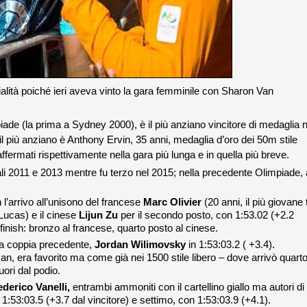
alità poiché ieri aveva vinto la gara femminile con Sharon Van
iade (la prima a Sydney 2000), è il più anziano vincitore di medaglia n
 il più anziano è Anthony Ervin, 35 anni, medaglia d’oro dei 50m stile
 affermati rispettivamente nella gara più lunga e in quella più breve.
li 2011 e 2013 mentre fu terzo nel 2015; nella precedente Olimpiade, 
 l’arrivo all’unisono del francese
Marc Olivier
(20 anni, il più giovane 
 Lucas)
e il cinese
Lijun Zu
per il secondo posto, con 1:53.02 (+2.2
o finish: bronzo al francese, quarto posto al cinese.
lla coppia precedente,
Jordan Wilimovsky
in 1:53:03.2 ( +3.4).
 era favorito ma come già nei 1500 stile libero – dove arrivò quart
ori dal podio.
ederico Vanelli,
entrambi ammoniti con il cartellino giallo ma autori di
1:53:03.5 (+3.7 dal vincitore) e settimo, con 1:53:03.9 (+4.1).