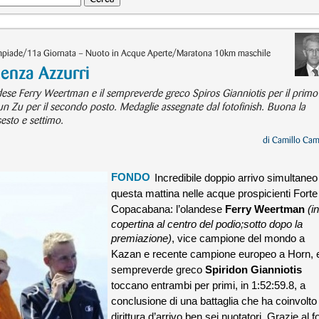
limpiade/11a Giornata – Nuoto in Acque Aperte/Maratona 10km maschile
enza Azzurri
ndese Ferry Weertman e il sempreverde greco Spiros Gianniotis per il primo
ijun Zu per il secondo posto. Medaglie assegnate dal fotofinish. Buona la
sesto e settimo.
di
Camillo Cam
FONDO
Incredibile doppio arrivo simultaneo
questa mattina nelle acque prospicienti Forte
Copacabana: l’olandese
Ferry Weertman
(in
copertina al centro del podio;sotto dopo la
premiazione)
, vice campione del mondo a
Kazan e recente campione europeo a Horn, e
sempreverde greco
Spiridon Gianniotis
toccano entrambi per primi, in 1:52:59.8, a
conclusione di una battaglia che ha coinvolto 
dirittura d’arrivo ben sei nuotatori. Grazie al f