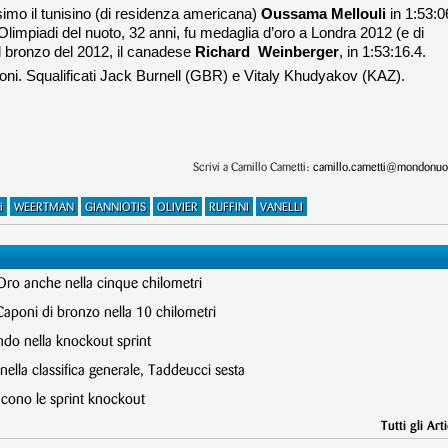
simo il tunisino (di residenza americana)
Oussama Mellouli
in 1:53:0
 Olimpiadi del nuoto, 32 anni, fu medaglia d’oro a Londra 2012 (e di
il bronzo del 2012, il canadese
Richard
Weinberger
, in 1:53:16.4.
ioni. Squalificati Jack Burnell (GBR) e Vitaly Khudyakov (KAZ).
Scrivi a Camillo Cametti:
camillo.cametti@mondonuot
i
WEERTMAN
GIANNIOTIS
OLIVIER
RUFFINI
VANELLI
 Oro anche nella cinque chilometri
Caponi di bronzo nella 10 chilometri
ndo nella knockout sprint
ella classifica generale, Taddeucci sesta
incono le sprint knockout
Tutti gli Arti