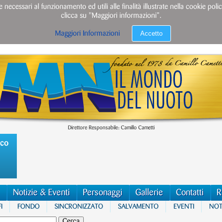
e necessari al funzionamento ed utili alle finalità illustrate nella cookie po
clicca su "Maggiori informazioni”.
Accetto
Maggiori Informazioni
Direttore Responsabile: Camillo Cametti
ico
Notizie & Eventi
Personaggi
Gallerie
Contatti
R
I
FONDO
SINCRONIZZATO
SALVAMENTO
EVENTI
NOTI