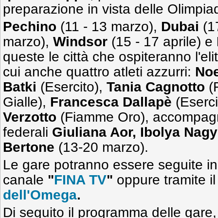
preparazione in vista delle Olimpiad
Pechino
(11 - 13 marzo),
Dubai
(1
marzo),
Windsor
(15 - 17 aprile) e
queste le città che ospiteranno l'elit
cui anche quattro atleti azzurri:
No
Batki
(Esercito),
Tania Cagnotto
(
Gialle),
Francesca Dallapè
(Eserci
Verzotto
(Fiamme Oro), accompagna
federali
Giuliana Aor, Ibolya Nagy
Bertone
(13-20 marzo).
Le gare potranno essere seguite in 
canale
"
FINA TV
"
oppure tramite il
dell'Omega
.
Di seguito il programma delle gare, 