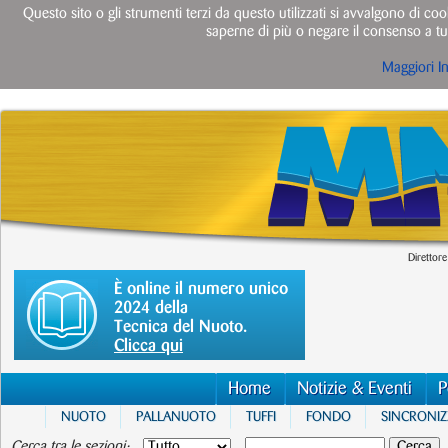
Questo sito o gli strumenti terzi da questo utilizzati si avvalgono di cook
saperne di più o negare il consenso a tut
Maggiori I
Direttore
È online il numero unico
2024 della
Tecnica del Nuoto.
Clicca qui
Home
Notizie & Eventi
P
NUOTO
PALLANUOTO
TUFFI
FONDO
SINCRONI
Cerca tra le sezioni: