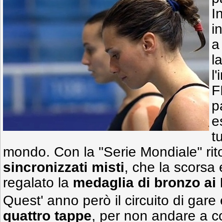
I
i
a
l
l
F
p
e
tu
mondo. Con la "Serie Mondiale" ri
sincronizzati misti
, che la scorsa
regalato la
medaglia di bronzo
ai
Quest' anno però il circuito di gare 
quattro tappe
, per non andare a c