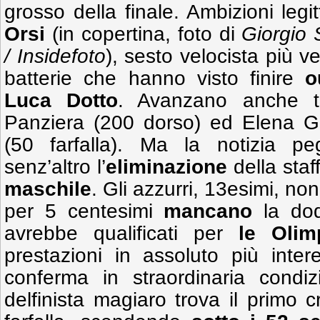
grosso della finale. Ambizioni leg
Orsi
(in copertina, foto di
Giorgio
/ Insidefoto
), sesto velocista più ve
batterie che hanno visto finire
o
Luca Dotto
. Avanzano anche t
Panziera (200 dorso) ed Elena Ge
(50 farfalla). Ma la notizia p
senz’altro l’
eliminazione
della staf
maschile
. Gli azzurri, 13esimi, no
per 5 centesimi
mancano
la dod
avrebbe qualificati per
le Olim
prestazioni in assoluto più inter
conferma in straordinaria condi
delfinista magiaro trova il primo 