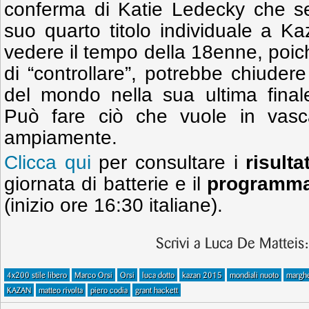
conferma di Katie Ledecky che se
suo quarto titolo individuale a K
vedere il tempo della 18enne, poich
di “controllare”, potrebbe chiudere
del mondo nella sua ultima finale
Può fare ciò che vuole in vasc
ampiamente.
Clicca qui
per consultare i
risulta
giornata di batterie e il
programma
(inizio ore 16:30 italiane).
Scrivi a Luca De Matteis
4x200 stile libero
Marco Orsi
Orsi
luca dotto
kazan 2015
mondiali nuoto
marghe
KAZAN
matteo rivolta
piero codia
grant hackett