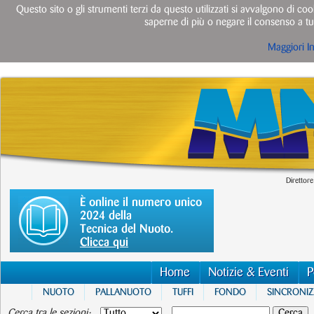
Questo sito o gli strumenti terzi da questo utilizzati si avvalgono di cook
saperne di più o negare il consenso a tut
Maggiori I
Direttore
È online il numero unico
2024 della
Tecnica del Nuoto.
Clicca qui
Home
Notizie & Eventi
P
NUOTO
PALLANUOTO
TUFFI
FONDO
SINCRONI
Cerca tra le sezioni: