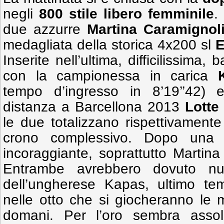
negli
800 stile libero femminile
.
due azzurre
Martina Caramignol
medagliata della storica 4x200 sl
E
Inserite nell’ultima, difficilissima, 
con la campionessa in carica
tempo d’ingresso in 8’19’’42) 
distanza a Barcellona 2013
Lotte 
le due totalizzano rispettivament
crono complessivo. Dopo una
incoraggiante, soprattutto Martin
Entrambe avrebbero dovuto nuot
dell’ungherese Kapas, ultimo tem
nelle otto che si giocheranno le m
domani. Per l’oro sembra assol