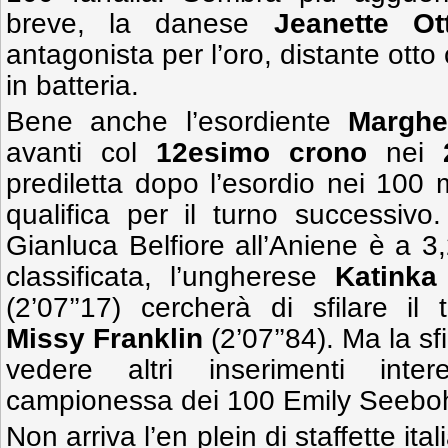
breve, la danese
Jeanette Ot
antagonista per l’oro, distante otto
in batteria.
Bene anche l’esordiente
Marghe
avanti col
12esimo crono
nei
prediletta dopo l’esordio nei 100 
qualifica per il turno successivo
Gianluca Belfiore all’Aniene è a 3
classificata, l’ungherese
Katinka
(2’07’’17) cercherà di sfilare il t
Missy Franklin
(2’07’’84). Ma la sfi
vedere altri inserimenti inter
campionessa dei 100 Emily Seebo
Non arriva l’en plein di staffette ita