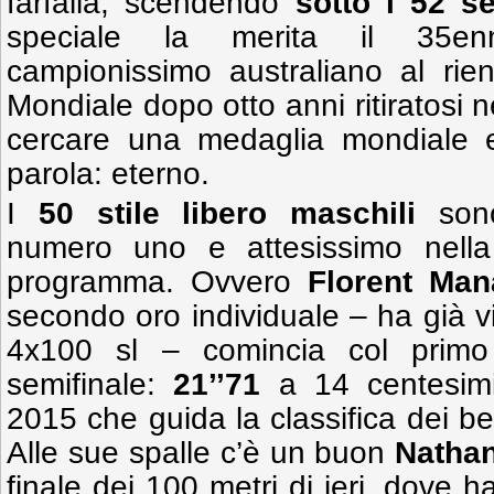
farfalla, scendendo
sotto i 52 s
speciale la merita il 35
campionissimo australiano al rie
Mondiale dopo otto anni ritiratosi n
cercare una medaglia mondiale e
parola: eterno.
I
50 stile libero maschili
sono
numero uno e attesissimo nella
programma. Ovvero
Florent Ma
secondo oro individuale – ha già vin
4x100 sl – comincia col primo
semifinale:
21’’71
a 14 centesimi
2015 che guida la classifica dei b
Alle sue spalle c’è un buon
Nathan
finale dei 100 metri di ieri, dove h