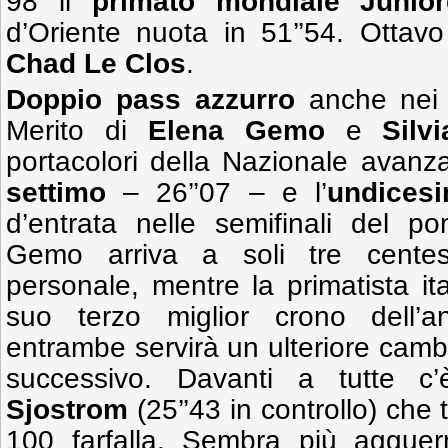
98 il
primato mondiale Junior
d’Oriente nuota in 51’’54. Ottavo
Chad Le Clos
.
Doppio pass azzurro
anche ne
Merito di
Elena Gemo
e
Silv
portacolori della Nazionale avanz
settimo
– 26’’07 – e l’
undices
d’entrata nelle semifinali del p
Gemo arriva a soli tre centes
personale, mentre la primatista ita
suo terzo miglior crono dell’
entrambe servirà un ulteriore cambi
successivo. Davanti a tutte 
Sjostrom
(25’’43 in controllo) che 
100 farfalla. Sembra più agguerr