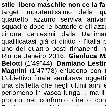
stile libero maschile
non ce la fa
target importantissimo della
q
quartetto azzurro serviva arri
squadre
dopo le batterie e gli azz
cinque centesimi dalla Danimar
qualificatasi già di diritto - l'Ital
uno dei quattro posti rimanenti, 
Rio de Janeiro 2016.
Gianluca M
Belotti
(1’49’’44),
Damiano Lesti
Magnini
(1’47’’78) chiudono con
L’obiettivo finale sembrava oggett
una staffetta che negli ultimi anni 
perlomeno in vasca lunga -, ma i
proprio nel confronto diretto cont