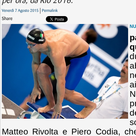
per ora, da Rio 2016.
Venerdì 7 Agosto 2015
Permalink
Share
N
p
q
d
a
n
a
N
p
d
s
Matteo Rivolta e Piero Codia, ch