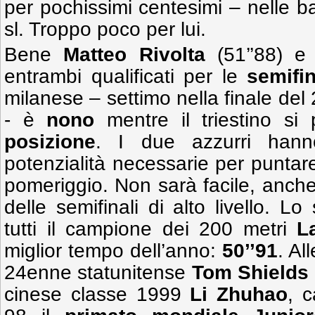
per pochissimi centesimi – nelle ba
sl. Troppo poco per lui.
Bene
Matteo Rivolta
(51’’88) 
entrambi qualificati per le
semifin
milanese – settimo nella finale del 
- è
nono
mentre il triestino si
posizione
. I due azzurri hann
potenzialità necessarie per puntare
pomeriggio. Non sarà facile, anch
delle semifinali di alto livello. Lo
tutti il campione dei 200 metri
L
miglior tempo dell’anno:
50’’91
. Al
24enne statunitense
Tom Shields
cinese classe 1999
Li Zhuhao
, 