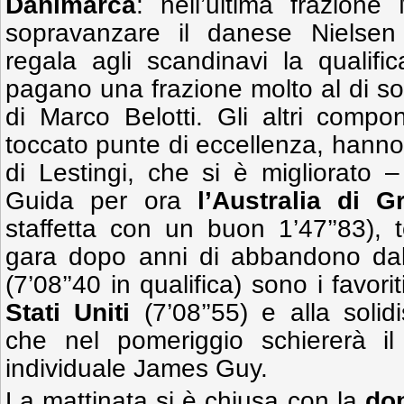
Danimarca
: nell’ultima frazion
sopravanzare il danese Nielse
regala agli scandinavi la qualific
pagano una frazione molto al di sot
di Marco Belotti. Gli altri comp
toccato punte di eccellenza, hann
di Lestingi, che si è migliorato –
Guida per ora
l’Australia di G
staffetta con un buon 1’47’’83), t
gara dopo anni di abbandono dal
(7’08’’40 in qualifica) sono i favori
Stati Uniti
(7’08’’55) e alla soli
che nel pomeriggio schiererà i
individuale James Guy.
La mattinata si è chiusa con la
do