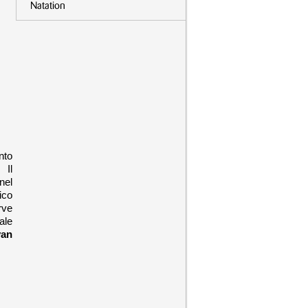
Natation
nto
. Il
nel
ico
rve
ale
yan