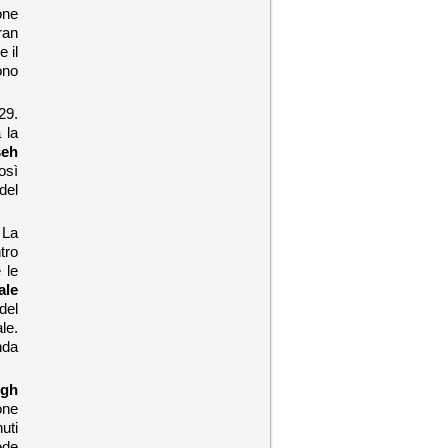
one
ran
 il
ono
’29.
 la
seh
osì
del
 La
tro
 le
ale
del
le.
nda
rgh
one
uti
ede