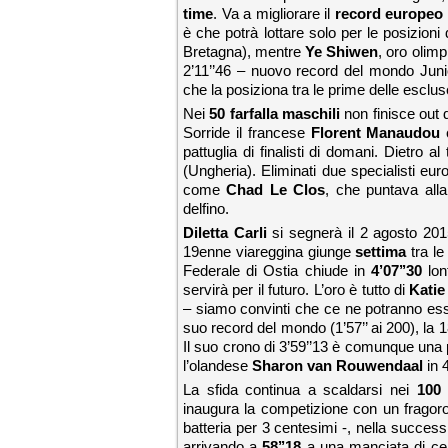
time
. Va a migliorare il
record europeo
è che potrà lottare solo per le posizioni 
Bretagna), mentre
Ye Shiwen
, oro olimp
2’11’’46 – nuovo record del mondo Junio
che la posiziona tra le prime delle esclus
Nei
50 farfalla maschili
non finisce out d
Sorride il francese
Florent Manaudou
c
pattuglia di finalisti di domani. Dietro a
(Ungheria). Eliminati due specialisti e
come
Chad Le Clos
, che puntava alla
delfino.
Diletta Carli
si segnerà il 2 agosto 201
19enne viareggina giunge
settima
tra le
Federale di Ostia chiude in
4’07’’30
lon
servirà per il futuro. L’oro è tutto di
Katie
– siamo convinti che ce ne potranno esse
suo record del mondo (1’57’’ ai 200), la 
Il suo crono di 3’59’’13 è comunque una 
l’olandese
Sharon van Rouwendaal
in 4
La sfida continua a scaldarsi nei
100 
inaugura la competizione con un frago
batteria per 3 centesimi -, nella success
arrivando a
58’’18
a una manciata di ce