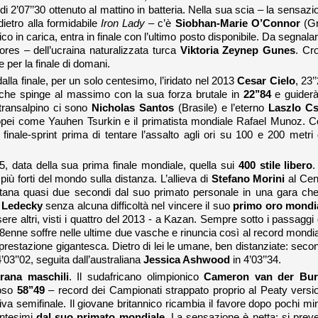
di 2’07’’30 ottenuto al mattino in batteria. Nella sua scia – la sensazi
dietro alla formidabile
Iron Lady
– c’è
Siobhan-Marie O’Connor
(G
ico in carica, entra in finale con l’ultimo posto disponibile. Da segnalare
res – dell’ucraina naturalizzata turca
Viktoria Zeynep Gunes
. Cr
e per la finale di domani.
alla finale, per un solo centesimo, l’iridato nel 2013
Cesar Cielo
, 23’
he spinge al massimo con la sua forza brutale in
22’’84
e guiderà
l transalpino ci sono
Nicholas Santos
(Brasile) e l’eterno
Laszlo C
uropei come Yauhen Tsurkin e il primatista mondiale Rafael Munoz. C
 finale-sprint prima di tentare l’assalto agli ori su 100 e 200 metri 
5, data della sua prima finale mondiale, quella sui
400 stile libero
.
 più forti del mondo sulla distanza. L’allieva di
Stefano Morini
al Cen
tana quasi due secondi dal suo primato personale in una gara che
 Ledecky
senza alcuna difficoltà nel vincere il suo
primo oro mondi
re altri, visti i quattro del 2013 - a Kazan. Sempre sotto i passaggi 
18enne soffre nelle ultime due vasche e rinuncia così al record mondia
prestazione gigantesca. Dietro di lei le umane, ben distanziate: seco
’03’’02, seguita dall’australiana
Jessica Ashwood
in 4’03’’34.
rana maschili
. Il sudafricano olimpionico
Cameron van der Bu
roso
58’’49
– record dei Campionati strappato proprio al Peaty versi
iva semifinale. Il giovane britannico ricambia il favore dopo pochi min
ntesimi
dal suo primato mondiale
. La sensazione è netta: si prev