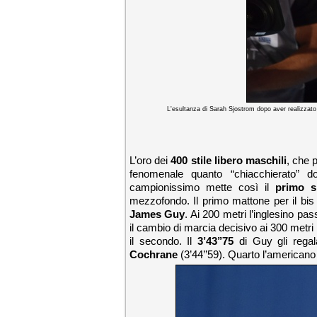
L'esultanza di Sarah Sjostrom dopo aver realizzato 
L’oro dei
400 stile libero maschili
, che 
fenomenale quanto “chiacchierato” d
campionissimo mette così il
primo si
mezzofondo. Il primo mattone per il bis 
James Guy
. Ai 200 metri l’inglesino pa
il cambio di marcia decisivo ai 300 metri 
il secondo. Il
3’43’’75
di Guy gli regal
Cochrane
(3’44’’59). Quarto l’american