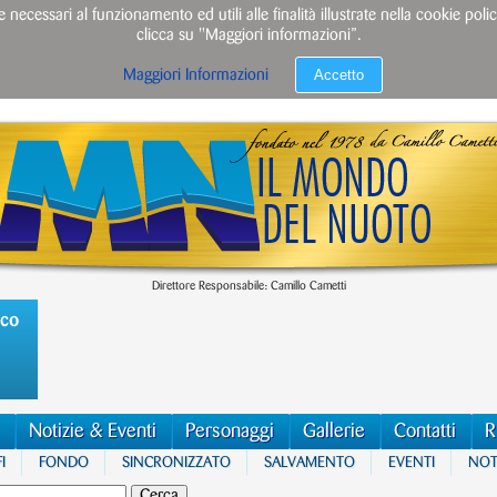
e necessari al funzionamento ed utili alle finalità illustrate nella cookie po
clicca su "Maggiori informazioni”.
Accetto
Maggiori Informazioni
Direttore Responsabile: Camillo Cametti
ico
Notizie & Eventi
Personaggi
Gallerie
Contatti
R
I
FONDO
SINCRONIZZATO
SALVAMENTO
EVENTI
NOTI