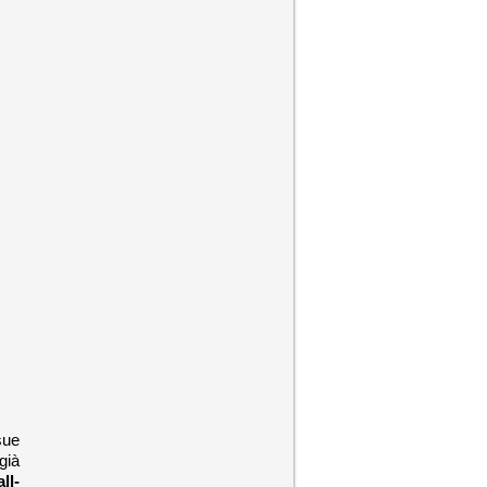
sue
già
ll-