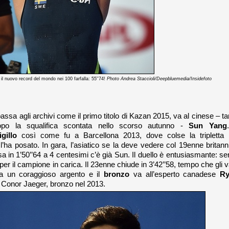
il nuovo record del mondo nei 100 farfalla: 55''74!
Photo Andrea Staccioli/Deepbluemedia/Insidefoto
passa agli archivi come il primo titolo di Kazan 2015, va al cinese – ta
opo la squalifica scontata nello scorso autunno -
Sun Yang
gillo
così come fu a Barcellona 2013, dove colse la tripletta 
l’ha posato. In gara, l’asiatico se la deve vedere col 19enne britann
ssa in 1’50’’64 a 4 centesimi c’è già Sun. Il duello è entusiasmante: se
per il campione in carica. Il 23enne chiude in 3’42’’58, tempo che gli v
a un coraggioso argento e il
bronzo
va all’esperto canadese
R
o Conor Jaeger, bronzo nel 2013.