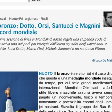
sia) – Nuoto/Prima giornata - Finali
l bronzo: Dotto, Orsi, Santucci e Magnini
ecord mondiale
rima sessione di finali ai Mondiali di Kazan regala una stupenda coda di
rriva uno dei podi più inseguiti dall’intera squadra negli ultimi anni: e
schile. Luca Dotto, Marco Orsi, Michele Santucci e un sontuoso Filippo
di
Luca De Mat
NUOTO
Il
bronzo
è servito. Ed è il caso di d
che questa è una
medaglia mondiale
insegu
da tempo, per cui nelle grandi manifestazi
internazionali – Mondiali e Olimpiadi – la
4x
stile libero
maschile
azzurra aveva sem
pagato un inconveniente, fisico o tempora
nonostante le potenzialità enormi degli uomi
jet nostrani. Stavolta il gruppo dei
Bad B
della velocità ce l’ha fatta. La staffetta form