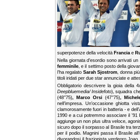
superpotenze della velocità
Francia
e
Ru
Nella giornata d’esordio sono arrivati un
femminile
, e il settimo posto della giov
l’ha regalato
Sarah Sjostrom
, donna pi
titoli iridati per due star annunciate e a
Obbligatorio descrivere la gioia della 4
Deepbluemedia/ Insidefoto
)
, squadra che
(48’’75)
, Marco Orsi
(47’’75)
, Miche
nell’impresa. Un’occasione ghiotta vi
clamorosamente fuori in batteria - e dell’
1990 e a cui potremmo associare il '91 L
aggiunge un non plus ultra veloce, agon
sicuro dopo il sorpasso al Brasile tra terz
per il podio. Magnini passa il Brasile a
divorandosi il frazionista verdeoro Joa