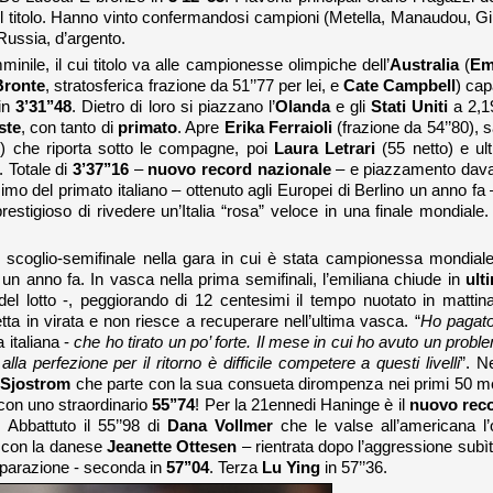
il titolo. Hanno vinto confermandosi campioni (Metella, Manaudou, Gil
Russia, d’argento.
inile, il cui titolo va alle campionesse olimpiche dell’
Australia
(
Em
Bronte
, stratosferica frazione da 51’’77 per lei, e
Cate Campbell
) cap
 in
3’31’’48
. Dietro di loro si piazzano l’
Olanda
e gli
Stati Uniti
a 2,1
ste
, con tanto di
primato
. Apre
Erika Ferraioli
(frazione da 54’’80), s
3) che riporta sotto le compagne, poi
Laura Letrari
(55 netto) e ult
. Totale di
3’37’’16
–
nuovo record nazionale
– e piazzamento dava
imo del primato italiano – ottenuto agli Europei di Berlino un anno fa 
estigioso di rivedere un’Italia “rosa” veloce in una finale mondiale.
scoglio-semifinale nella gara in cui è stata campionessa mondiale
n anno fa. In vasca nella prima semifinali, l’emiliana chiude in
ult
 lotto -, peggiorando di 12 centesimi il tempo nuotato in mattina
ta in virata e non riesce a recuperare nell’ultima vasca. “
Ho pagato
a italiana -
che ho tirato un po’ forte. Il mese in cui ho avuto un probl
la perfezione per il ritorno è difficile competere a questi livelli
”. N
 Sjostrom
che parte con la sua consueta dirompenza nei primi 50 me
 con uno straordinario
55’’74
! Per la 21ennedi Haninge è il
nuovo rec
 Abbattuto il 55’’98 di
Dana Vollmer
che le valse all’americana l’
so con la danese
Jeanette Ottesen
– rientrata dopo l’aggressione subìta
eparazione - seconda in
57’’04
. Terza
Lu Ying
in 57’’36.