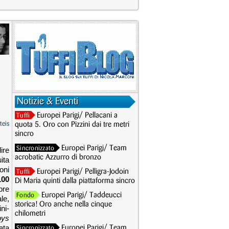
Notizie & Eventi
Europei Parigi/ Pellacani a
Tuffi
teis
quota 5. Oro con Pizzini dai tre metri
sincro
Europei Parigi/ Team
Sincronizzato
ire
acrobatic Azzurro di bronzo
ita
oni
Europei Parigi/ Pelligra-Jodoin
Tuffi
100
Di Maria quinti dalla piattaforma sincro
pre
Europei Parigi/ Taddeucci
Fondo
le,
storica! Oro anche nella cinque
ni-
chilometri
oys
ata
Europei Parigi/ Team
Sincronizzato