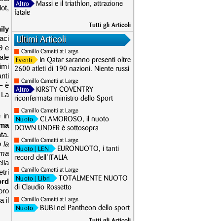
Massi e il triathlon, attrazione
Altro
ot,
fatale
Tutti gli Articoli
ily
aci
Ultimi Articoli
9 e
Camillo Cametti at Large
ale
In Qatar saranno presenti oltre
Eventi
imi
2600 atleti di 190 nazioni. Niente russi
nti
Camillo Cametti at Large
– è
KIRSTY COVENTRY
Altro
 La
riconfermata ministro dello Sport
Camillo Cametti at Large
 in
CLAMOROSO, il nuoto
Nuoto
ima
DOWN UNDER è sottosopra
ta.
Camillo Cametti at Large
 la
EURONUOTO, i tanti
Nuoto
| LEN
ema
record dell’ITALIA
ella
Camillo Cametti at Large
tri
TOTALMENTE NUOTO
Nuoto
| Libri
ord
di Claudio Rossetto
oro
 il
Camillo Cametti at Large
BUBI nel Pantheon dello sport
Nuoto
Tutti gli Articoli