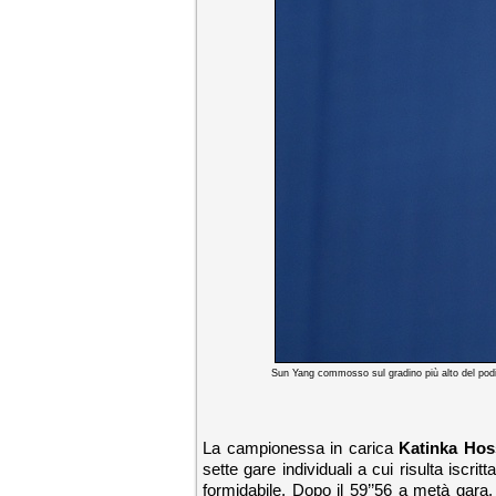
Sun Yang commosso sul gradino più alto del podio d
La campionessa in carica
Katinka Hos
sette gare individuali a cui risulta iscri
formidabile. Dopo il 59’’56 a metà gara