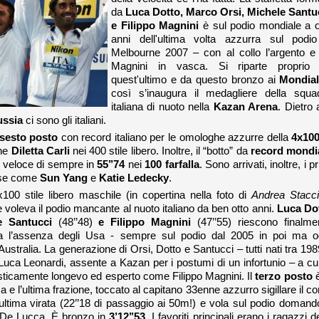
da
Luca Dotto, Marco Orsi, Michele Santu
e Filippo Magnini
è sul podio mondiale a o
anni dell'ultima volta azzurra sul podi
Melbourne 2007 – con al collo l’argento e
Magnini in vasca. Si riparte proprio
quest'ultimo e da questo bronzo ai
Mondial
così s’inaugura il medagliere della squa
italiana di nuoto nella
Kazan Arena
. Dietro 
ssia
ci sono gli italiani.
sesto posto
con record italiano per le omologhe azzurre della
4x100
ane
Diletta Carli
nei 400 stile libero. Inoltre, il “botto” da
record mondi
ù veloce di sempre in
55’’74
nei
100 farfalla
. Sono arrivati, inoltre, i p
ttese come
Sun Yang
e
Katie Ledecky
.
x100 stile libero maschile (in copertina nella foto di
Andrea Staccio
 voleva il podio mancante al nuoto italiano da ben otto anni.
Luca Do
le Santucci
(48’’48)
e Filippo Magnini
(47’’55) riescono finalme
sta l’assenza degli Usa - sempre sul podio dal 2005 in poi ma o
Australia. La generazione di Orsi, Dotto e Santucci – tutti nati tra 198
uca Leonardi, assente a Kazan per i postumi di un infortunio – a cui
isticamente longevo ed esperto come Filippo Magnini. Il
terzo posto
è
a e l’ultima frazione, toccato al capitano 33enne azzurro sigillare il co
ll’ultima virata (22’’18 di passaggio ai 50m!) e vola sul podio domand
o De Lucca. È bronzo in
3’12’’53
. I favoriti principali erano i ragazzi d