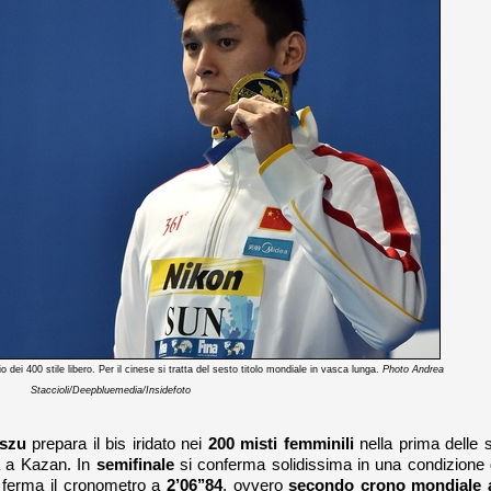
ei 400 stile libero. Per il cinese si tratta del sesto titolo mondiale in vasca lunga.
Photo Andrea
Staccioli/Deepbluemedia/Insidefoto
szu
prepara il bis iridato nei
200 misti femminili
nella prima delle 
tta a Kazan. In
semifinale
si conferma solidissima in una condizione 
, ferma il cronometro a
2’06’’84
, ovvero
secondo crono mondiale a