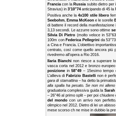
Francia
con la
Russia
subito dietro per 
Stravius) in
3’10’’74
anticipando di 45 la 
Positiva anche la
4x100 stile libero
femm
Seebohm
,
Emma McKeon
e le sorelle
di battere il record della manifestazione
3,13 secondi. Le azzurre sono ottime
se
Silvia Di Pietro
(molto veloce in 53’’6
100m con
Federica Pellegrini
da 53’’73
a Cina e Francia. L’obiettivo importantiss
centrato, così come quello ancora più pr
rivedremo all’opera a Rio 2016.
Ilaria Bianchi
non riesce a superare lo 
vasca corta nel 2012 e bronzo europeo u
posizione
in
58’’49
– 15esimo tempo del
L’allieva di
Fabrizio Bastelli
non è perfet
gara di stamattina
– ha detto la primatist
alla spalla ha pesato. Se non mi alleno al
graduatoria complessiva guida la
Sarah
– 26’’46 al primo split – per poi chiudere
del mondo
con un arrivo non perfetto.
olimpico nel 2012. Dietro di lei un abis
mese scorso ch ne mise in dubbio la pr