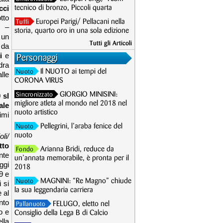
cci
tecnico di bronzo, Piccoli quarta
tto
Europei Parigi/ Pellacani nella
Tuffi
o –
storia, quarto oro in una sola edizione
 un
Tutti gli Articoli
 da
i
e
Personaggi
dra
Il NUOTO ai tempi del
Nuoto
alle
CORONA VIRUS
GIORGIO MINISINI:
 sl
Sincronizzato
migliore atleta al mondo nel 2018 nel
ale
nuoto artistico
rimi
Pellegrini, l’araba fenice del
Nuoto
li/
nuoto
tto
Arianna Bridi, reduce da
Fondo
nte
un’annata memorabile, è pronta per il
ggi
2018
9 e
MAGNINI: “Re Magno” chiude
Nuoto
 si
la sua leggendaria carriera
 al
nto
FELUGO, eletto nel
Pallanuoto
o e
Consiglio della Lega B di Calcio
ella