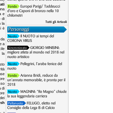
ati
Europei Parigi/ Taddeucci
Fondo
una
d'oro e Caponi di bronzo nella 10
a e
chilometri
 di
Tutti gli Articoli
 la
i è
Personaggi
Il NUOTO ai tempi del
Nuoto
 da
CORONA VIRUS
e a
GIORGIO MINISINI:
ile
Sincronizzato
migliore atleta al mondo nel 2018 nel
 la
nuoto artistico
sto
Pellegrini, l’araba fenice del
Nuoto
ità
nuoto
nse
Arianna Bridi, reduce da
Fondo
ore
un’annata memorabile, è pronta per il
sso
2018
a di
MAGNINI: “Re Magno” chiude
Nuoto
ore
la sua leggendaria carriera
dei
osh
FELUGO, eletto nel
Pallanuoto
Consiglio della Lega B di Calcio