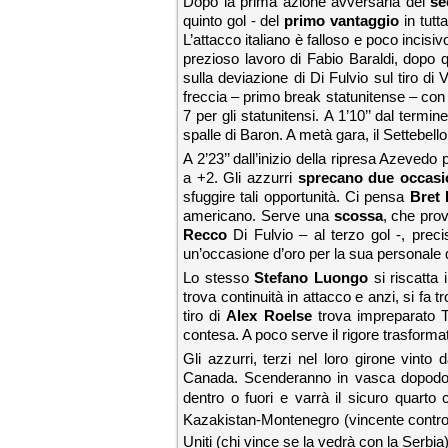
Dopo la prima azione avversaria del
se
quinto gol - del
primo vantaggio
in tutt
L’attacco italiano è falloso e poco incis
prezioso lavoro di Fabio Baraldi, dopo qu
sulla deviazione di Di Fulvio sul tiro d
freccia – primo break statunitense – con
7 per gli statunitensi. A 1’10’’ dal termi
spalle di Baron. A metà gara, il Settebello
A 2’23’’ dall’inizio della ripresa Azeve
a +2. Gli azzurri
sprecano due occasi
sfuggire tali opportunità. Ci pensa
Bret
americano. Serve una
scossa
, che prov
Recco
Di Fulvio – al terzo gol -, precis
un’occasione d’oro per la sua personale qu
Lo stesso
Stefano Luongo
si riscatta i
trova continuità in attacco e anzi, si fa 
tiro di
Alex
Roelse
trova impreparato T
contesa. A poco serve il rigore trasformat
Gli azzurri, terzi nel loro girone vinto
Canada. Scenderanno in vasca dopod
dentro o fuori e varrà il sicuro quarto c
Kazakistan-Montenegro (vincente contro l
Uniti (chi vince se la vedrà con la Serbia)