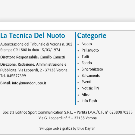
La Tecnica Del Nuoto
Categorie
Nuoto
Autorizzazione del Tribunale di Verona n. 302
Stampa CR 1808 in data 15/03/1974
Pallanuoto
Tuffi
Direttore Responsabile:
Camillo Cametti
Fondo
Direzione, Redazione, Amministrazione e
Sincronizzato
Pubblicità:
Via Leopardi, 2 - 37138 Verona.
Salvamento
Tel. 045577399
Eventi
E-Mail:
info@mondonuoto.it
Notizie FIN
Altro
Info Flash
Società Editrice Sport Communication S.R.L. – Partita I.V.A./C.F. n° 02389870235
Via G. Leopardi n° 2 – 37138 Verona
Sviluppo web e grafica
by Blue Day Srl