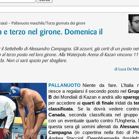
sia) – Pallanuoto maschile/Terza giornata dei gironi
a e terzo nel girone. Domenica il
 il Settebello di Alessandro Campagna. Gli azzurri, già certi di un posto nei
erò al terzo posto nel loro girone. Alla Waterpolo Arena di Kazan vincono 11
ada. Non ci sarà spazio per sbagliare.
di
Luca De Mat
PALLANUOTO
Niente da fare. L’Italia 
riesce a regalarsi il secondo posto nel
Grup
B
dei Mondiali di Kazan e andrà allo
spareg
per accedere ai
quarti di finale
iridati da
te
classificata
. Se la dovrà vedere contro
Canada
, seconda classificata nel gruppo
con un eventuale quarto contro l’Ungheria.
questa sera gli uomini allenati da
Alessan
Campagna
(
in copertina nella foto di Ph
Andrea Staccioli /Deepbluemedia /Insidefo