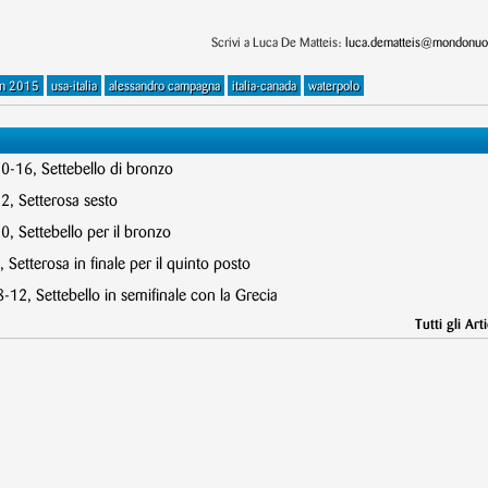
Scrivi a Luca De Matteis:
luca.dematteis@mondonuot
an 2015
usa-italia
alessandro campagna
italia-canada
waterpolo
10-16, Settebello di bronzo
2, Setterosa sesto
, Settebello per il bronzo
 Setterosa in finale per il quinto posto
12, Settebello in semifinale con la Grecia
Tutti gli Arti