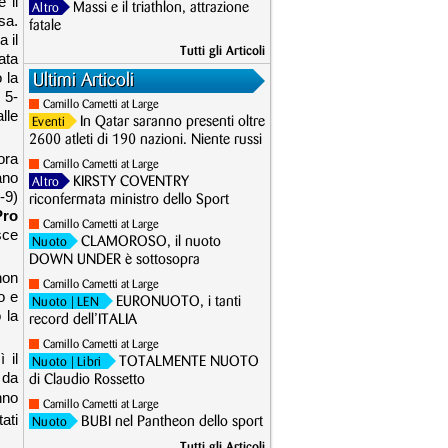
 il
Massi e il triathlon, attrazione
Altro
sa.
fatale
a il
Tutti gli Articoli
ata
 la
Ultimi Articoli
 5-
Camillo Cametti at Large
lle
In Qatar saranno presenti oltre
Eventi
2600 atleti di 190 nazioni. Niente russi
ora
Camillo Cametti at Large
ano
KIRSTY COVENTRY
Altro
-9)
riconfermata ministro dello Sport
Pro
Camillo Cametti at Large
sce
CLAMOROSO, il nuoto
Nuoto
DOWN UNDER è sottosopra
non
Camillo Cametti at Large
zo e
EURONUOTO, i tanti
Nuoto
| LEN
 la
record dell’ITALIA
Camillo Cametti at Large
 il
TOTALMENTE NUOTO
Nuoto
| Libri
 da
di Claudio Rossetto
nno
Camillo Cametti at Large
ati
BUBI nel Pantheon dello sport
Nuoto
Tutti gli Articoli