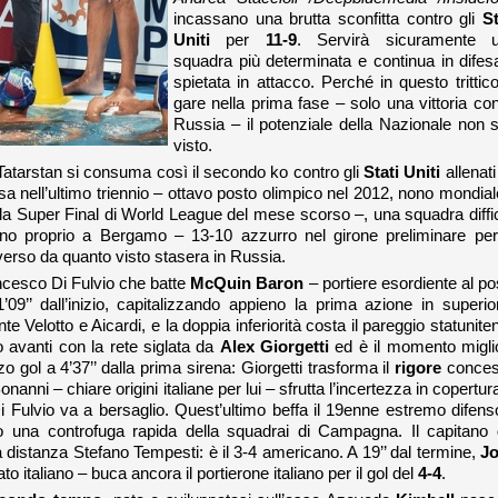
incassano una brutta sconfitta contro gli
St
Uniti
per
11-9
. Servirà sicuramente 
squadra più determinata e continua in difes
spietata in attacco. Perché in questo trittico
gare nella prima fase – solo una vittoria con
Russia – il potenziale della Nazionale non s
visto.
 Tatarstan si consuma così il secondo ko contro gli
Stati Uniti
allenati
a nell’ultimo triennio – ottavo posto olimpico nel 2012, nono mondial
alla Super Final di World League del mese scorso –, una squadra diffic
gno proprio a Bergamo – 13-10 azzurro nel girone preliminare per
erso da quanto visto stasera in Russia.
cesco Di Fulvio che batte
McQuin
Baron
– portiere esordiente al po
’’ dall’inizio, capitalizzando appieno la prima azione in superior
elotto e Aicardi, e la doppia inferiorità costa il pareggio statunite
o avanti con la rete siglata da
Alex Giorgetti
ed è il momento migli
zo gol a 4’37’’ dalla prima sirena: Giorgetti trasforma il
rigore
conce
onanni – chiare origini italiane per lui – sfrutta l’incertezza in copertur
 Di Fulvio va a bersaglio. Quest’ultimo beffa il 19enne estremo difens
o una controfuga rapida della squadrai di Campagna. Il capitano 
a distanza Stefano Tempesti: è il 3-4 americano. A 19’’ dal termine,
J
taliano – buca ancora il portierone italiano per il gol del
4-4
.