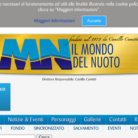
e necessari al funzionamento ed utili alle finalità illustrate nella cookie po
clicca su "Maggiori informazioni”.
Accetto
Maggiori Informazioni
Direttore Responsabile: Camillo Cametti
ico
Notizie & Eventi
Personaggi
Gallerie
Contatti
R
I
FONDO
SINCRONIZZATO
SALVAMENTO
EVENTI
NOTI