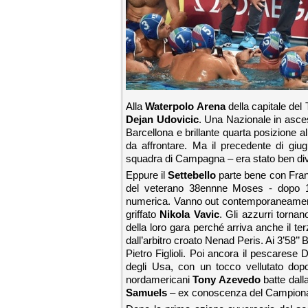
Alla
Waterpolo Arena
della capitale del
Dejan Udovicic
. Una Nazionale in asces
Barcellona e brillante quarta posizione 
da affrontare. Ma il precedente di giu
squadra di Campagna – era stato ben div
Eppure il
Settebello
parte bene con Fran
del veterano 38ennne Moses - dopo 1’09
numerica. Vanno out contemporaneamente V
griffato
Nikola Vavic
. Gli azzurri tornan
della loro gara perché arriva anche il ter
dall’arbitro croato Nenad Peris. Ai 3’58’’ B
Pietro Figlioli. Poi ancora il pescarese
degli Usa, con un tocco vellutato dop
nordamericani
Tony Azevedo
batte dall
Samuels
– ex conoscenza del Campionato i