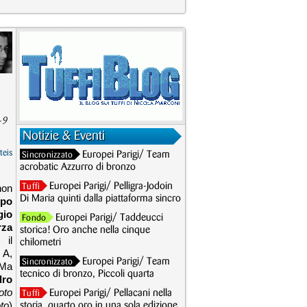
-9
Notizie & Eventi
teis
Europei Parigi/ Team
Sincronizzato
acrobatic Azzurro di bronzo
Europei Parigi/ Pelligra-Jodoin
non
Tuffi
Di Maria quinti dalla piattaforma sincro
po
gio
Europei Parigi/ Taddeucci
Fondo
rza
storica! Oro anche nella cinque
 il
chilometri
 A,
Europei Parigi/ Team
Sincronizzato
 Ma
tecnico di bronzo, Piccoli quarta
dro
oto
Europei Parigi/ Pellacani nella
Tuffi
to
)
storia, quarto oro in una sola edizione