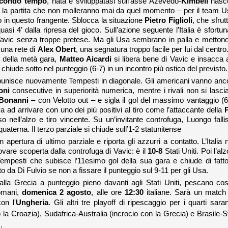
condo tempo
, nata e sviluppatasi sull’asse Azevedo-
Kimbell
nasce
a la partita che non molleranno mai da quel momento – per il team U
ivo in questo frangente. Sblocca la situazione
Pietro Figlioli
, che sfrutt
asi 4’ dalla ripresa del gioco. Sull’azione seguente l’Italia è sfortun
i Vavic senza troppe pretese. Ma gli Usa sembrano in palla e mettono
 una rete di
Alex Obert
, una segnatura troppo facile per lui dal centro.
ne della metà gara,
Matteo Aicardi
si libera bene di Vavic e insacca a
 chiude sotto nel punteggio (6-7) in un incontro più ostico del previsto.
do punisce nuovamente Tempesti in diagonale. Gli americani vanno anc
oni
consecutive in superiorità numerica, mentre i rivali non si lasci
 Bonanni
– con Velotto out – e sigla il gol del massimo vantaggio (6
a ad arrivare con uno dei più positivi al tiro come l’attaccante della
o nell’alzo e tiro vincente. Su un’invitante controfuga, Luongo falli
aterna. Il terzo parziale si chiude sull’1-2 statunitense
n apertura di ultimo parziale e riporta gli azzurri a contatto. L’Italia 
trovare scoperta dalla controfuga di Vavic: è il
10-8
Stati Uniti. Poi l’al
empesti che subisce l’11esimo gol della sua gara e chiude di fatto
o da Di Fulvio se non a fissare il punteggio sul 9-11 per gli Usa.
 dalla Grecia a punteggio pieno davanti agli Stati Uniti, pescano così
omani,
domenica 2 agosto
, alle ore
12:30
italiane. Sarà un match
on l'
Ungheria
.
Gli altri tre playoff di ripescaggio per i quarti sara
a Croazia), Sudafrica-Australia (incrocio con la Grecia) e Brasile-St
.