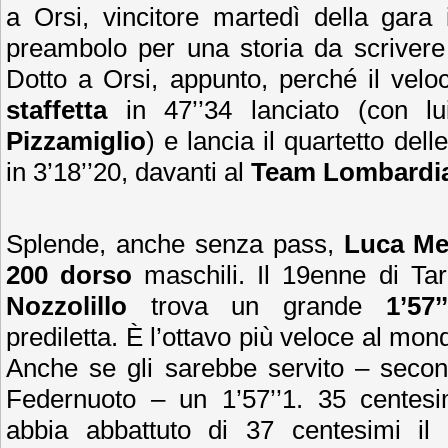
a Orsi, vincitore martedì della gara 
preambolo per una storia da scrivere
Dotto a Orsi, appunto, perché il velo
staffetta
in 47’’34 lanciato (con l
Pizzamiglio
) e lancia il quartetto del
in 3’18’’20, davanti al
Team Lombardi
Splende, anche senza pass,
Luca Me
200 dorso
maschili. Il 19enne di Ta
Nozzolillo
trova un grande
1’57’
prediletta. È l’ottavo più veloce al mon
Anche se gli sarebbe servito – second
Federnuoto – un 1’57’’1. 35 centesi
abbia abbattuto di 37 centesimi il