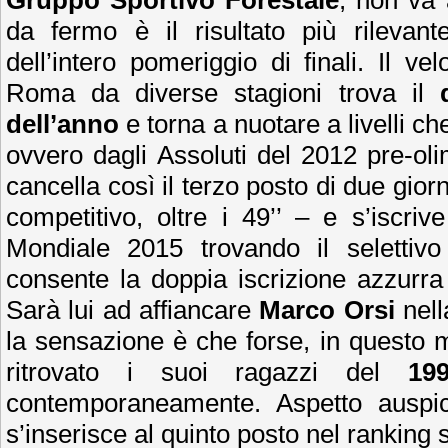
Gruppo Sportivo Forestale
, non va
da fermo è il risultato più rilevante 
dell’intero pomeriggio di finali. Il v
Roma da diverse stagioni trova il
dell’anno
e torna a nuotare a livelli c
ovvero dagli Assoluti del 2012 pre-oli
cancella così il terzo posto di due gio
competitivo, oltre i 49’’ – e s’iscrive
Mondiale 2015 trovando il selettiv
consente la doppia iscrizione azzurra 
Sarà lui ad affiancare
Marco Orsi
nell
la sensazione è che forse, in questo m
ritrovato i suoi ragazzi del
19
contemporaneamente. Aspetto auspi
s’inserisce al quinto posto nel ranking 