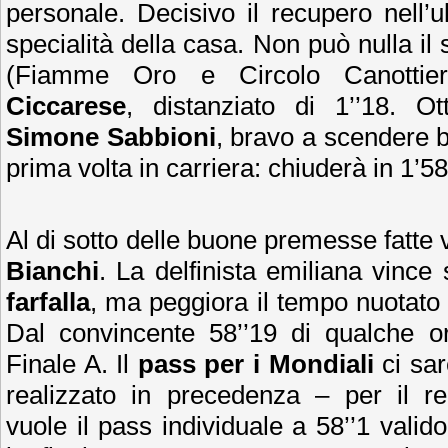
personale. Decisivo il recupero nell’u
specialità della casa. Non può nulla i
(Fiamme Oro e Circolo Canottie
Ciccarese
, distanziato di 1’’18. Ot
Simone Sabbioni
, bravo a scendere be
prima volta in carriera: chiuderà in 1’58
Al di sotto delle buone premesse fatte
Bianchi
. La delfinista emiliana vince s
farfalla
, ma peggiora il tempo nuotato n
Dal convincente 58’’19 di qualche 
Finale A. Il
pass per i Mondiali
ci sar
realizzato in precedenza – per il r
vuole il pass individuale a 58’’1 valid