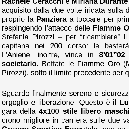
Rachele Ceracchi
e
Miriana Durante
acquisito dalla due volte iridata sulla
proprio la
Panziera
a toccare per prim
respingendo l’attacco delle
Fiamme O
Stefania Pirozzi – per “ricambiare” il
capitana nei 200 dorso: le baster
L’Aniene, inoltre, vince in
8’01’’02
societario
. Beffate le Fiamme Oro (M
Pirozzi), sotto il limite precedente per
Sguardo finalmente sereno e sicurezza
orgoglio e liberazione. Questo è il
Lu
gara della
4x100 stile libero maschi
crono migliore in carriera sulle due v