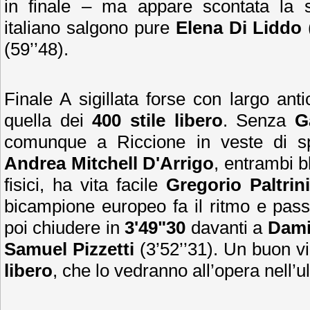
in finale – ma appare scontata la 
italiano salgono pure
Elena Di Liddo
(59’’48).
Finale A sigillata forse con largo anti
quella dei
400 stile libero
. Senza
G
comunque a Riccione in veste di spe
Andrea Mitchell D'Arrigo
, entrambi b
fisici, ha vita facile
Gregorio Paltrini
bicampione europeo fa il ritmo e pas
poi chiudere in
3'49"30
davanti a
Dami
Samuel Pizzetti
(3’52’’31). Un buon vi
libero
, che lo vedranno all’opera nell’