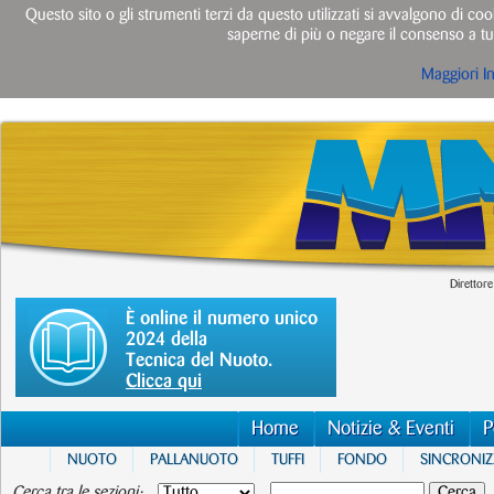
Questo sito o gli strumenti terzi da questo utilizzati si avvalgono di cook
saperne di più o negare il consenso a tut
Maggiori I
Direttore
È online il numero unico
2024 della
Tecnica del Nuoto.
Clicca qui
Home
Notizie & Eventi
P
NUOTO
PALLANUOTO
TUFFI
FONDO
SINCRONI
Cerca tra le sezioni: