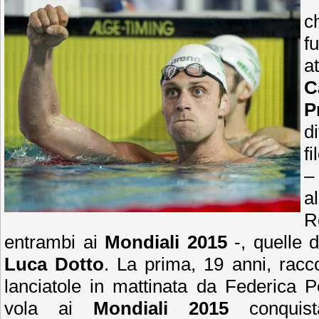
c
f
a
C
P
d
f
–
a
R
entrambi ai
Mondiali 2015
-, quelle 
Luca Dotto
. La prima, 19 anni, racco
lanciatole in mattinata da Federica P
vola ai
Mondiali
2015
conquista