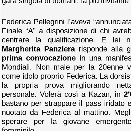
gara singola di domani, la più invitante
Federica Pellegrini l’aveva “annunciata
Finale “A” a disposizione di chi avreb
centrare la qualificazione. E lei 
Margherita Panziera
risponde alla g
prima convocazione
in una manifest
Mondiali. Non male per la 20enne v
come idolo proprio Federica. La dorsis
la propria prova migliorando net
personale. Volerà così a Kazan, in
2’
bastano per strappare il pass iridato 
nuotato da Federica al mattino. Megl
sperare per la giovane emergente
femminile.