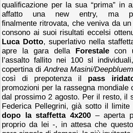
qualificazione per la sua “prima” in 
affatto una new entry, ma piu
finalmente ritrovata, che veniva da u
consono ai suoi risultati eccelsi ottenut
Luca Dotto
, superlativo nella staffet
apre la gara della
Forestale
con 
l’assalto fallito nei 100 sl individual
copertina di
Andrea Masini/Deepblueme
così di prepotenza il
pass iridat
promozioni per la rassegna mondiale 
dal prossimo 2 agosto. Per il resto, i
Federica Pellegrini, già sotto il limit
dopo la staffetta 4x200
– aperta pe
proprio da lei -, in attesa che ques