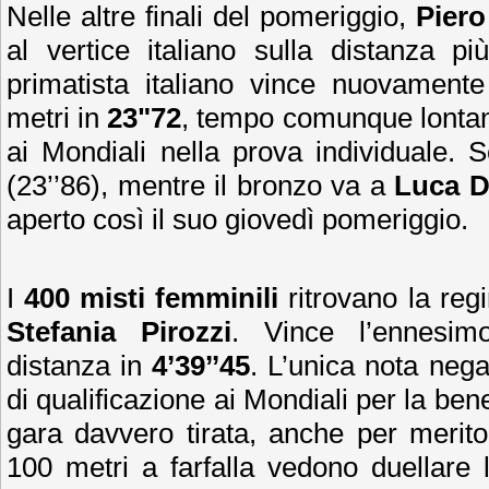
Nelle altre finali del pomeriggio,
Piero
al vertice italiano sulla distanza p
primatista italiano vince nuovamente i
metri in
23"72
, tempo comunque lontano
ai Mondiali nella prova individuale.
(23’’86), mentre il bronzo va a
Luca D
aperto così il suo giovedì pomeriggio.
I
400 misti femminili
ritrovano la regi
Stefania Pirozzi
. Vince l’ennesimo
distanza in
4’39’’45
. L’unica nota nega
di qualificazione ai Mondiali per la b
gara davvero tirata, anche per merito 
100 metri a farfalla vedono duellare l