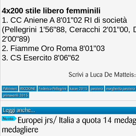
4x200 stile libero femminili
1. CC Aniene A 8'01"02 RI di società
(Pellegrini 1'56"88, Ceracchi 2'01"00,
2'00"89)
2. Fiamme Oro Roma 8'01"03
3. CS Esercito 8'06"62
Scrivi a Luca De Matteis
Paltrinieri
RICCIONE
Federica Pellegrini
kazan 2015
panziera
margherita panziera
primaverili 2015
Leggi anche...
Europei jrs/ Italia a quota 14 meda
Nuoto
medagliere