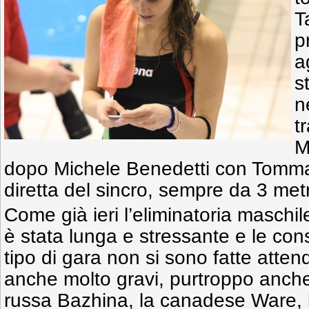
T
p
a
s
n
t
M
dopo Michele Benedetti con Tommas
diretta del sincro, sempre da 3 metr
Come già ieri l’eliminatoria maschi
è stata lunga e stressante e le co
tipo di gara non si sono fatte attende
anche molto gravi, purtroppo anche
russa Bazhina, la canadese Ware,