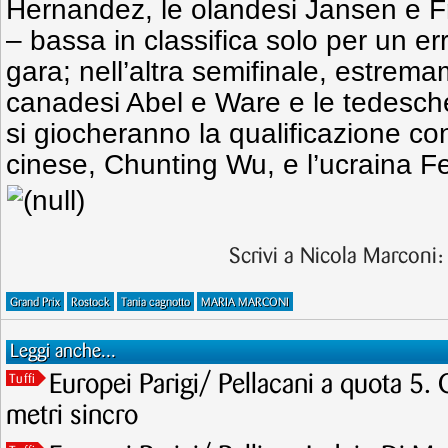
Hernandez, le olandesi Jansen e Fre
– bassa in classifica solo per un er
gara; nell’altra semifinale, estrema
canadesi Abel e Ware e le tedesch
si giocheranno la qualificazione con 
cinese, Chunting Wu, e l’ucraina F
Scrivi a Nicola Marconi
Grand Prix
Rostock
Tania cagnotto
MARIA MARCONI
Leggi anche...
Europei Parigi/ Pellacani a quota 5. 
Tuffi
metri sincro