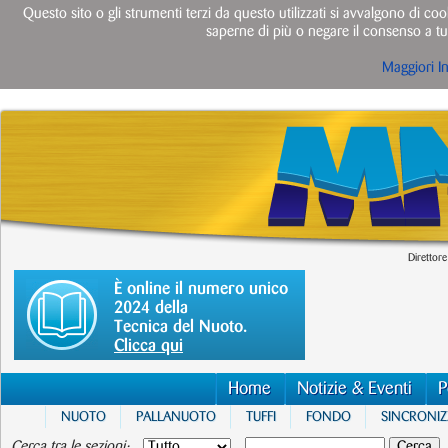
Questo sito o gli strumenti terzi da questo utilizzati si avvalgono di cook
saperne di più o negare il consenso a tut
Maggiori I
Direttore
È online il numero unico
2024 della
Tecnica del Nuoto.
Clicca qui
Home
Notizie & Eventi
P
NUOTO
PALLANUOTO
TUFFI
FONDO
SINCRONI
Cerca tra le sezioni: