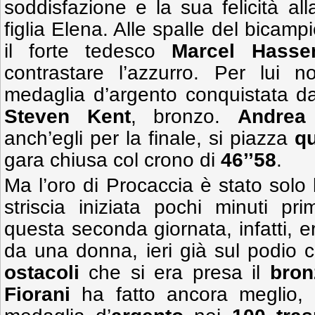
soddisfazione e la sua felicità all
figlia Elena. Alle spalle del bicam
il forte tedesco
Marcel Hasse
contrastare l’azzurro. Per lui 
medaglia d’argento conquistata d
Steven Kent
, bronzo.
Andrea 
anch’egli per la finale, si piazza
qu
gara chiusa col crono di
46’’58
.
Ma l’oro di Procaccia è stato solo
striscia iniziata pochi minuti pr
questa seconda giornata, infatti, 
da una donna, ieri già sul podio 
ostacoli
che si era presa il
bron
Fiorani
ha fatto ancora meglio, m