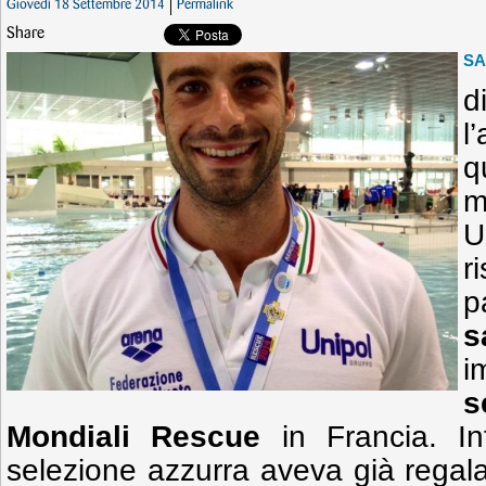
Giovedì 18 Settembre 2014
Permalink
Share
SA
d
l
q
m
U
r
p
s
i
s
Mondiali Rescue
in Francia. Inf
selezione azzurra aveva già regal