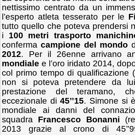
nettissimo centrato da un imme
l’esperto atleta tesserato per le
F
tutto quello che poteva prendersi n
i
100
metri
trasporto manichi
conferma
campione del mondo
d
2012
. Per il 26enne arrivano a
mondiale
e l’oro iridato 2014, dopo
col primo tempo di qualificazione (
non si poteva pretendere da lu
prestazione del teramano, c
eccezionale di
45’’15
. Simone si è
mondiale ai danni del connazi
squadra
Francesco Bonanni
(re
2013 grazie al crono di 45’’