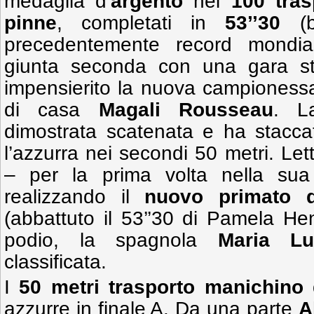
medaglia d’
argento
nei
100 tra
pinne
, completati in
53’’30
(
precedentemente record mondi
giunta seconda con una gara st
impensierito la nuova campioness
di casa
Magali Rousseau
. L
dimostrata scatenata e ha stacca
l’azzurra nei secondi 50 metri. Let
– per la prima volta nella sua 
realizzando il
nuovo primato 
(abbattuto il 53’’30 di Pamela He
podio, la spagnola
Maria Lu
classificata.
I
50 metri trasporto manichino
azzurre in finale A. Da una parte
A