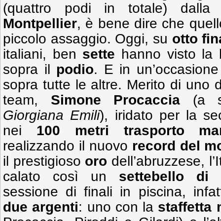
(quattro podi in totale) dall
Montpellier
, è bene dire che quello
piccolo assaggio. Oggi, su
otto fin
italiani, ben
sette
hanno visto la b
sopra il
podio
. E in un’occasione 
sopra tutte le altre. Merito di uno 
team,
Simone Procaccia
(a 
Giorgiana Emili
), iridato per la s
nei
100 metri trasporto ma
realizzando il nuovo
record del 
il prestigioso
oro
dell’abruzzese, l’
calato così un
settebello di 
sessione di finali in piscina, infa
due argenti
: uno con la
staffetta