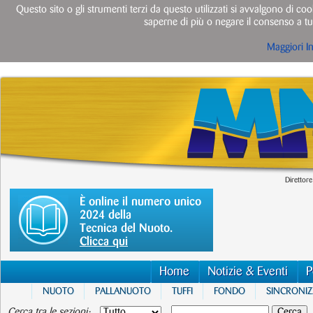
Questo sito o gli strumenti terzi da questo utilizzati si avvalgono di cook
saperne di più o negare il consenso a tut
Maggiori I
Direttore
È online il numero unico
2024 della
Tecnica del Nuoto.
Clicca qui
Home
Notizie & Eventi
P
NUOTO
PALLANUOTO
TUFFI
FONDO
SINCRONI
Cerca tra le sezioni: