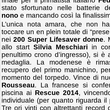
finale per il primatista italiano
Fede
stato sfortunato nelle batterie 
nono
e mancando così la finalissi
L’unica nota amara, che non ha p
toccare un en plein totale di “prese
nei
200 Super Lifesaver donne
. 
allo start
Silvia Meschiari
in cors
penultimo crono d’ingresso), si è a
medaglia. La modenese è rimas
recupero del primo manichino, per
momento del torpedo. Vince di nuo
Rousseau
. La francese si confe
piscina ai
Rescue 2014
, vincend
individuale (per quanto riguarda il
Tre ori vinti con altrettanti recor