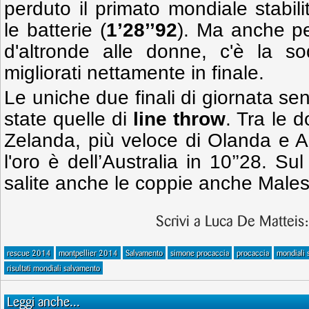
perduto il primato mondiale stabili
le batterie (
1’28’’92
). Ma anche p
d'altronde alle donne, c'è la so
migliorati nettamente in finale.
Le uniche due finali di giornata senz
state quelle di
line throw
. Tra le 
Zelanda, più veloce di Olanda e Aus
l'oro è dell’Australia in 10’’28. Su
salite anche le coppie anche Males
Scrivi a Luca De Matteis
rescue 2014
montpellier 2014
Salvamento
simone procaccia
procaccia
mondiali 
risultati mondiali salvamento
Leggi anche...