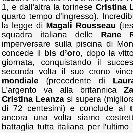
1, e dall’altra la torinese
Cristina
quarto tempo d’ingresso). Incredib
la legge di
Magali Rousseau
(tes
squadra italiana delle
Rane R
imperversare sulla piscina di Mont
concede il
bis d’oro
, dopo la vitt
giornata, conquistando il succ
seconda volta il suo crono vinc
mondiale
(precedente di
Laur
L’argento va alla britannica
Z
Cristina Leanza
si supera (miglior
di 72 centesimi) e conclude al
ancora una volta siamo costre
battaglia tutta italiana per l’ultim