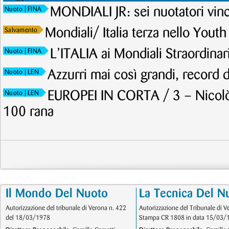
MONDIALI JR: sei nuotatori vinc
Nuoto
| FINA
Mondiali/ Italia terza nello Yout
Salvamento
L’ITALIA ai Mondiali Straordinar
Nuoto
| FINA
Azzurri mai così grandi, record d
Nuoto
| LEN
EUROPEI IN CORTA / 3 – Nicolò
Nuoto
| LEN
100 rana
Il Mondo Del Nuoto
La Tecnica Del N
Autorizzazione del tribunale di Verona n. 422
Autorizzazione del Tribunale di V
del 18/03/1978
Stampa CR 1808 in data 15/03/