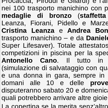
Procaccia, Piroddi e Gilardi) e l’
nei 100 trasporto manichino con 
medaglie di bronzo
(
staffet
Leanza, Fiorani, Pidello e Marz
Cristina Leanza
e
Andrea Bo
trasporto manichino – e da
Daniel
Super Lifesaver). Totale attestato
competizioni in piscina per la sped
Antonello Cano
. Il tutto in
(simulazione di salvataggio con qua
e una donna in gara, sempre in 
domani alle 10 e delle
prov
disputeranno sabato 20 e domenica
quali potrebbero arrivare altre gioi
La copertina se la merita senz’altro