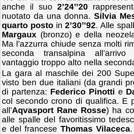
anche il suo
2’24’’20
rappresenta
nuotato da una donna.
Silvia Me
quarto posto
in
2’30’’92
. Alle spa
Margaux
(bronzo) e della neoze
Ma l’azzurra chiude senza molti ri
seconda transalpina all’arriv
vantaggio troppo alto nella seconda
La gara al maschile dei 200 Super
visto ben due italiani (da grandi pr
di partenza:
Federico Pinotti
e
D
col secondo crono di qualifica. E 
all’
Aqvasport Rane Rosse
) ha c
alle spalle del favoritissimo tede
e del francese
Thomas Vilaceca
.