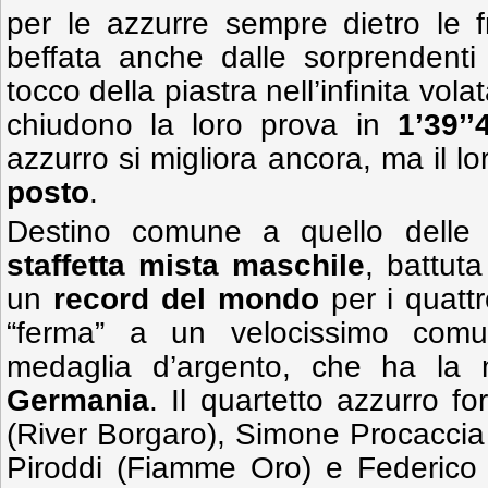
per le azzurre sempre dietro le fra
beffata anche dalle sorprendent
tocco della piastra nell’infinita vol
chiudono la loro prova in
1’39’’
azzurro si migliora ancora, ma il l
posto
.
Destino comune a quello delle
staffetta mista maschile
, battut
un
record del mondo
per i quattr
“ferma” a un velocissimo co
medaglia d’argento, che ha la m
Germania
. Il quartetto azzurro 
(River Borgaro), Simone Procacci
Piroddi (Fiamme Oro) e Federico 