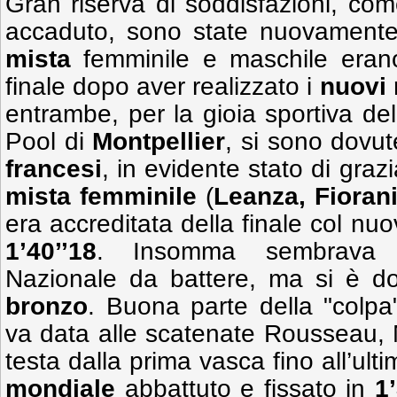
Gran riserva di soddisfazioni, c
accaduto, sono state nuovament
mista
femminile e maschile erano
finale dopo aver realizzato i
nuovi
entrambe, per la gioia sportiva del
Pool di
Montpellier
, si sono dovut
francesi
, in evidente stato di graz
mista femminile
(
Leanza, Fiorani
era accreditata della finale col nu
1’40’’18
. Insomma sembrava 
Nazionale da battere, ma si è do
bronzo
. Buona parte della "colpa
va data alle scatenate Rousseau,
testa dalla prima vasca fino all’ult
mondiale
abbattuto e fissato in
1