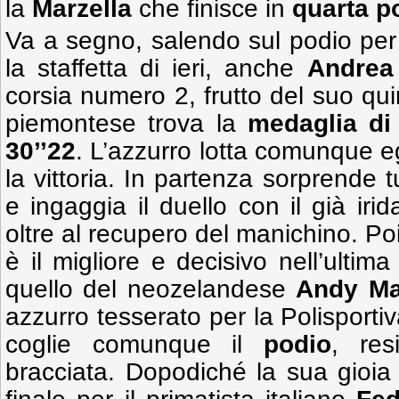
la
Marzella
che finisce in
quarta
p
Va a segno, salendo sul podio per
la staffetta di ieri, anche
Andrea
corsia numero 2, frutto del suo quin
piemontese trova la
medaglia
di
30’’22
. L’azzurro lotta comunque 
la vittoria. In partenza sorprende tu
e ingaggia il duello con il già iri
oltre al recupero del manichino. Po
è il migliore e decisivo nell’ulti
quello del neozelandese
Andy Ma
azzurro tesserato per la Polisporti
coglie comunque il
podio
, res
bracciata. Dopodiché la sua gioia