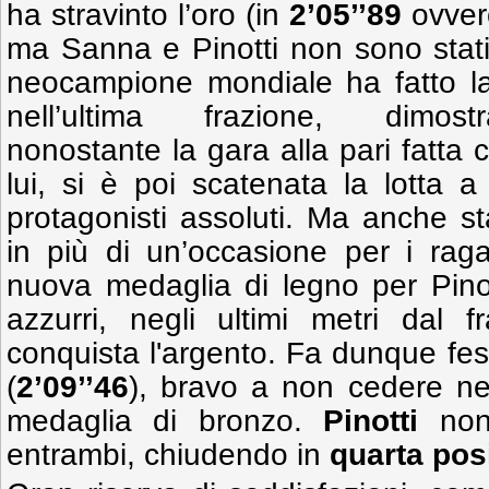
ha stravinto l’oro (in
2’05’’89
ovvero
ma Sanna e Pinotti non sono stati 
neocampione mondiale ha fatto la 
nell’ultima frazione, dimostr
nonostante la gara alla pari fatta c
lui, si è poi scatenata la lotta a
protagonisti assoluti. Ma anche s
in più di un’occasione per i ragaz
nuova medaglia di legno per Pinott
azzurri, negli ultimi metri dal 
conquista l'argento. Fa dunque fe
(
2’09’’46
), bravo a non cedere nel
medaglia di bronzo.
Pinotti
non
entrambi, chiudendo in
quarta pos