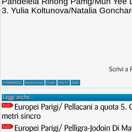
Pandelela Rinong Pamg/Mun Yee 
3. Yulia Koltunova/Natalia Goncha
Scrivi a
EDIMBURGO
World series
Cinesi
DALEY
Batki
Leggi anche...
Europei Parigi/ Pellacani a quota 5. 
Tuffi
metri sincro
Europei Parigi/ Pelligra-Jodoin Di Mar
Tuffi