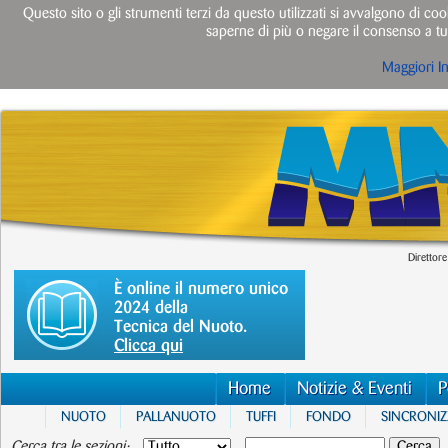
Questo sito o gli strumenti terzi da questo utilizzati si avvalgono di cook
saperne di più o negare il consenso a tut
Maggiori I
Direttore
È online il numero unico
2024 della
Tecnica del Nuoto.
Clicca qui
Home
Notizie & Eventi
P
NUOTO
PALLANUOTO
TUFFI
FONDO
SINCRONI
Cerca tra le sezioni: