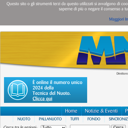
Questo sito o gli strumenti terzi da questo utilizzati si avvalgono di cook
saperne di più o negare il consenso a tut
Maggiori I
Direttore
È online il numero unico
2024 della
Tecnica del Nuoto.
Clicca qui
Home
Notizie & Eventi
P
NUOTO
PALLANUOTO
TUFFI
FONDO
SINCRONI
Cerca tra le sezioni: