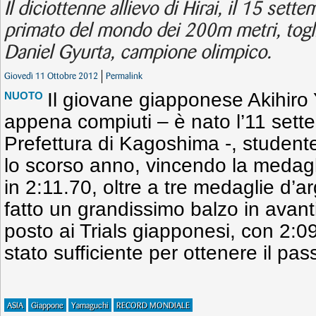
Il diciottenne allievo di Hirai, il 15 sett
primato del mondo dei 200m metri, togl
Daniel Gyurta, campione olimpico.
Giovedì 11 Ottobre 2012
Permalink
Il giovane giapponese Akihiro
NUOTO
appena compiuti – è nato l’11 sett
Prefettura di Kagoshima -, studente
lo scorso anno, vincendo la medag
in 2:11.70, oltre a tre medaglie d’
fatto un grandissimo balzo in avant
posto ai Trials giapponesi, con 2:0
stato sufficiente per ottenere il pas
ASIA
Giappone
Yamaguchi
RECORD MONDIALE