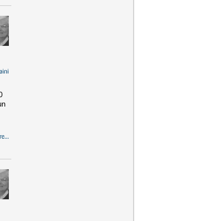
aini
0
un
e...