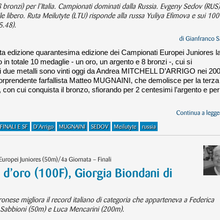
 bronzi) per l’Italia. Campionati dominati dalla Russia. Evgeny Sedov (RUS)
tile libero. Ruta Meilutyte (LTU) risponde alla russa Yuliya Efimova e sui 100
5.48).
di
Gianfranco S
sta edizione quarantesima edizione dei Campionati Europei Juniores l
in totale 10 medaglie - un oro, un argento e 8 bronzi -, cui si
timi due metalli sono vinti oggi da Andrea MITCHELL D’ARRIGO nei 20
l sorprendente farfallista Matteo MUGNAINI, che demolisce per la terza
le, con cui conquista il bronzo, sfiorando per 2 centesimi l’argento e per
Continua a legger
FINALI E SF
D'Arrigo
MUGNAINI
SEDOV
Meilutyte
russia
Europei Juniores (50m)/4a Giornata – Finali
a d’oro (100F), Giorgia Biondani di
eronese migliora il record italiano di categoria che apparteneva a Federica
one Sabbioni (50m) e Luca Mencarini (200m).