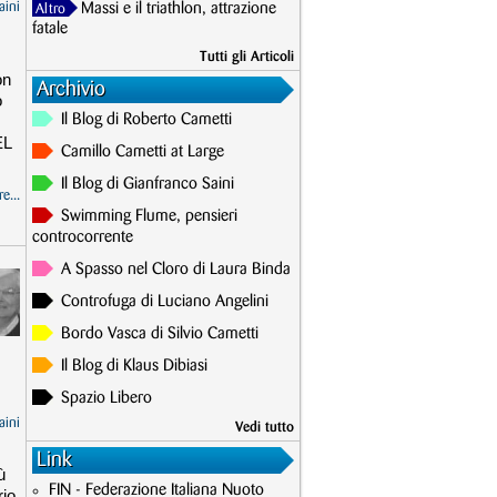
aini
Massi e il triathlon, attrazione
Altro
fatale
Tutti gli Articoli
on
Archivio
o
Il Blog di Roberto Cametti
EL
Camillo Cametti at Large
Il Blog di Gianfranco Saini
e...
Swimming Flume, pensieri
controcorrente
A Spasso nel Cloro di Laura Binda
Controfuga di Luciano Angelini
Bordo Vasca di Silvio Cametti
Il Blog di Klaus Dibiasi
Spazio Libero
aini
Vedi tutto
Link
ù
FIN - Federazione Italiana Nuoto
rio