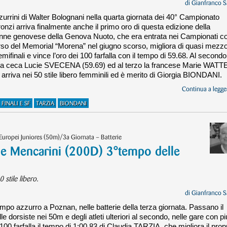
di
Gianfranco S
urrini di Walter Bolognani nella quarta giornata dei 40° Campionato
nzi arriva finalmente anche il primo oro di questa edizione della
nne genovese della Genova Nuoto, che era entrata nei Campionati c
orso del Memorial “Morena” nel giugno scorso, migliora di quasi mezz
ifinali e vince l’oro dei 100 farfalla con il tempo di 59.68. Al secondo
 la ceca Lucie SVECENA (59.69) ed al terzo la francese Marie WATT
arriva nei 50 stile libero femminili ed è merito di Giorgia BIONDANI.
Continua a legger
FINALI E SF
TARZIA
BIONDANI
 Europei Juniores (50m)/3a Giornata – Batterie
) e Mencarini (200D) 3°tempo delle
stile libero.
di
Gianfranco S
po azzurro a Poznan, nelle batterie della terza giornata. Passano il
lle dorsiste nei 50m e degli atleti ulteriori al secondo, nelle gare con pi
100 farfalla il tempo di 1:00.83 di Claudia TARZIA, che migliora il prop