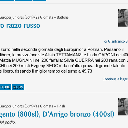
 Europei Juniores (50m)/2a Giornata – Batterie
ro razzo russo
di
Gianfranco S
urro nella seconda giornata degli Eurojunior a Poznan. Passano il
 libero, le mezzofondiste Alisia TETTAMANZI e Linda CAPONI nei 40
ggi; Mattia MUGNAINI nei 200 farfalla; Silvia GUERRA nei 200 rana con 
HI nei 200 misti Evgeny SEDOV da un’altra prova di grande talento
 libero, fissando il miglior tempo del turno a 49.73
Continua a legger
TTERIE
SEDOV
Europei Juniores (50m)/1a Giornata – Finali
gento (800sl), D’Arrigo bronzo (400sl)
dal podio.