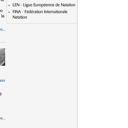
LEN - Ligue Européenne de Natation
po
FINA - Fédération Internationale
 la
Natation
e...
aini
è
e...