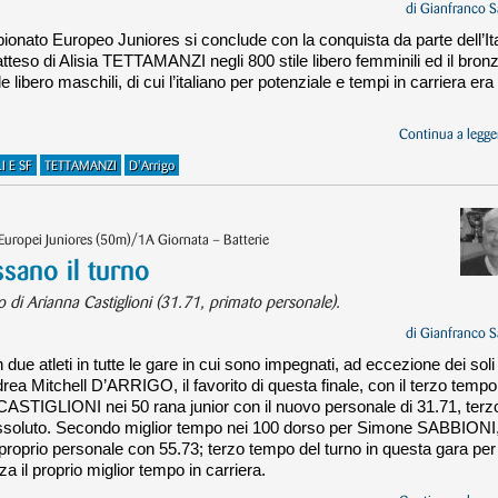
di
Gianfranco S
onato Europeo Juniores si conclude con la conquista da parte dell’Ita
tteso di Alisia TETTAMANZI negli 800 stile libero femminili ed il bron
ibero maschili, di cui l’italiano per potenziale e tempi in carriera era i
Continua a legger
I E SF
TETTAMANZI
D'Arrigo
 Europei Juniores (50m)/1A Giornata – Batterie
ssano il turno
 di Arianna Castiglioni (31.71, primato personale).
di
Gianfranco S
 due atleti in tutte le gare in cui sono impegnati, ad eccezione dei soli
ndrea Mitchell D’ARRIGO, il favorito di questa finale, con il terzo tempo
 CASTIGLIONI nei 50 rana junior con il nuovo personale di 31.71, terz
o assoluto. Secondo miglior tempo nei 100 dorso per Simone SABBIONI
 proprio personale con 55.73; terzo tempo del turno in questa gara per
il proprio miglior tempo in carriera.