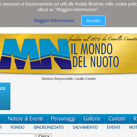
e necessari al funzionamento ed utili alle finalità illustrate nella cookie po
clicca su "Maggiori informazioni”.
Accetto
Maggiori Informazioni
Direttore Responsabile: Camillo Cametti
ico
Notizie & Eventi
Personaggi
Gallerie
Contatti
R
I
FONDO
SINCRONIZZATO
SALVAMENTO
EVENTI
NOTI