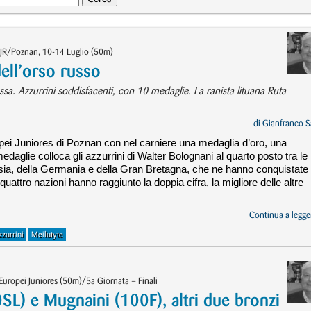
i JR/Poznan, 10-14 Luglio (50m)
dell’orso russo
sa. Azzurrini soddisfacenti, con 10 medaglie. La ranista lituana Ruta
di
Gianfranco S
ropei Juniores di Poznan con nel carniere una medaglia d’oro, una
 medaglie colloca gli azzurrini di Walter Bolognani al quarto posto tra le
ussia, della Germania e della Gran Bretagna, che ne hanno conquistate
uattro nazioni hanno raggiunto la doppia cifra, la migliore delle altre
Continua a legger
zzurrini
Meilutyte
Europei Juniores (50m)/5a Giornata – Finali
SL) e Mugnaini (100F), altri due bronzi