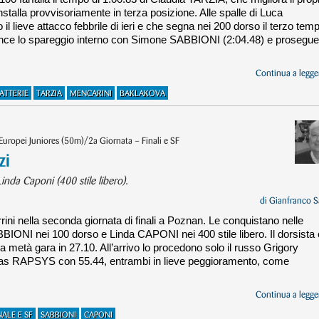
talla provvisoriamente in terza posizione. Alle spalle di Luca
lieve attacco febbrile di ieri e che segna nei 200 dorso il terzo tem
ince lo spareggio interno con Simone SABBIONI (2:04.48) e prosegue
Continua a legger
ATTERIE
TARZIA
MENCARINI
BAKLAKOVA
Europei Juniores (50m)/2a Giornata – Finali e SF
zi
nda Caponi (400 stile libero).
di
Gianfranco S
rini nella seconda giornata di finali a Poznan. Le conquistano nelle
IONI nei 100 dorso e Linda CAPONI nei 400 stile libero. Il dorsista 
 a metà gara in 27.10. All’arrivo lo procedono solo il russo Grigory
as RAPSYS con 55.44, entrambi in lieve peggioramento, come
Continua a legger
NALE E SF
SABBIONI
CAPONI