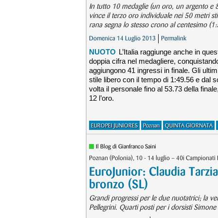
In tutto 10 medaglie (un oro, un argento e 8
vince il terzo oro individuale nei 50 metri s
rana segna lo stesso crono al centesimo (1:
Domenica 14 Luglio 2013
Permalink
NUOTO
L’Italia raggiunge anche in que
doppia cifra nel medagliere, conquistando 
aggiungono 41 ingressi in finale. Gli ul
stile libero con il tempo di 1:49.56 e da
volta il personale fino al 53.73 della fina
12 l’oro.
EUROPEI JUNIORES
Poznan
QUINTA GIORNATA
Il Blog di Gianfranco Saini
Poznan (Polonia), 10 - 14 luglio – 40i Campionati 
EuroJunior: Claudia Tarzi
bronzo (SL)
Grandi progressi per le due nuotatrici; la v
Pellegrini. Quarti posti per i dorsisti Sim