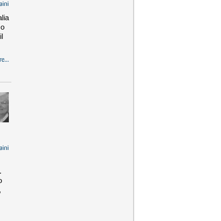
aini
lia
zo
l
e...
aini
.
o
,