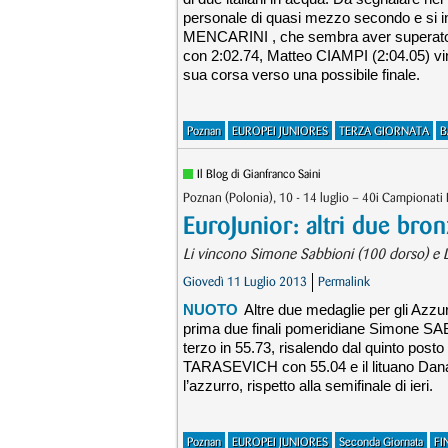
personale di quasi mezzo secondo e si ins
MENCARINI , che sembra aver superato il 
con 2:02.74, Matteo CIAMPI (2:04.05) v
sua corsa verso una possibile finale.
Poznan
EUROPEI JUNIORES
TERZA GIORNATA
B
Il Blog di Gianfranco Saini
Poznan (Polonia), 10 - 14 luglio – 40i Campionati 
EuroJunior: altri due bron
Li vincono Simone Sabbioni (100 dorso) e Li
Giovedì 11 Luglio 2013
Permalink
NUOTO
Altre due medaglie per gli Azzur
prima due finali pomeridiane Simone SABB
terzo in 55.73, risalendo dal quinto posto
TARASEVICH con 55.04 e il lituano Dan
l’azzurro, rispetto alla semifinale di ieri.
Poznan
EUROPEI JUNIORES
Seconda Giornata
FI