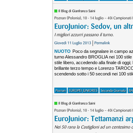
Il Blog di Gianfranco Saini
Poznan (Polonia), 10 - 14 luglio – 40i Campionati
EuroJunior: Sedov, un alt
I migliori azzurri passano il turno.
Giovedì 11 Luglio 2013
Permalink
NUOTO
Poco da segnalare in campo azz
turno Alessandro BROGLIA nei 100 stile
stile libero, accedendo alla finale di o
brillante terzo tempo e Lorenzo TAROCC
scendendo sotto i 50 secondi nei 100 stile
Poznan
EUROPEI JUNIORES
Seconda Giornata
BA
Il Blog di Gianfranco Saini
Poznan (Polonia), 10 - 14 luglio – 40i Campionati 
EuroJunior: Tettamanzi ar
Nei 50 rana la Castiglioni ad un centesimo 