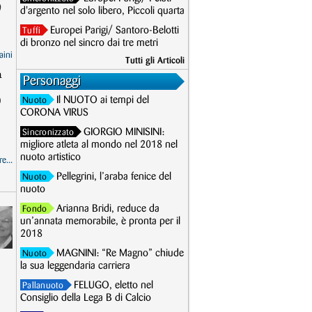
d'argento nel solo libero, Piccoli quarta
Europei Parigi/ Santoro-Belotti
Tuffi
di bronzo nel sincro dai tre metri
aini
Tutti gli Articoli
a
Personaggi
0
Il NUOTO ai tempi del
Nuoto
CORONA VIRUS
GIORGIO MINISINI:
Sincronizzato
migliore atleta al mondo nel 2018 nel
nuoto artistico
e...
Pellegrini, l’araba fenice del
Nuoto
nuoto
Arianna Bridi, reduce da
Fondo
un’annata memorabile, è pronta per il
2018
MAGNINI: “Re Magno” chiude
Nuoto
la sua leggendaria carriera
FELUGO, eletto nel
Pallanuoto
Consiglio della Lega B di Calcio