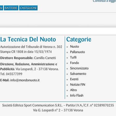
Continua a legger
ta
BATTERIE
CASTGLIONI
La Tecnica Del Nuoto
Categorie
Nuoto
Autorizzazione del Tribunale di Verona n. 302
Stampa CR 1808 in data 15/03/1974
Pallanuoto
Tuffi
Direttore Responsabile:
Camillo Cametti
Fondo
Direzione, Redazione, Amministrazione e
Sincronizzato
Pubblicità:
Via Leopardi, 2 - 37138 Verona.
Salvamento
Tel. 045577399
Eventi
E-Mail:
info@mondonuoto.it
Notizie FIN
Altro
Info Flash
Società Editrice Sport Communication S.R.L. – Partita I.V.A./C.F. n° 02389870235
Via G. Leopardi n° 2 – 37138 Verona