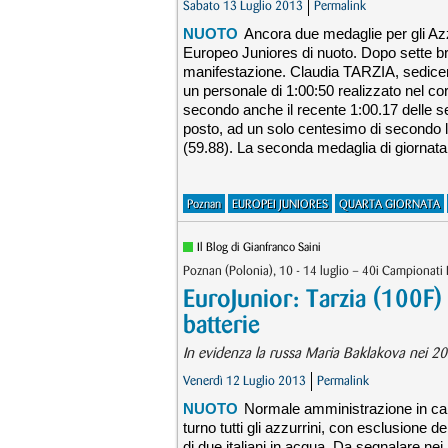
Sabato 13 Luglio 2013
Permalink
NUOTO
Ancora due medaglie per gli Azz
Europeo Juniores di nuoto. Dopo sette bro
manifestazione. Claudia TARZIA, sedice
un personale di 1:00:50 realizzato nel c
secondo anche il recente 1:00.17 delle sem
posto, ad un solo centesimo di secondo
(59.88). La seconda medaglia di giornata 
Poznan
EUROPEI JUNIORES
QUARTA GIORNATA
Il Blog di Gianfranco Saini
Poznan (Polonia), 10 - 14 luglio – 40i Campionati
EuroJunior: Tarzia (100F
batterie
In evidenza la russa Maria Baklakova nei 200 
Venerdì 12 Luglio 2013
Permalink
NUOTO
Normale amministrazione in cam
turno tutti gli azzurrini, con esclusione de
di due italiani in acqua. Da segnalare nei 