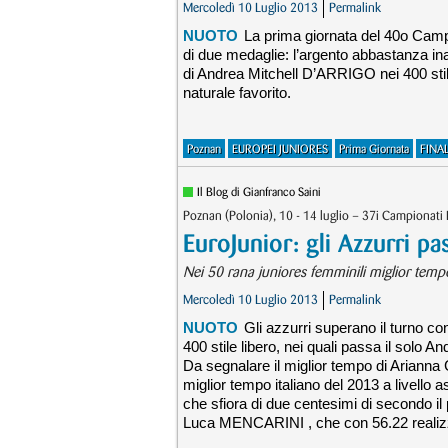
Mercoledì 10 Luglio 2013
Permalink
NUOTO
La prima giornata del 40o Campi
di due medaglie: l’argento abbastanza ina
di Andrea Mitchell D’ARRIGO nei 400 stile l
naturale favorito.
Poznan
EUROPEI JUNIORES
Prima Giornata
FINAL
Il Blog di Gianfranco Saini
Poznan (Polonia), 10 - 14 luglio – 37i Campionati
EuroJunior: gli Azzurri pa
Nei 50 rana juniores femminili miglior tempo
Mercoledì 10 Luglio 2013
Permalink
NUOTO
Gli azzurri superano il turno con
400 stile libero, nei quali passa il solo A
Da segnalare il miglior tempo di Arianna
miglior tempo italiano del 2013 a livell
che sfiora di due centesimi di secondo il
Luca MENCARINI , che con 56.22 realizza 