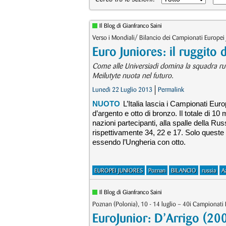
Il Blog di Gianfranco Saini
Verso i Mondiali/ Bilancio dei Campionati Europe
Euro Juniores: il ruggito 
Come alle Universiadi domina la squadra rus
Meilutyte nuota nel futuro.
Lunedì 22 Luglio 2013
Permalink
NUOTO
L’Italia lascia i Campionati Eu
d’argento e otto di bronzo. Il totale di 10
nazioni partecipanti, alla spalle della R
rispettivamente 34, 22 e 17. Solo queste q
essendo l’Ungheria con otto.
EUROPEI JUNIORES
Poznan
BILANCIO
russia
A
Il Blog di Gianfranco Saini
Poznan (Polonia), 10 - 14 luglio – 40i Campionati 
EuroJunior: D’Arrigo (200