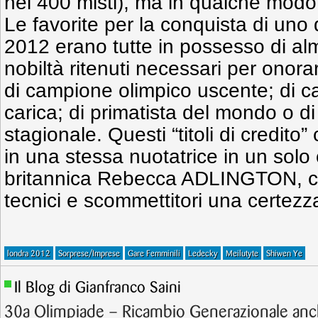
nei 400 misti), ma in qualche modo
Le favorite per la conquista di uno de
2012 erano tutte in possesso di al
nobiltà ritenuti necessari per onorare
di campione olimpico uscente; di 
carica; di primatista del mondo o d
stagionale. Questi “titoli di credit
in una stessa nuotatrice in un solo 
britannica Rebecca ADLINGTON, co
tecnici e scommettitori una certezza
londra 2012
Sorprese/Imprese
Gare Femminili
Ledecky
Meilutyte
Shiwen Ye
Il Blog di Gianfranco Saini
30a Olimpiade – Ricambio Generazionale anc