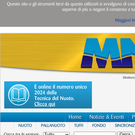
Questo sito o gli strumenti terzi da questo utilizzati si avvalgono di cook
saperne di più o negare il consenso a tut
Maggiori I
Direttore
È online il numero unico
2024 della
Tecnica del Nuoto.
Clicca qui
Home
Notizie & Eventi
P
NUOTO
PALLANUOTO
TUFFI
FONDO
SINCRONI
Cerca tra le sezioni: