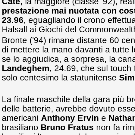
Cate
, la maggiore (classe '92), rea
prestazione mai nuotata con cos
23.96
, eguagliando il crono effett
Halsall ai Giochi del Commonwealt
Bronte ('94) rimane distante 60 cen
di mettere la mano davanti a tutte le
se lo aggiudica, a sorpresa, la ca
Landeghem
, 24.69, che sul touch 
solo centesimo la statunitense
Sim
La finale maschile della gara più br
delle batterie, avrebbe dovuto esser
americani
Anthony Ervin
e
Natha
brasiliano
Bruno Fratus
non fa rimp