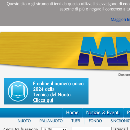
Questo sito o gli strumenti terzi da questo utilizzati si avvalgono di cook
saperne di più o negare il consenso a tut
Maggiori I
Direttore
È online il numero unico
2024 della
Tecnica del Nuoto.
Clicca qui
Home
Notizie & Eventi
P
NUOTO
PALLANUOTO
TUFFI
FONDO
SINCRONI
Cerca tra le sezioni: