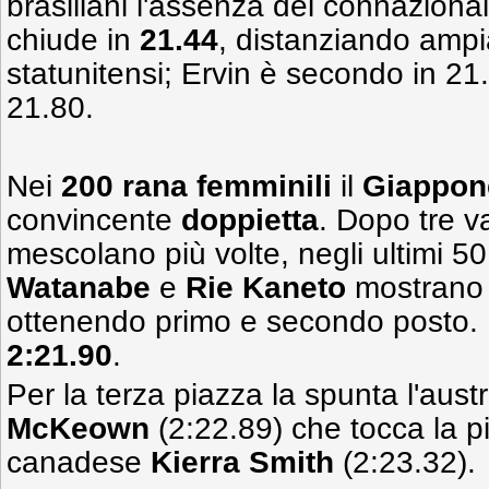
brasiliani l'assenza del connaziona
chiude in
21.44
, distanziando amp
statunitensi; Ervin è secondo in 21
21.80.
Nei
200 rana femminili
il
Giappon
convincente
doppietta
. Dopo tre va
mescolano più volte, negli ultimi 5
Watanabe
e
Rie Kaneto
mostrano t
ottenendo primo e secondo posto. I
2:21.90
.
Per la terza piazza la spunta l'aust
McKeown
(2:22.89) che tocca la p
canadese
Kierra Smith
(2:23.32).