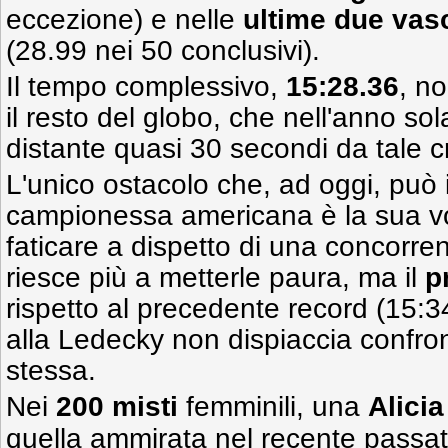
eccezione) e nelle
ultime due vas
(28.99 nei 50 conclusivi).
Il tempo complessivo,
15:28.36
, n
il resto del globo, che nell'anno so
distante quasi 30 secondi da tale c
L'unico ostacolo che, ad oggi, può 
campionessa americana è la sua vol
faticare a dispetto di una concorr
riesce più a metterle paura, ma il
p
rispetto al precedente record (15:3
alla Ledecky non dispiaccia confron
stessa.
Nei
200 misti
femminili, una
Alicia
quella ammirata nel recente passat