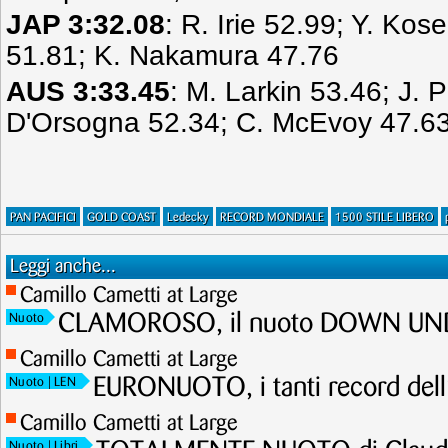
JAP 3:32.08
: R. Irie 52.99; Y. Kos
51.81; K. Nakamura 47.76
AUS 3:33.45
: M. Larkin 53.46; J. 
D'Orsogna 52.34; C. McEvoy 47.6
PAN PACIFICI
GOLD COAST
Ledecky
RECORD MONDIALE
1500 STILE LIBERO
Leggi anche...
Camillo Cametti at Large
CLAMOROSO, il nuoto DOWN UNDE
Nuoto
Camillo Cametti at Large
EURONUOTO, i tanti record dell
Nuoto
| LEN
Camillo Cametti at Large
Nuoto
| Libri