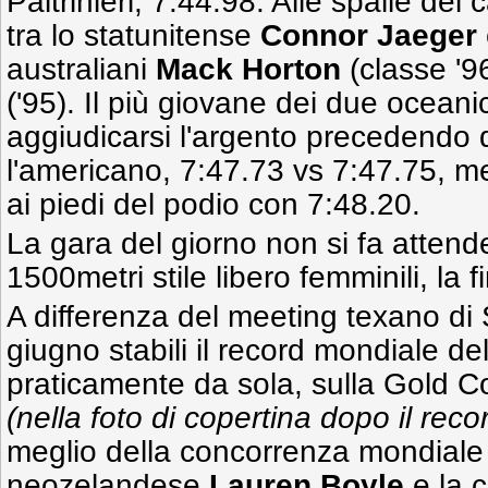
Paltrinieri, 7:44.98. Alle spalle del
tra lo statunitense
Connor Jaeger
australiani
Mack Horton
(classe '9
('95). Il più giovane dei due oceani
aggiudicarsi l'argento precedendo 
l'americano, 7:47.73 vs 7:47.75, m
ai piedi del podio con 7:48.20.
La gara del giorno non si fa attend
1500metri stile libero femminili, la 
A differenza del meeting texano d
giugno stabili il record mondiale d
praticamente da sola, sulla Gold C
(nella foto di copertina dopo il reco
meglio della concorrenza mondiale 
neozelandese
Lauren Boyle
e la 