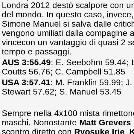
Londra 2012 destò scalpore con u
del mondo. In questo caso, invec
Simone Manuel si salva dalle critiche
vengono umiliati dalla compagine a
vincecon un vantaggio di quasi 2 s
tempo e passaggi.
AUS 3:55.49
: E. Seebohm 59.44; L
Coutts 56.76; C. Campbell 51.85
USA 3:57.41
: M. Franklin 59.99; J
Stewart 57.62; S. Manuel 53.45
Sempre nella 4x100 mista rimettono
maschi. Nonostante
Matt Grevers
scontro diretto con
Ryosuke Irie
,