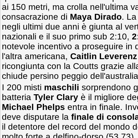
ai 150 metri, ma crolla nell'ultima 
consacrazione di
Maya Dirado
. La
negli ultimi due anni è giunta al ver
nazionali e il suo primo sub 2:10,
2
notevole incentivo a proseguire in 
l'altra americana,
Caitlin Leverenz
ricongiunta con la Coutts grazie all
chiude persino peggio dell'australian
I 200 misti
maschili
sorprendono gi
batteria
Tyler Clary
è il migliore de
Michael Phelps
entra in finale. In
deve disputare la
finale di consol
il detentore del record del mondo 
molto forte a delfino-dorso (53.73),