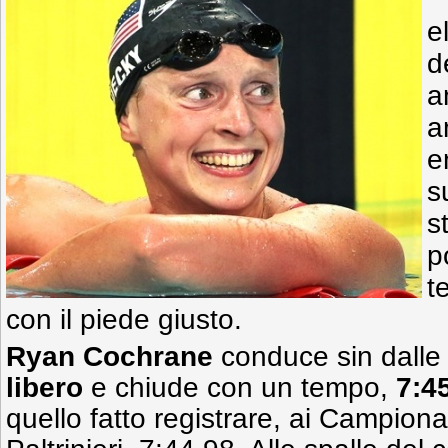
e
d
a
a
e
s
s
p
t
con il piede giusto.
Ryan Cochrane
conduce sin dalle fa
libero
e chiude con un tempo,
7:4
quello fatto registrare, ai Campion