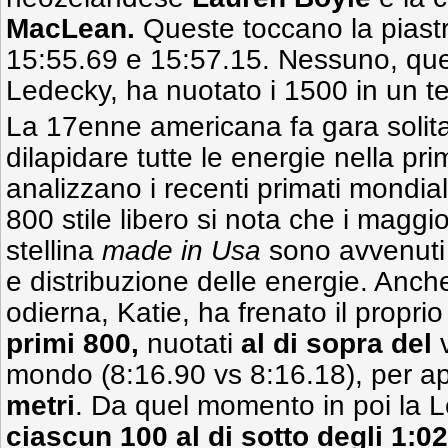
MacLean.
Queste toccano la piast
15:55.69 e 15:57.15. Nessuno, que
Ledecky, ha nuotato i 1500 in un te
La 17enne americana fa gara solit
dilapidare tutte le energie nella pri
analizzano i recenti primati mondial
800 stile libero si nota che i maggio
stellina
made in Usa
sono avvenuti 
e distribuzione delle energie. Anch
odierna, Katie, ha frenato il propri
primi 800,
nuotati
al di
sopra del
v
mondo (8:16.90 vs 8:16.18), per apr
metri
. Da quel momento in poi la 
ciascun 100 al di sotto degli 1:02