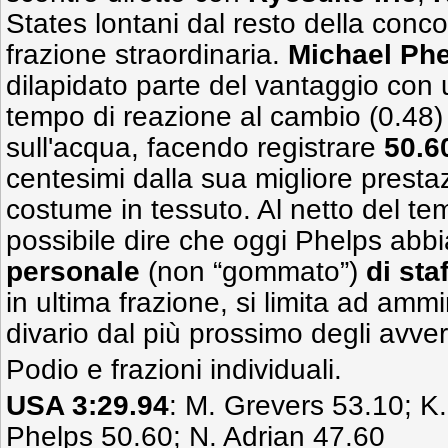
States lontani dal resto della con
frazione straordinaria.
Michael Ph
dilapidato parte del vantaggio con
tempo di reazione al cambio (0.48) 
sull'acqua, facendo registrare
50.6
centesimi dalla sua migliore presta
costume in tessuto. Al netto del te
possibile dire che oggi Phelps abbi
personale
(non “gommato”)
di sta
in ultima frazione, si limita ad ammi
divario dal più prossimo degli avver
Podio e frazioni individuali.
USA 3:29.94
: M. Grevers 53.10; K
Phelps 50.60; N. Adrian 47.60