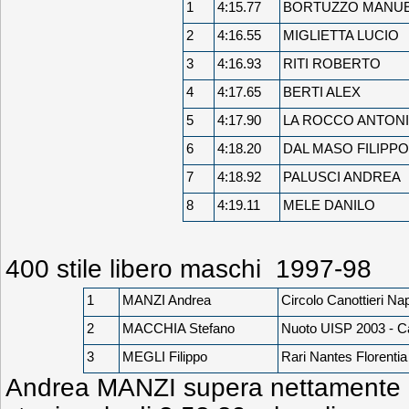
1
4:15.77
BORTUZZO MANUE
2
4:16.55
MIGLIETTA LUCIO
3
4:16.93
RITI ROBERTO
4
4:17.65
BERTI ALEX
5
4:17.90
LA ROCCO ANTON
6
4:18.20
DAL MASO FILIPPO
7
4:18.92
PALUSCI ANDREA
8
4:19.11
MELE DANILO
400 stile libero maschi 1997-98
1
MANZI Andrea
Circolo Canottieri Nap
2
MACCHIA Stefano
Nuoto UISP 2003 - C
3
MEGLI Filippo
Rari Nantes Florentia
Andrea MANZI supera nettamente i