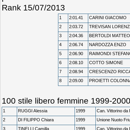
Rank 15/07/2013
1
2:01.41
CARINI GIACOMO
2
2:03.72
TREVISAN LOREN
3
2:04.36
BERTOLDI MATTEO
4
2:06.74
NARDOZZA ENZO
5
2:06.90
RAIMONDI STEFAN
6
2:08.10
COTTO SIMONE
7
2:08.94
CRESCENZO RICC
8
2:09.00
PROIETTI COLONN
100 stile libero femmine 1999-200
1
RUGGI Alessia
1999
Can. Vittorino da 
2
DI FILIPPO Chiara
1999
Unione Nuoto Friu
3
TINELLI Camilla
1999
Can. Vittorino da 