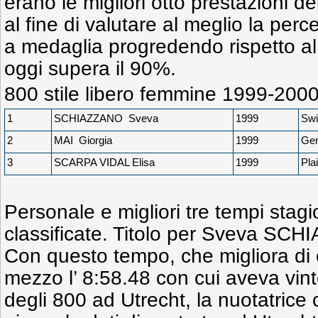
erano le migliori otto prestazioni de
al fine di valutare al meglio la percen
a medaglia progredendo rispetto al
oggi supera il 90%.
800 stile libero femmine 1999-200
1
SCHIAZZANO Sveva
1999
Swi
2
MAI Giorgia
1999
Gen
3
SCARPA VIDAL Elisa
1999
Pla
Personale e migliori tre tempi stagio
classificate. Titolo per Sveva SC
Con questo tempo, che migliora di o
mezzo l’ 8:58.48 con cui aveva vint
degli 800 ad Utrecht, la nuotatric