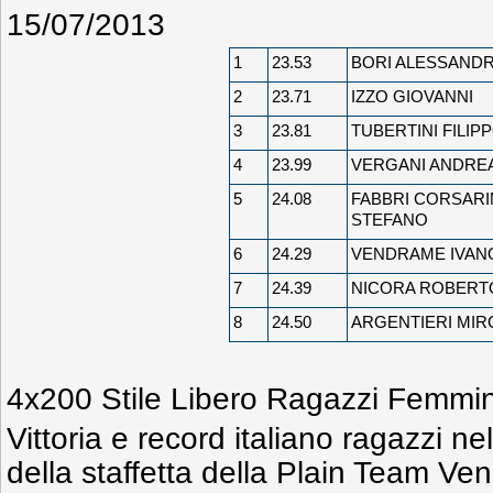
15/07/2013
1
23.53
BORI ALESSAND
2
23.71
IZZO GIOVANNI
3
23.81
TUBERTINI FILIP
4
23.99
VERGANI ANDRE
5
24.08
FABBRI CORSARI
STEFANO
6
24.29
VENDRAME IVAN
7
24.39
NICORA ROBERT
8
24.50
ARGENTIERI MIR
4x200 Stile Libero Ragazzi Femmin
Vittoria e record italiano ragazzi nel
della staffetta della Plain Team Ven