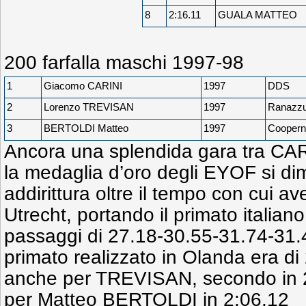
8
2:16.11
GUALA MATTEO
200 farfalla maschi 1997-98
1
Giacomo CARINI
1997
DDS
2
Lorenzo TREVISAN
1997
Ranazzu
3
BERTOLDI Matteo
1997
Coopern
Ancora una splendida gara tra C
la medaglia d’oro degli EYOF si dim
addirittura oltre il tempo con cui av
Utrecht, portando il primato italian
passaggi di 27.18-30.55-31.74-31.4
primato realizzato in Olanda era di
anche per TREVISAN, secondo in 2
per Matteo BERTOLDI in 2:06.12