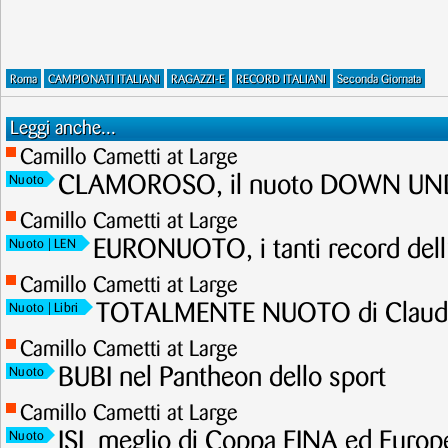
Roma
CAMPIONATI ITALIANI
RAGAZZI-E
RECORD ITALIANI
Seconda Giornata
Leggi anche...
Camillo Cametti at Large
CLAMOROSO, il nuoto DOWN UNDE
Nuoto
Camillo Cametti at Large
EURONUOTO, i tanti record dell
Nuoto
| LEN
Camillo Cametti at Large
TOTALMENTE NUOTO di Claudi
Nuoto
| Libri
Camillo Cametti at Large
BUBI nel Pantheon dello sport
Nuoto
Camillo Cametti at Large
ISL meglio di Coppa FINA ed Europ
Nuoto