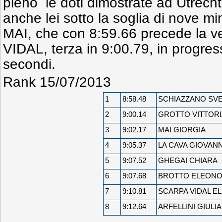
pieno le doti dimostrate ad Utrech
anche lei sotto la soglia di nove min
MAI, che con 8:59.66 precede la 
VIDAL, terza in 9:00.79, in progress
secondi.
Rank 15/07/2013
1
8:58.48
SCHIAZZANO SV
2
9:00.14
GROTTO VITTORI
3
9:02.17
MAI GIORGIA
4
9:05.37
LA CAVA GIOVAN
5
9:07.52
GHEGAI CHIARA
6
9:07.68
BROTTO ELEON
7
9:10.81
SCARPA VIDAL EL
8
9:12.64
ARFELLINI GIULIA