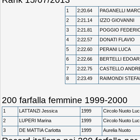
1
2:20.64
PAGANELLI MAR
2
2:21.14
IZZO GIOVANNI
3
2:21.81
POGGIO FEDERI
4
2:22.57
DONATI FLAVIO
5
2:22.60
PERANI LUCA
6
2:22.66
BERTELLI EDOA
7
2:22.75
CASTELLO ANDR
8
2:23.49
RAIMONDI STEF
200 farfalla femmine 1999-2000
1
LATTANZI Jessica
1999
Circolo Nuoto Lu
2
LUPERI Marina
1999
Circolo Nuoto Lu
3
DE MATTIA Carlotta
1999
Aurelia Nuoto