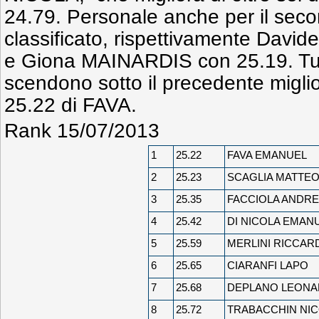
24.79. Personale anche per il secon
classificato, rispettivamente Dav
e Giona MAINARDIS con 25.19. Tutti
scendono sotto il precedente migli
25.22 di FAVA.
Rank 15/07/2013
1
25.22
FAVA EMANUEL
2
25.23
SCAGLIA MATTE
3
25.35
FACCIOLA ANDR
4
25.42
DI NICOLA EMAN
5
25.59
MERLINI RICCAR
6
25.65
CIARANFI LAPO
7
25.68
DEPLANO LEON
8
25.72
TRABACCHIN NIC