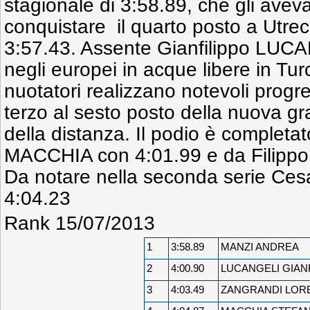
stagionale di 3:58.89, che gli avev
conquistare il quarto posto a Utre
3:57.43. Assente Gianfilippo LUC
negli europei in acque libere in Turc
nuotatori realizzano notevoli progr
terzo al sesto posto della nuova gr
della distanza. Il podio è completa
MACCHIA con 4:01.99 e da Filippo
Da notare nella seconda serie Ces
4:04.23
Rank 15/07/2013
1
3:58.89
MANZI ANDREA
2
4:00.90
LUCANGELI GIAN
3
4:03.49
ZANGRANDI LOR