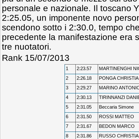
personale e nazionale. Il toscano 
2:25.05, un imponente novo person
scendono sotto i 2:30.0, tempo che
precedente la manifestazione era st
tre nuotatori.
Rank 15/07/2013
1
2:23.57
MARTINENGHI NI
2
2:26.18
PONGA CHRISTI
3
2:29.27
MARINO ANTONI
4
2:30.13
TIRINNANZI DANI
5
2:31.05
Beccaria Simone
6
2:31.50
ROSSI MATTEO
7
2:31.67
BEDON MARCO
8
2:31.86
RUSSO CHRISTI