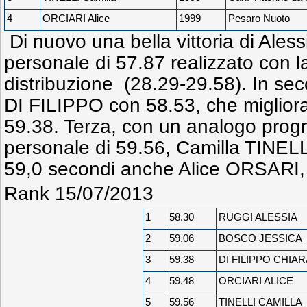
4
ORCIARI Alice
1999
Pesaro Nuoto
Di nuovo una bella vittoria di Ales
personale di 57.87 realizzato con l
distribuzione (28.29-29.58). In se
DI FILIPPO con 58.53, che migliora 
59.38. Terza, con un analogo progr
personale di 59.56, Camilla TINELL
59,0 secondi anche Alice ORSARI, 
Rank 15/07/2013
1
58.30
RUGGI ALESSIA
2
59.06
BOSCO JESSICA
3
59.38
DI FILIPPO CHIAR
4
59.48
ORCIARI ALICE
5
59.56
TINELLI CAMILLA