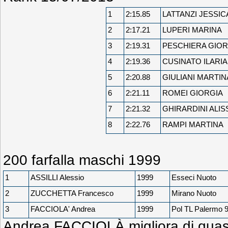
1
2:15.85
LATTANZI JESSIC
2
2:17.21
LUPERI MARINA
3
2:19.31
PESCHIERA GIOR
4
2:19.36
CUSINATO ILARIA
5
2:20.88
GIULIANI MARTIN
6
2:21.11
ROMEI GIORGIA
7
2:21.32
GHIRARDINI ALIS
8
2:22.76
RAMPI MARTINA
200 farfalla maschi 1999
1
ASSILLI Alessio
1999
Esseci Nuoto
2
ZUCCHETTA Francesco
1999
Mirano Nuoto
3
FACCIOLA' Andrea
1999
Pol TL Palermo 
Andrea FACCIOLÀ migliora di quas