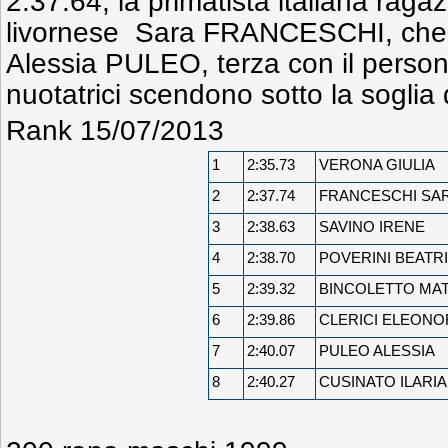
2:37.64, la primatista italiana ragaz
livornese Sara FRANCESCHI, che 
Alessia PULEO, terza con il person
nuotatrici scendono sotto la soglia 
Rank 15/07/2013
1
2:35.73
VERONA GIULIA
2
2:37.74
FRANCESCHI SA
3
2:38.63
SAVINO IRENE
4
2:38.70
POVERINI BEATR
5
2:39.32
BINCOLETTO MAT
6
2:39.86
CLERICI ELEONO
7
2:40.07
PULEO ALESSIA
8
2:40.27
CUSINATO ILARIA