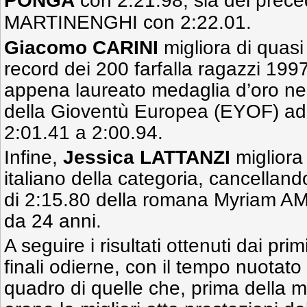
PONGA
con 2:21.98, sia del prece
MARTINENGHI con 2:22.01.
Giacomo CARINI
migliora di quas
record dei 200 farfalla ragazzi 1997
appena laureato medaglia d’oro ne
della Gioventù Europea (EYOF) ad 
2:01.41 a 2:00.94.
Infine,
Jessica LATTANZI
migliora 
italiano della categoria, cancelland
di 2:15.80 della romana Myriam A
da 24 anni.
A seguire i risultati ottenuti dai primi
finali odierne, con il tempo nuotato 
quadro di quelle che, prima della m