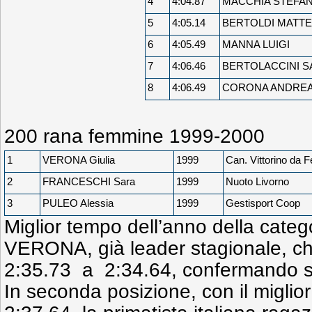
4
4:04.87
MACCHIA STEFA
5
4:05.14
BERTOLDI MATT
6
4:05.49
MANNA LUIGI
7
4:06.46
BERTOLACCINI 
8
4:06.49
CORONA ANDRE
200 rana femmine 1999-2000
1
VERONA Giulia
1999
Can. Vittorino da F
2
FRANCESCHI Sara
1999
Nuoto Livorno
3
PULEO Alessia
1999
Gestisport Coop
Miglior tempo dell’anno della catego
VERONA, già leader stagionale, ch
2:35.73 a 2:34.64, confermando so
In seconda posizione, con il miglior