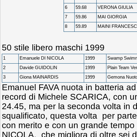
6
59.68
VERONA GIULIA
7
59.86
MAI GIORGIA
8
59.89
MAINI FRANCES
50 stile libero maschi 1999
1
Emanuele DI NICOLA
1999
Swamp Swimm
2
Davide GUIDOLIN
1999
Plain Team Ve
3
Giona MAINARDIS
1999
Gemona Nuoto 
Emanuel FAVA nuota in batteria ad
record di Michele SCARICA, con u
24.45, ma per la seconda volta in d
squalificato, questa volta per part
con merito e con un grande temp
NICOLA, che migliora di oltre sei 