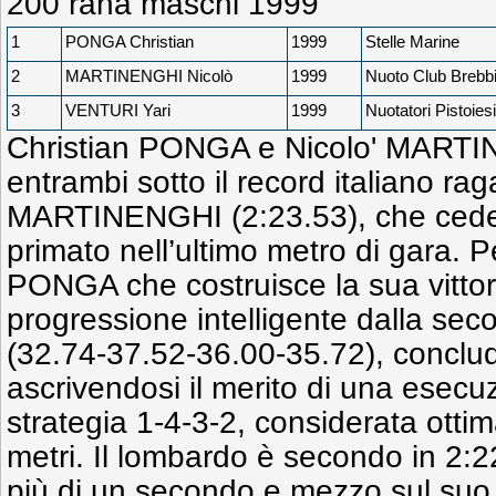
200 rana maschi 1999
1
PONGA Christian
1999
Stelle Marine
2
MARTINENGHI Nicolò
1999
Nuoto Club Brebb
3
VENTURI Yari
1999
Nuotatori Pistoiesi
Christian PONGA e Nicolo' MART
entrambi sotto il record italiano rag
MARTINENGHI (2:23.53), che cede al 
primato nell’ultimo metro di gara. Pe
PONGA che costruisce la sua vittor
progressione intelligente dalla sec
(32.74-37.52-36.00-35.72), conclu
ascrivendosi il merito di una esec
strategia 1-4-3-2, considerata otti
metri. Il lombardo è secondo in 2:
più di un secondo e mezzo sul suo