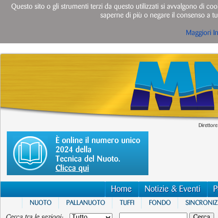
Questo sito o gli strumenti terzi da questo utilizzati si avvalgono di cook
saperne di più o negare il consenso a tut
Maggiori I
Direttore
È online il numero unico
2024 della
Tecnica del Nuoto.
Clicca qui
Home
Notizie & Eventi
P
NUOTO
PALLANUOTO
TUFFI
FONDO
SINCRONI
Cerca tra le sezioni: