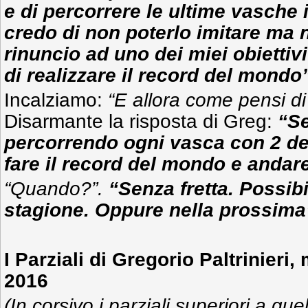
e di percorrere le ultime vasche 
credo di non poterlo imitare ma 
rinuncio ad uno dei miei obiettiv
di realizzare il record del mondo”
Incalziamo:
“E allora
come pensi di 
Disarmante la risposta di Greg:
“S
percorrendo ogni vasca con 2 d
fare il record del mondo e andare
“Quando?”.
“Senza fretta. Possib
stagione. Oppure nella prossima
I Parziali di Gregorio Paltrinieri
2016
(In corsivo i parziali superiori a que