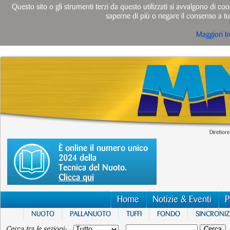
Questo sito o gli strumenti terzi da questo utilizzati si avvalgono di cook
saperne di più o negare il consenso a tut
Maggiori I
Direttore
È online il numero unico
2024 della
Tecnica del Nuoto.
Clicca qui
Home
Notizie & Eventi
P
NUOTO
PALLANUOTO
TUFFI
FONDO
SINCRONI
Cerca tra le sezioni: