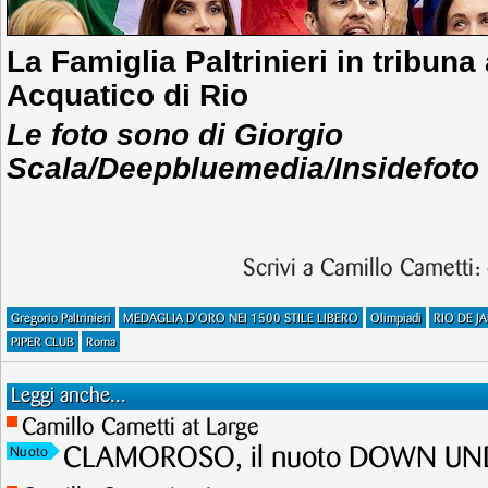
La Famiglia Paltrinieri in tribuna
Acquatico di Rio
Le foto sono di Giorgio
Scala/Deepbluemedia/Insidefoto
Scrivi a Camillo Cametti:
Gregorio Paltrinieri
MEDAGLIA D'ORO NEI 1500 STILE LIBERO
Olimpiadi
RIO DE J
PIPER CLUB
Roma
Leggi anche...
Camillo Cametti at Large
CLAMOROSO, il nuoto DOWN UNDE
Nuoto