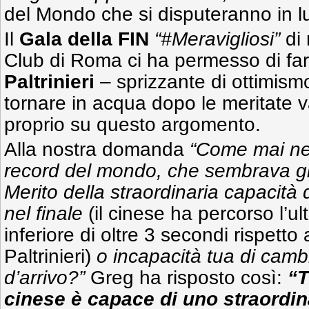
del Mondo che si disputeranno in l
Il
Gala della FIN
“#Meravigliosi”
di 
Club di Roma ci ha permesso di fa
Paltrinieri
– sprizzante di ottimismo
tornare in acqua dopo le meritate v
proprio su questo argomento.
Alla nostra domanda
“Come mai negl
record del mondo, che sembrava già
Merito della straordinaria capacità
nel finale
(il cinese ha percorso l’u
inferiore di oltre 3 secondi rispett
Paltrinieri)
o incapacità tua di cambi
d’arrivo?”
Greg ha risposto così:
“T
cinese è capace di uno straordi