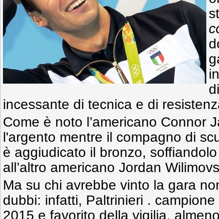
s
c
d
g
i
d
incessante di tecnica e di resistenz
Come è noto l’americano Connor J
l'argento mentre il compagno di sc
è aggiudicato il bronzo, soffiandolo
all’altro americano Jordan Wilimovs
Ma su chi avrebbe vinto la gara non
dubbi: infatti, Paltrinieri . campi
2015 e favorito della vigilia, almen