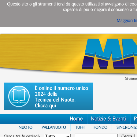
Questo sito o gli strumenti terzi da questo utilizzati si avvalgono di cook
saperne di più o negare il consenso a tut
Maggiori I
Direttore
È online il numero unico
2024 della
Tecnica del Nuoto.
Clicca qui
Home
Notizie & Eventi
P
NUOTO
PALLANUOTO
TUFFI
FONDO
SINCRONI
Cerca tra le sezioni: